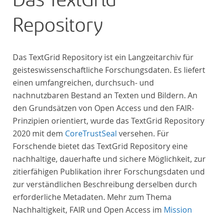
Das TextGrid
urheberrechtliche Schutzfrist abgelaufen ist.
Repository
Ähnliches gilt für die Philosophie und die
Kulturwissenschaften insgesamt. Die Texte
stammen zum größten Teil aus Studienausgaben
Das TextGrid Repository ist ein Langzeitarchiv für
und sind daher, ebenso wie die auf der
geisteswissenschaftliche Forschungsdaten. Es liefert
Digitalisierung von Erstdrucken basierenden Texte,
einen umfangreichen, durchsuch- und
zitierfähig. Auf bekannte Errata, die aus der Vorlage
nachnutzbaren Bestand an Texten und Bildern. An
stammen, verweisen wir unter der Dokumentation
den Grundsätzen von Open Access und den FAIR-
zum TextGrid Repository.
Prinzipien orientiert, wurde das TextGrid Repository
2020 mit dem
CoreTrustSeal
versehen. Für
Forschende bietet das TextGrid Repository eine
nachhaltige, dauerhafte und sichere Möglichkeit, zur
zitierfähigen Publikation ihrer Forschungsdaten und
zur verständlichen Beschreibung derselben durch
erforderliche Metadaten. Mehr zum Thema
Nachhaltigkeit, FAIR und Open Access im
Mission