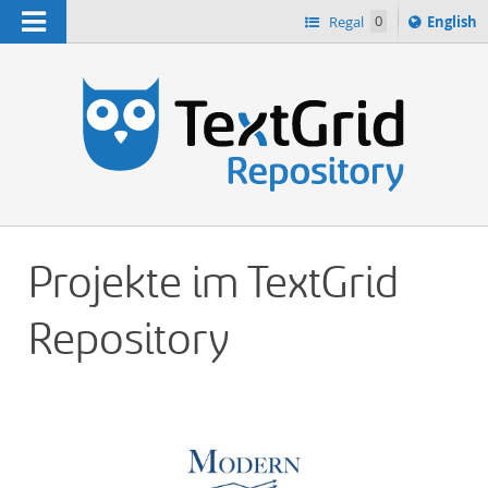
Navigation
Switch
Regal
0
English
languag
n
to
Projekte im TextGrid
Repository