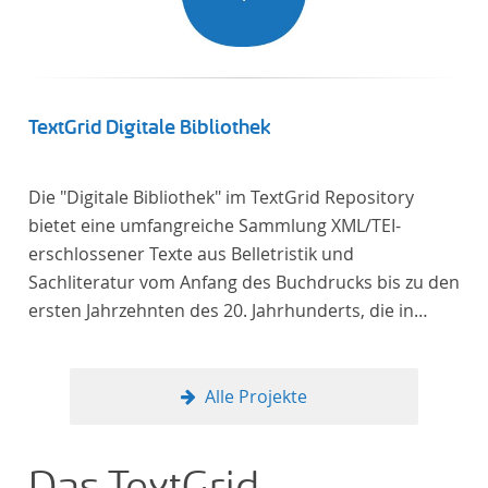
TextGrid Digitale Bibliothek
Die "Digitale Bibliothek" im TextGrid Repository
bietet eine umfangreiche Sammlung XML/TEI-
erschlossener Texte aus Belletristik und
Sachliteratur vom Anfang des Buchdrucks bis zu den
ersten Jahrzehnten des 20. Jahrhunderts, die in
deutscher Sprache verfasst oder übersetzt wurden.
Für die germanistische und vergleichende
Literaturwissenschaft ist die Sammlung von
Alle Projekte
besonderem Interesse, da sie nahezu alle wichtigen
kanonisierten Texte und zahlreiche weitere
literaturhistorisch relevante Texte enthält, deren