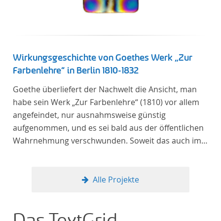
Wirkungsgeschichte von Goethes Werk „Zur
Farbenlehre“ in Berlin 1810-1832
Goethe überliefert der Nachwelt die Ansicht, man
habe sein Werk „Zur Farbenlehre“ (1810) vor allem
angefeindet, nur ausnahmsweise günstig
aufgenommen, und es sei bald aus der öffentlichen
Wahrnehmung verschwunden. Soweit das auch im
Allgemeinen zutreffen mag – Berlin bildet eine
Ausnahme. Hier förderte Altenstein mit dem ihm
unterstellten Kultusministerium Maßnahmen zur
Alle Projekte
Vertiefung und Verbreitung von Aspekten der
„Farbenlehre“, indem er Wissenschaftler und
Künstler unterstützte, die sich bereits um die