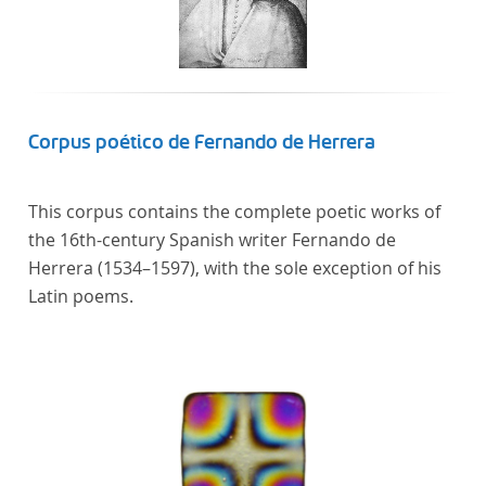
literaturhistorisch relevante Texte enthält, deren
urheberrechtliche Schutzfrist abgelaufen ist.
Ähnliches gilt für die Philosophie und die
Kulturwissenschaften insgesamt. Die Texte
stammen zum größten Teil aus Studienausgaben
Corpus poético de Fernando de Herrera
und sind daher, ebenso wie die auf der
Digitalisierung von Erstdrucken basierenden Texte,
This corpus contains the complete poetic works of
zitierfähig. Auf bekannte Errata, die aus der Vorlage
the 16th-century Spanish writer Fernando de
stammen, verweisen wir unter der Dokumentation
Herrera (1534–1597), with the sole exception of his
zum TextGrid Repository.
Latin poems.