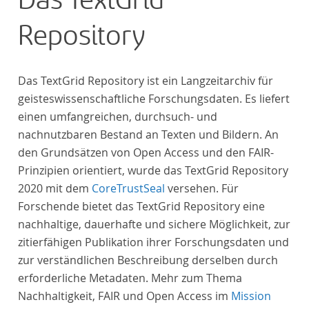
Das TextGrid
„Farbenlehre“ verdient gemacht hatten oder Willens
Repository
waren, sich Themen aus dem Bereich der
„Farbenlehre“ zu widmen.
Das TextGrid Repository ist ein Langzeitarchiv für
geisteswissenschaftliche Forschungsdaten. Es liefert
einen umfangreichen, durchsuch- und
nachnutzbaren Bestand an Texten und Bildern. An
den Grundsätzen von Open Access und den FAIR-
Prinzipien orientiert, wurde das TextGrid Repository
2020 mit dem
CoreTrustSeal
versehen. Für
Forschende bietet das TextGrid Repository eine
nachhaltige, dauerhafte und sichere Möglichkeit, zur
zitierfähigen Publikation ihrer Forschungsdaten und
zur verständlichen Beschreibung derselben durch
erforderliche Metadaten. Mehr zum Thema
Nachhaltigkeit, FAIR und Open Access im
Mission