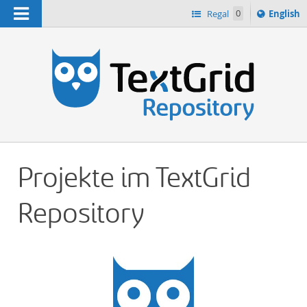
Navigation
Switch
Regal
0
English
languag
n
to
Projekte im TextGrid
Repository