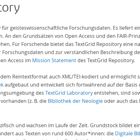
tory
Früh
bild
iv für geisteswissenschaftliche Forschungsdaten. Es liefert
. An den Grundsätzen von Open Access und den FAIR-Prinzi
hen. Für Forschende bietet das TextGrid Repository eine na
hrer Forschungsdaten und zur verständlichen Beschreibung d
pen Access im
Mission Statement
des TextGrid Repository.
 dem Reintextformat auch XML/TEI-kodiert und ermöglicht s
ek
aufgebaut und entwickelt sich fortwährend auf der Basis
schungsumgebung des
TextGrid Laboratory
entstehen, sind sow
 vorhanden (z. B. die
Bibliothek der Neologie
oder auch das P
zifisch und wachsen im Laufe der Zeit. Grundstock bildet e
undert aus Texten von rund 600 Autor*innen: die
Digitale Bi