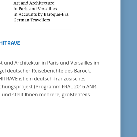
HITRAVE
t und Architektur in Paris und Versailles im
gel deutscher Reiseberichte des Barock.
ITRAVE ist ein deutsch-französisches
chungsprojekt (Programm FRAL 2016 ANR-
 und stellt Ihnen mehrere, größtenteils
er unedierte Berichte deutscher Reisender
 Frankreich aus der Zeitspanne 1685-1723
. Die Sechs Berichte reisender
scher Architekten und Diplomaten, die sich
bergang zwischen Barock und