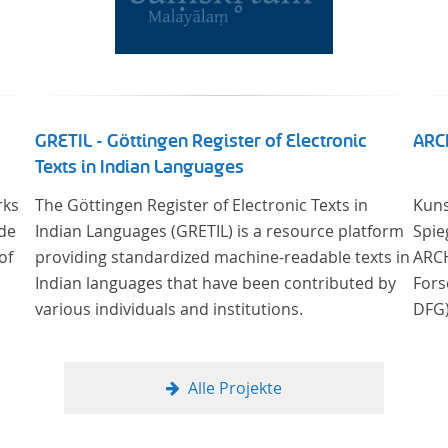
GRETIL - Göttingen Register of Electronic
ARC
Texts in Indian Languages
rks
The Göttingen Register of Electronic Texts in
Kuns
 de
Indian Languages (GRETIL) is a resource platform
Spie
of
providing standardized machine-readable texts in
ARCH
Indian languages that have been contributed by
Fors
various individuals and institutions.
DFG)
bish
nach
zur Verfügung
Alle Projekte
deut
am Ü