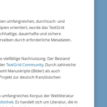
aufklärung nach Frankreich begeben haben,
en dabei den Gegenstand der Edition.
 einen umfangreichen, durchsuch- und
pien orientiert, wurde das TextGrid
chhaltige, dauerhafte und sichere
erselben durch erforderliche Metadaten.
o vielfältige Nachnutzung. Der Bestand
 der
TextGrid Community
. Durch zahlreiche
ohl Manuskripte (Bilder) als auch
rojekt zur deutsch-französischen
in umfangreiches Korpus der Weltliteratur
bliothek
. Es handelt sich um Literatur, die in