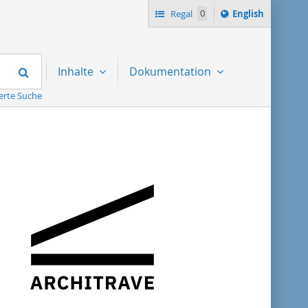
Switch
Regal
0
English
language
to
Suchen
Inhalte
Dokumentation
erte Suche