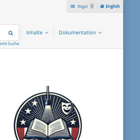
Switch
Regal
0
English
language
to
Suchen
Inhalte
Dokumentation
erte Suche