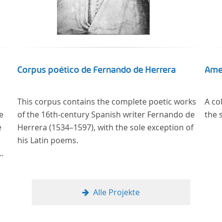
Corpus poético de Fernando de Herrera
Ame
This corpus contains the complete poetic works
A co
e
of the 16th-century Spanish writer Fernando de
the 
e
Herrera (1534–1597), with the sole exception of
his Latin poems.
Alle Projekte
, als