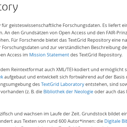
tory
al
iv für geisteswissenschaftliche Forschungsdaten. Es liefert
. An den Grundsätzen von Open Access und den FAIR-Prinzi
hen. Für Forschende bietet das TextGrid Repository eine na
hrer Forschungsdaten und zur verständlichen Beschreibung d
pen Access im
Mission Statement
des TextGrid Repository.
 dem Reintextformat auch XML/TEI-kodiert und ermöglicht s
ek
aufgebaut und entwickelt sich fortwährend auf der Basis
schungsumgebung des
TextGrid Laboratory
entstehen, sind sow
 vorhanden (z. B. die
Bibliothek der Neologie
oder auch das P
zifisch und wachsen im Laufe der Zeit. Grundstock bildet e
undert aus Texten von rund 600 Autor*innen: die
Digitale Bi