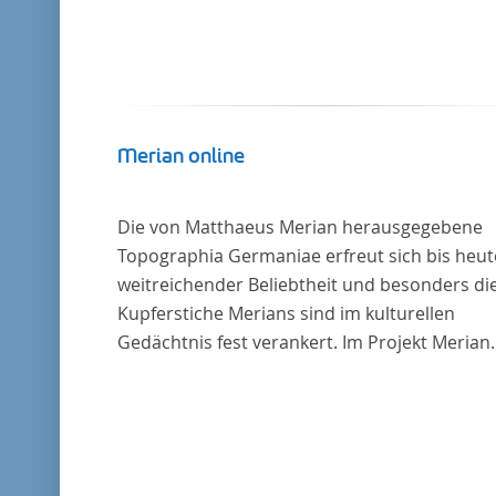
Merian online
Die von Matthaeus Merian herausgegebene
Topographia Germaniae erfreut sich bis heut
weitreichender Beliebtheit und besonders di
Kupferstiche Merians sind im kulturellen
Gedächtnis fest verankert. Im Projekt Merian
online werden die Topographien, die der
Universitätsbibliothek Trier als vollständige
Sammlung von der Heinrich und Anny Nolte
Stiftung als Dauerleihgabe anvertraut wurden
digitale Edition erschlossen und der