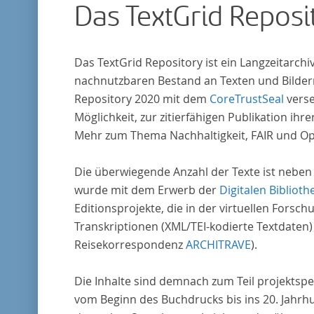
Das TextGrid Reposi
wissenschaftlichen Forschung und Lehre digit
zur Verfügung gestellt.
Das TextGrid Repository ist ein Langzeitarch
nachnutzbaren Bestand an Texten und Bildern
Repository 2020 mit dem
CoreTrustSeal
verse
Möglichkeit, zur zitierfähigen Publikation i
Mehr zum Thema Nachhaltigkeit, FAIR und O
Die überwiegende Anzahl der Texte ist neben
wurde mit dem Erwerb der
Digitalen Biblioth
Editionsprojekte, die in der virtuellen For
Transkriptionen (XML/TEI-kodierte Textdaten)
Reisekorrespondenz
ARCHITRAVE
).
Die Inhalte sind demnach zum Teil projektspe
vom Beginn des Buchdrucks bis ins 20. Jahrh