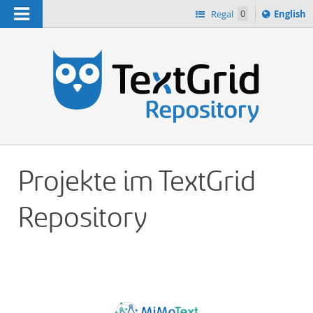
Navigation
Switch
Regal
0
English
languag
n
to
Projekte im TextGrid
Repository