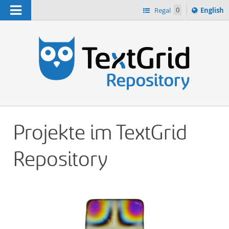
Navigation
Switch
Regal
0
English
languag
n
to
Projekte im TextGrid
Repository