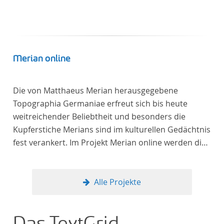
Merian online
Die von Matthaeus Merian herausgegebene
Topographia Germaniae erfreut sich bis heute
weitreichender Beliebtheit und besonders die
Kupferstiche Merians sind im kulturellen Gedächtnis
fest verankert. Im Projekt Merian online werden die
Topographien, die der Universitätsbibliothek Trier
als vollständige Sammlung von der Heinrich und
Anny Nolte Stiftung als Dauerleihgabe anvertraut
Alle Projekte
wurden, als digitale Edition erschlossen und der
wissenschaftlichen Forschung und Lehre digital zur
Verfügung gestellt.