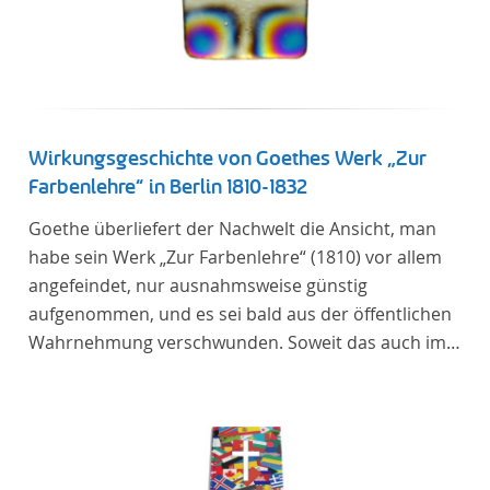
Wirkungsgeschichte von Goethes Werk „Zur
Farbenlehre“ in Berlin 1810-1832
Goethe überliefert der Nachwelt die Ansicht, man
habe sein Werk „Zur Farbenlehre“ (1810) vor allem
angefeindet, nur ausnahmsweise günstig
aufgenommen, und es sei bald aus der öffentlichen
Wahrnehmung verschwunden. Soweit das auch im
Allgemeinen zutreffen mag – Berlin bildet eine
Ausnahme. Hier förderte Altenstein mit dem ihm
unterstellten Kultusministerium Maßnahmen zur
Vertiefung und Verbreitung von Aspekten der
„Farbenlehre“, indem er Wissenschaftler und