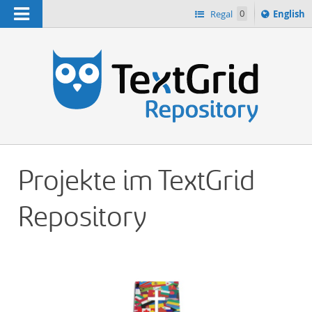
Navigation
Switch
Regal
0
English
languag
n
to
Projekte im TextGrid
Repository