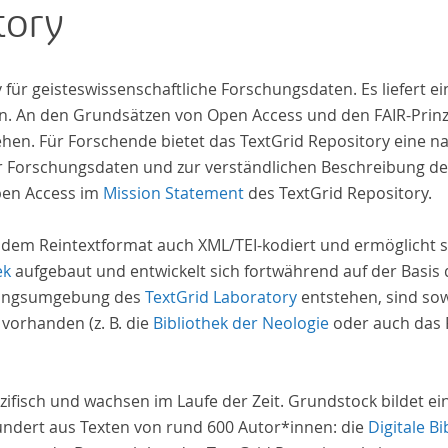
tory
indem er Wissenschaftler und Künstler
unterstützte, die sich bereits um die
„Farbenlehre“ verdient gemacht hatten oder
iv für geisteswissenschaftliche Forschungsdaten. Es liefert
Willens waren, sich Themen aus dem Bereich der
. An den Grundsätzen von Open Access und den FAIR-Prinzi
„Farbenlehre“ zu widmen.
hen. Für Forschende bietet das TextGrid Repository eine na
hrer Forschungsdaten und zur verständlichen Beschreibung d
pen Access im
Mission Statement
des TextGrid Repository.
 dem Reintextformat auch XML/TEI-kodiert und ermöglicht s
ek
aufgebaut und entwickelt sich fortwährend auf der Basis
schungsumgebung des
TextGrid Laboratory
entstehen, sind sow
 vorhanden (z. B. die
Bibliothek der Neologie
oder auch das P
zifisch und wachsen im Laufe der Zeit. Grundstock bildet e
undert aus Texten von rund 600 Autor*innen: die
Digitale Bi