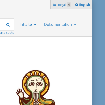
Switch
Regal
0
English
language
to
Suchen
Inhalte
Dokumentation
erte Suche