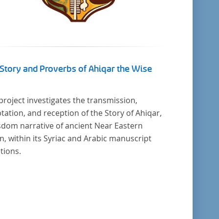
Story and Proverbs of Ahiqar the Wise
project investigates the transmission,
tation, and reception of the Story of Ahiqar,
sdom narrative of ancient Near Eastern
in, within its Syriac and Arabic manuscript
itions.