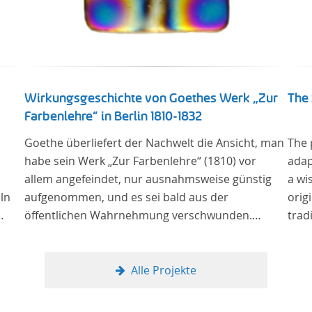
Wirkungsgeschichte von Goethes Werk „Zur
The 
Farbenlehre“ in Berlin 1810-1832
Goethe überliefert der Nachwelt die Ansicht, man
The 
habe sein Werk „Zur Farbenlehre“ (1810) vor
adap
allem angefeindet, nur ausnahmsweise günstig
a wi
ln
aufgenommen, und es sei bald aus der
orig
öffentlichen Wahrnehmung verschwunden.
trad
Soweit das auch im Allgemeinen zutreffen mag –
Berlin bildet eine Ausnahme. Hier förderte
Altenstein mit dem ihm unterstellten
Alle Projekte
Kultusministerium Maßnahmen zur Vertiefung
und Verbreitung von Aspekten der „Farbenlehre“,