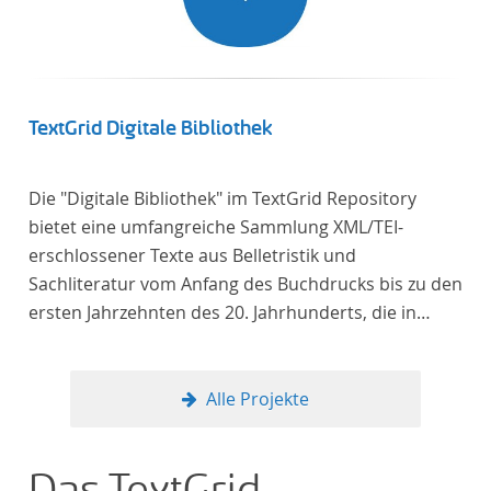
linguistics.
TextGrid Digitale Bibliothek
Die "Digitale Bibliothek" im TextGrid Repository
bietet eine umfangreiche Sammlung XML/TEI-
erschlossener Texte aus Belletristik und
Sachliteratur vom Anfang des Buchdrucks bis zu den
ersten Jahrzehnten des 20. Jahrhunderts, die in
deutscher Sprache verfasst oder übersetzt wurden.
Für die germanistische und vergleichende
Literaturwissenschaft ist die Sammlung von
Alle Projekte
besonderem Interesse, da sie nahezu alle wichtigen
kanonisierten Texte und zahlreiche weitere
literaturhistorisch relevante Texte enthält, deren