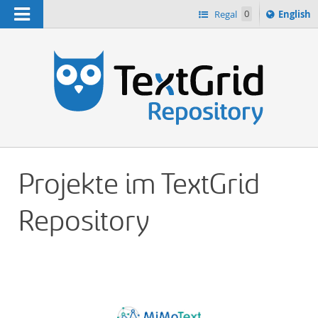
Navigation
Switch
Regal
0
English
languag
n
to
Projekte im TextGrid
Repository