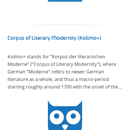
Corpus of Literary Modernity (Kolimo+)
Kolimo+ stands for ”Korpus der literarischen
Moderne” (“Corpus of Literary Modernity”), where
German “Moderne” refers to newer German
literature as a whole, and thus a macro-period
starting roughly around 1700 with the onset of the
New High German (Neuhochdeutsch) language. It is
a collection of German-language prose texts from
around 1650-1930 with a focus on the middle of the
19th century and fictional texts. Its main application
is for quantitative research in literary studies and