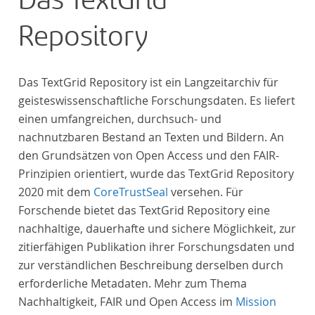
Das TextGrid
urheberrechtliche Schutzfrist abgelaufen ist.
Repository
Ähnliches gilt für die Philosophie und die
Kulturwissenschaften insgesamt. Die Texte
stammen zum größten Teil aus Studienausgaben
Das TextGrid Repository ist ein Langzeitarchiv für
und sind daher, ebenso wie die auf der
geisteswissenschaftliche Forschungsdaten. Es liefert
Digitalisierung von Erstdrucken basierenden Texte,
einen umfangreichen, durchsuch- und
zitierfähig. Auf bekannte Errata, die aus der Vorlage
nachnutzbaren Bestand an Texten und Bildern. An
stammen, verweisen wir unter der Dokumentation
den Grundsätzen von Open Access und den FAIR-
zum TextGrid Repository.
Prinzipien orientiert, wurde das TextGrid Repository
2020 mit dem
CoreTrustSeal
versehen. Für
Forschende bietet das TextGrid Repository eine
nachhaltige, dauerhafte und sichere Möglichkeit, zur
zitierfähigen Publikation ihrer Forschungsdaten und
zur verständlichen Beschreibung derselben durch
erforderliche Metadaten. Mehr zum Thema
Nachhaltigkeit, FAIR und Open Access im
Mission