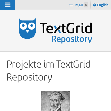
Navigation
Switch
Regal
0
English
languag
n
to
Projekte im TextGrid
Repository