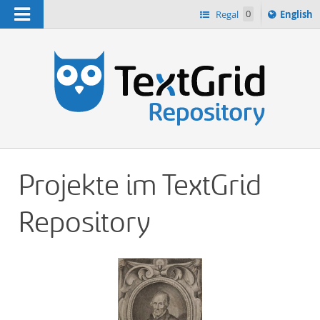
Navigation
Switch
Regal
0
English
languag
n
to
Projekte im TextGrid
Repository