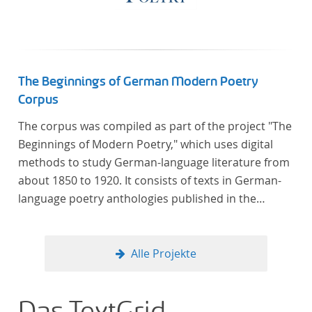
The Beginnings of German Modern Poetry
Corpus
The corpus was compiled as part of the project "The
Beginnings of Modern Poetry," which uses digital
methods to study German-language literature from
about 1850 to 1920. It consists of texts in German-
language poetry anthologies published in the
second half of the 19th century and the early 20th
century. The selected anthologies focus on poetry
that was contemporary at the time, and, in the case
Alle Projekte
of the anthologies published around 1900, on
poems that the anthologists considered "modern".
In total, the corpus consists of more than 20