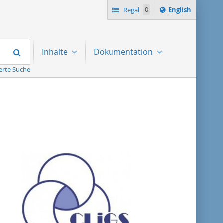
Switch
Regal
0
English
language
to
Suchen
Inhalte
Dokumentation
erte Suche