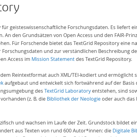
tory
iv für geisteswissenschaftliche Forschungsdaten. Es liefert
. An den Grundsätzen von Open Access und den FAIR-Prinzi
hen. Für Forschende bietet das TextGrid Repository eine na
hrer Forschungsdaten und zur verständlichen Beschreibung d
pen Access im
Mission Statement
des TextGrid Repository.
 dem Reintextformat auch XML/TEI-kodiert und ermöglicht s
ek
aufgebaut und entwickelt sich fortwährend auf der Basis
schungsumgebung des
TextGrid Laboratory
entstehen, sind sow
 vorhanden (z. B. die
Bibliothek der Neologie
oder auch das P
zifisch und wachsen im Laufe der Zeit. Grundstock bildet e
undert aus Texten von rund 600 Autor*innen: die
Digitale Bi