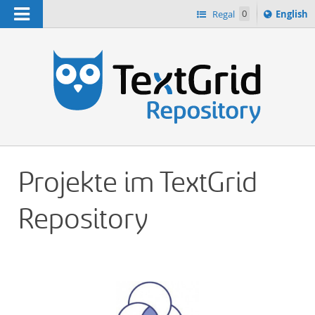
Navigation
Switch
Regal
0
English
languag
n
to
Projekte im TextGrid
Repository