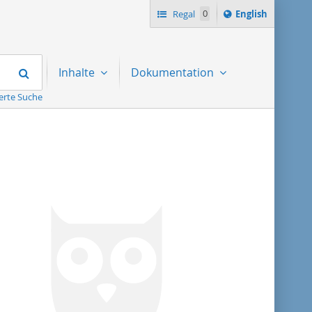
Switch
Regal
0
English
language
to
Suchen
Inhalte
Dokumentation
erte Suche