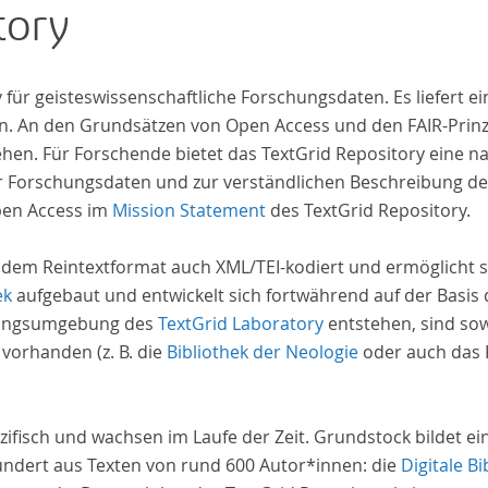
tory
indem er Wissenschaftler und Künstler
unterstützte, die sich bereits um die
„Farbenlehre“ verdient gemacht hatten oder
iv für geisteswissenschaftliche Forschungsdaten. Es liefert
Willens waren, sich Themen aus dem Bereich der
. An den Grundsätzen von Open Access und den FAIR-Prinzi
„Farbenlehre“ zu widmen.
hen. Für Forschende bietet das TextGrid Repository eine na
hrer Forschungsdaten und zur verständlichen Beschreibung d
pen Access im
Mission Statement
des TextGrid Repository.
 dem Reintextformat auch XML/TEI-kodiert und ermöglicht s
ek
aufgebaut und entwickelt sich fortwährend auf der Basis
schungsumgebung des
TextGrid Laboratory
entstehen, sind sow
 vorhanden (z. B. die
Bibliothek der Neologie
oder auch das P
zifisch und wachsen im Laufe der Zeit. Grundstock bildet e
undert aus Texten von rund 600 Autor*innen: die
Digitale Bi