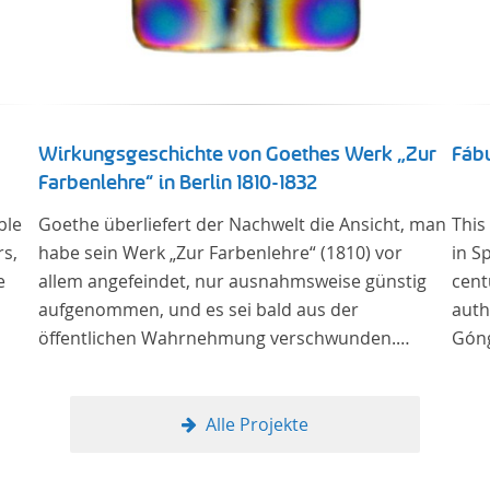
Wirkungsgeschichte von Goethes Werk „Zur
Fábu
Farbenlehre“ in Berlin 1810-1832
ble
Goethe überliefert der Nachwelt die Ansicht, man
This
rs,
habe sein Werk „Zur Farbenlehre“ (1810) vor
in S
e
allem angefeindet, nur ausnahmsweise günstig
cent
aufgenommen, und es sei bald aus der
auth
öffentlichen Wahrnehmung verschwunden.
Góng
Soweit das auch im Allgemeinen zutreffen mag –
Berlin bildet eine Ausnahme. Hier förderte
Altenstein mit dem ihm unterstellten
Alle Projekte
Kultusministerium Maßnahmen zur Vertiefung
und Verbreitung von Aspekten der „Farbenlehre“,