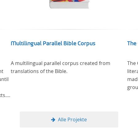
Multilingual Parallel Bible Corpus
The 
A multilingual parallel corpus created from
The 
nt
translations of the Bible.
lite
ntil
made
grou
ts.
y
man
of
Alle Projekte