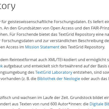
tory
iv für geisteswissenschaftliche Forschungsdaten. Es liefert
. An den Grundsätzen von Open Access und den FAIR-Prinzi
hen. Für Forschende bietet das TextGrid Repository eine na
hrer Forschungsdaten und zur verständlichen Beschreibung d
pen Access im
Mission Statement
des TextGrid Repository.
 dem Reintextformat auch XML/TEI-kodiert und ermöglicht s
ek
aufgebaut und entwickelt sich fortwährend auf der Basis
schungsumgebung des
TextGrid Laboratory
entstehen, sind sow
 vorhanden (z. B. die
Bibliothek der Neologie
oder auch das P
zifisch und wachsen im Laufe der Zeit. Grundstock bildet e
undert aus Texten von rund 600 Autor*innen: die
Digitale Bi