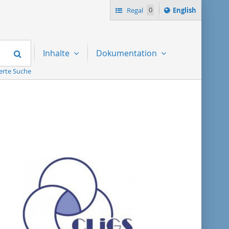
Switch
Regal
0
English
language
to
Suchen
Inhalte
Dokumentation
erte Suche