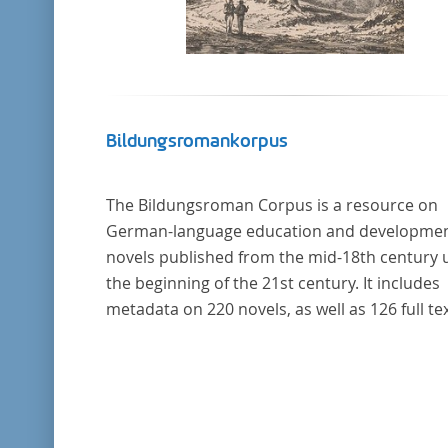
Bildungsromankorpus
The Bildungsroman Corpus is a resource on
German-language education and developme
novels published from the mid-18th century u
the beginning of the 21st century. It includes
metadata on 220 novels, as well as 126 full tex
The corpus was compiled based on secondar
literature and incorporates the Backfischro
(or "teenage girl novel") genre a subcategory 
the Bildungsroman.