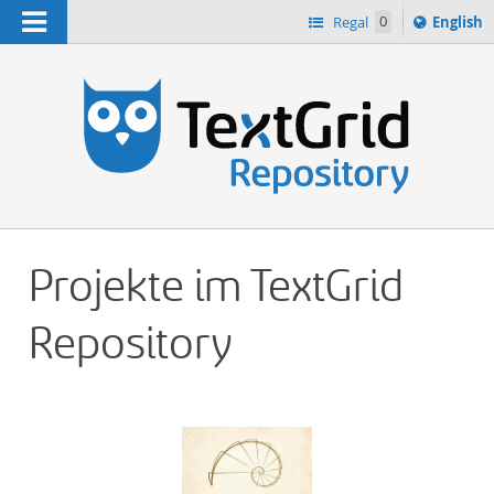
Navigation
Switch
Regal
0
English
languag
n
to
Projekte im TextGrid
Repository