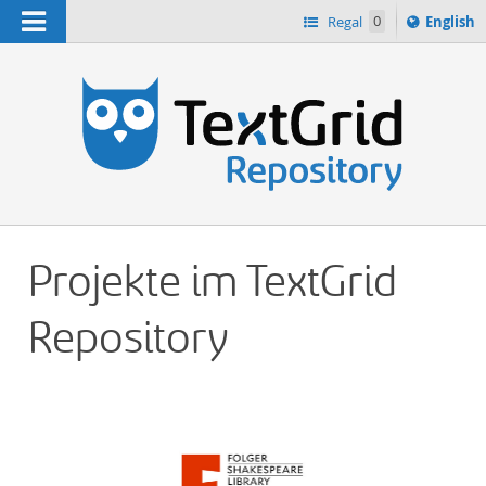
Navigation
Switch
Regal
0
English
languag
n
to
Projekte im TextGrid
Repository