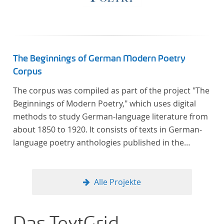
computational methods of literary text analysis
across at least 10 European languages. Fostering
insight into cross-national, large-scale patterns and
evolutions across European literary traditions, the
Action will facilitate the creation of a broader, more
The Beginnings of German Modern Poetry
inclusive and better-grounded account of European
Corpus
literary history and cultural identity.
The corpus was compiled as part of the project "The
Beginnings of Modern Poetry," which uses digital
methods to study German-language literature from
about 1850 to 1920. It consists of texts in German-
language poetry anthologies published in the
second half of the 19th century and the early 20th
century. The selected anthologies focus on poetry
that was contemporary at the time, and, in the case
Alle Projekte
of the anthologies published around 1900, on
poems that the anthologists considered "modern".
In total, the corpus consists of more than 20