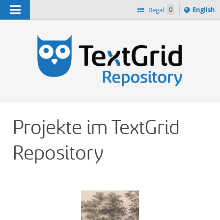
Navigation
Switch
Regal
0
English
languag
n
to
Projekte im TextGrid
Repository