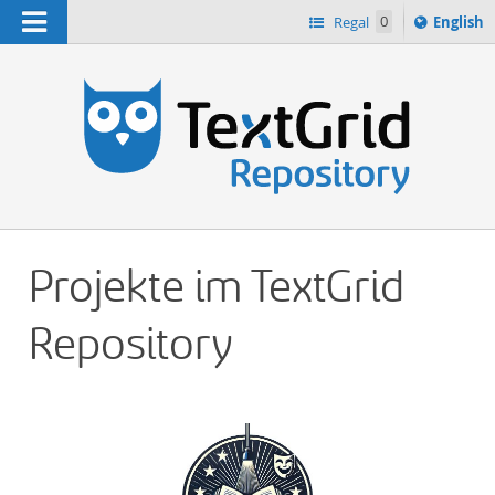
Navigation
Switch
Regal
0
English
languag
n
to
Projekte im TextGrid
Repository