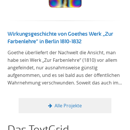
Wirkungsgeschichte von Goethes Werk „Zur
Farbenlehre“ in Berlin 1810-1832
Goethe überliefert der Nachwelt die Ansicht, man
habe sein Werk „Zur Farbenlehre“ (1810) vor allem
angefeindet, nur ausnahmsweise günstig
aufgenommen, und es sei bald aus der öffentlichen
Wahrnehmung verschwunden. Soweit das auch im
Allgemeinen zutreffen mag – Berlin bildet eine
Ausnahme. Hier förderte Altenstein mit dem ihm
unterstellten Kultusministerium Maßnahmen zur
Alle Projekte
Vertiefung und Verbreitung von Aspekten der
„Farbenlehre“, indem er Wissenschaftler und
Künstler unterstützte, die sich bereits um die