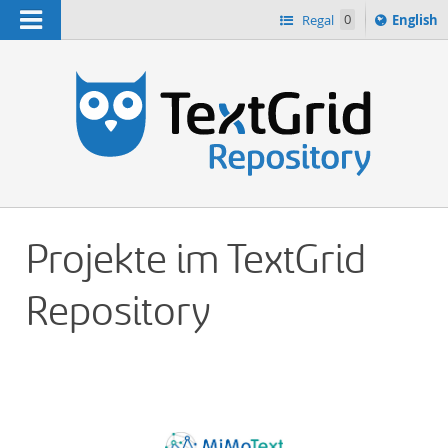
Navigation
Switch
Regal
0
English
languag
n
to
Projekte im TextGrid
Repository