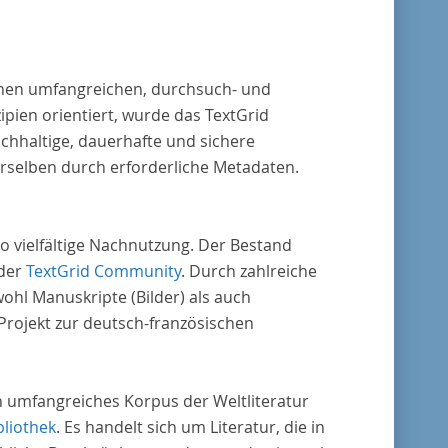
reiche weitere literaturhistorisch relevante
lt, deren urheberrechtliche Schutzfrist
laufen ist. Ähnliches gilt für die Philosophie
 einen umfangreichen, durchsuch- und
die Kulturwissenschaften insgesamt. Die
pien orientiert, wurde das TextGrid
e stammen zum größten Teil aus
chhaltige, dauerhafte und sichere
ienausgaben und sind daher, ebenso wie die
erselben durch erforderliche Metadaten.
der Digitalisierung von Erstdrucken
erenden Texte, zitierfähig. Auf bekannte
ta, die aus der Vorlage stammen, verweisen
o vielfältige Nachnutzung. Der Bestand
unter der Dokumentation zum TextGrid
 der
TextGrid Community
. Durch zahlreiche
sitory.
ohl Manuskripte (Bilder) als auch
rojekt zur deutsch-französischen
in umfangreiches Korpus der Weltliteratur
bliothek
. Es handelt sich um Literatur, die in