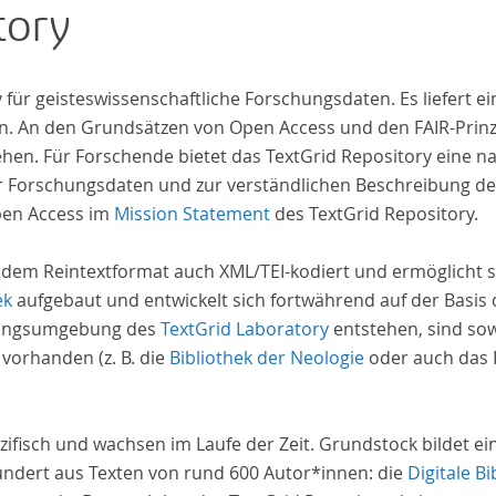
tory
zahl
Texte enthä
abge
iv für geisteswissenschaftliche Forschungsdaten. Es liefert
und 
. An den Grundsätzen von Open Access und den FAIR-Prinzi
Text
hen. Für Forschende bietet das TextGrid Repository eine na
Stud
hrer Forschungsdaten und zur verständlichen Beschreibung d
auf 
pen Access im
Mission Statement
des TextGrid Repository.
basi
Erra
 dem Reintextformat auch XML/TEI-kodiert und ermöglicht s
wir 
ek
aufgebaut und entwickelt sich fortwährend auf der Basis
Repo
schungsumgebung des
TextGrid Laboratory
entstehen, sind sow
 vorhanden (z. B. die
Bibliothek der Neologie
oder auch das P
zifisch und wachsen im Laufe der Zeit. Grundstock bildet e
undert aus Texten von rund 600 Autor*innen: die
Digitale Bi