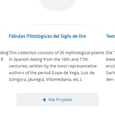
Fábulas Mitológicas del Siglo de Oro
Text
uding
This collection consists of 26 mythological poems
Die 
18
in Spanish dating from the 16th and 17th
biet
centuries, written by the most representative
ersch
authors of the period (Lope de Vega, Luis de
Sach
Góngora, Jáuregui, Villamediana, etc.).
den 
in deu
wurd
verg
Alle Projekte
Samm
nahe