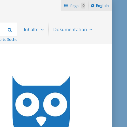
Switch
Regal
0
English
language
to
Suchen
Inhalte
Dokumentation
erte Suche