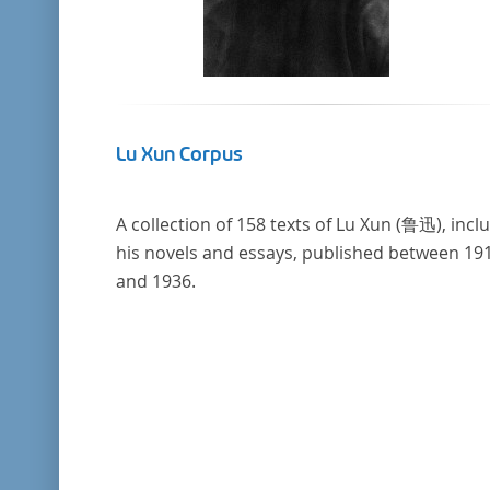
Lu Xun Corpus
A collection of 158 texts of Lu Xun (鲁迅), incl
his novels and essays, published between 19
and 1936.