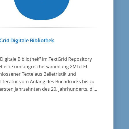
Grid Digitale Bibliothek
"Digitale Bibliothek" im TextGrid Repository
et eine umfangreiche Sammlung XML/TEI-
lossener Texte aus Belletristik und
literatur vom Anfang des Buchdrucks bis zu
ersten Jahrzehnten des 20. Jahrhunderts, die
tscher Sprache verfasst oder übersetzt
en. Für die germanistische und
leichende Literaturwissenschaft ist die
lung von besonderem Interesse, da sie
zu alle wichtigen kanonisierten Texte und