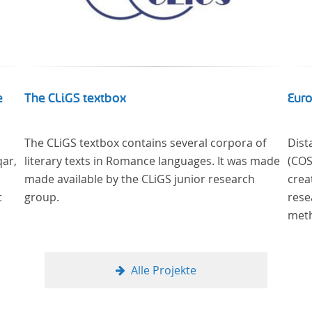
e
The CLiGS textbox
Euro
The CLiGS textbox contains several corpora of
Dist
qar,
literary texts in Romance languages. It was made
(COST Action CA
made available by the CLiGS junior research
crea
t
group.
rese
methods ne
litera
Read
methods of analys
Alle Projekte
literar
theo