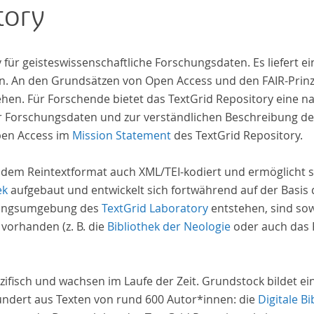
tory
inno
computat
acros
iv für geisteswissenschaftliche Forschungsdaten. Es liefert
insi
. An den Grundsätzen von Open Access und den FAIR-Prinzi
and evolutions across European literary
hen. Für Forschende bietet das TextGrid Repository eine na
tradition
hrer Forschungsdaten und zur verständlichen Beschreibung d
a broa
pen Access im
Mission Statement
des TextGrid Repository.
acco
ident
 dem Reintextformat auch XML/TEI-kodiert und ermöglicht s
ek
aufgebaut und entwickelt sich fortwährend auf der Basis
schungsumgebung des
TextGrid Laboratory
entstehen, sind sow
 vorhanden (z. B. die
Bibliothek der Neologie
oder auch das P
zifisch und wachsen im Laufe der Zeit. Grundstock bildet e
undert aus Texten von rund 600 Autor*innen: die
Digitale Bi