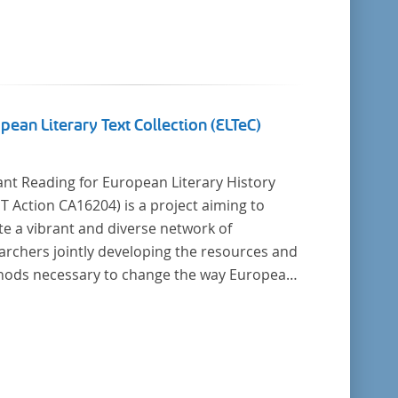
pean Literary Text Collection (ELTeC)
ant Reading for European Literary History
16204) is a project aiming to
te a vibrant and diverse network of
archers jointly developing the resources and
cessary to change the way European
ry history is written. Grounded in the Distant
ing paradigm (i.e. using computational
is for large collections of
y texts), the Action will create a shared
retical and practical framework to enable