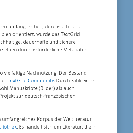
vative, sophisticated, data-driven,
ional methods of literary text analysis
s at least 10 European languages. Fostering
 einen umfangreichen, durchsuch- und
ght into cross-national, large-scale patterns
pien orientiert, wurde das TextGrid
chhaltige, dauerhafte und sichere
s, the Action will facilitate the creation of
erselben durch erforderliche Metadaten.
der, more inclusive and better-grounded
unt of European literary history and cultural
ity.
o vielfältige Nachnutzung. Der Bestand
 der
TextGrid Community
. Durch zahlreiche
ohl Manuskripte (Bilder) als auch
rojekt zur deutsch-französischen
in umfangreiches Korpus der Weltliteratur
bliothek
. Es handelt sich um Literatur, die in