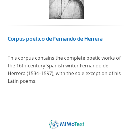
Künstler unterstützte, die sich bereits um die
„Farbenlehre“ verdient gemacht hatten oder Willens
waren, sich Themen aus dem Bereich der
„Farbenlehre“ zu widmen.
Corpus poético de Fernando de Herrera
This corpus contains the complete poetic works of
the 16th-century Spanish writer Fernando de
Herrera (1534–1597), with the sole exception of his
Latin poems.