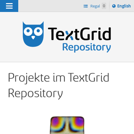
Navigation
Switch
Regal
0
English
languag
n
to
Projekte im TextGrid
Repository