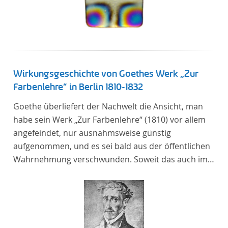
Wirkungsgeschichte von Goethes Werk „Zur
Farbenlehre“ in Berlin 1810-1832
Goethe überliefert der Nachwelt die Ansicht, man
habe sein Werk „Zur Farbenlehre“ (1810) vor allem
angefeindet, nur ausnahmsweise günstig
aufgenommen, und es sei bald aus der öffentlichen
Wahrnehmung verschwunden. Soweit das auch im
Allgemeinen zutreffen mag – Berlin bildet eine
Ausnahme. Hier förderte Altenstein mit dem ihm
unterstellten Kultusministerium Maßnahmen zur
Vertiefung und Verbreitung von Aspekten der
„Farbenlehre“, indem er Wissenschaftler und