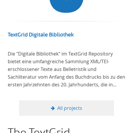
TextGrid Digitale Bibliothek
Die "Digitale Bibliothek" im TextGrid Repository
bietet eine umfangreiche Sammlung XML/TEI-
erschlossener Texte aus Belletristik und
Sachliteratur vom Anfang des Buchdrucks bis zu den
ersten Jahrzehnten des 20. Jahrhunderts, die in
deutscher Sprache verfasst oder übersetzt wurden.
Für die germanistische und vergleichende
Literaturwissenschaft ist die Sammlung von
All projects
besonderem Interesse, da sie nahezu alle wichtigen
kanonisierten Texte und zahlreiche weitere
literaturhistorisch relevante Texte enthält, deren