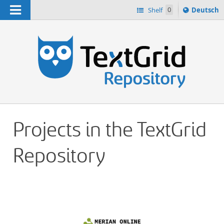
Navigation
Sprache
Shelf
0
Deutsch
ï¿½ndern
h
nach
Projects in the TextGrid
Repository