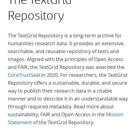
The TextGrid
urheberrechtliche Schutzfrist abgelaufen ist.
Repository
Ähnliches gilt für die Philosophie und die
Kulturwissenschaften insgesamt. Die Texte
stammen zum größten Teil aus Studienausgaben
The TextGrid Repository is a long-term archive for
und sind daher, ebenso wie die auf der
humanities research data. It provides an extensive,
Digitalisierung von Erstdrucken basierenden Texte,
searchable, and reusable repository of texts and
zitierfähig. Auf bekannte Errata, die aus der Vorlage
images. Aligned with the principles of Open Access
stammen, verweisen wir unter der Dokumentation
and FAIR, the TextGrid Repository was awarded the
zum TextGrid Repository.
CoreTrustSeal
in 2020. For researchers, the TextGrid
Repository offers a sustainable, durable, and secure
way to publish their research data in a citable
manner and to describe it in an understandable way
through required metadata. Read more about
sustainability, FAIR and Open Access in the
Mission
Statement
of the TextGrid Repository.