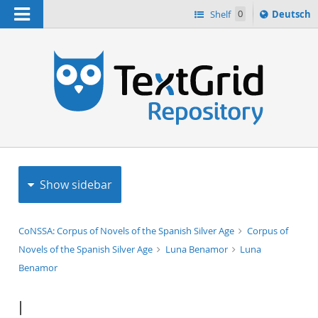
Navigation
Sprache
Shelf
0
Deutsch
ï¿½ndern
h
nach
Show sidebar
CoNSSA: Corpus of Novels of the Spanish Silver Age
Corpus of
Novels of the Spanish Silver Age
Luna Benamor
Luna
Benamor
I