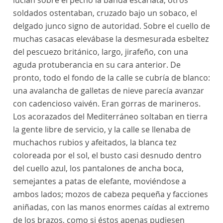
lucían sobre el pecho la banda escarlata; otros
soldados ostentaban, cruzado bajo un sobaco, el
delgado junco signo de autoridad. Sobre el cuello de
muchas casacas elevábase la desmesurada esbeltez
del pescuezo británico, largo, jirafeño, con una
aguda protuberancia en su cara anterior. De
pronto, todo el fondo de la calle se cubría de blanco:
una avalancha de galletas de nieve parecía avanzar
con cadencioso vaivén. Eran gorras de marineros.
Los acorazados del Mediterráneo soltaban en tierra
la gente libre de servicio, y la calle se llenaba de
muchachos rubios y afeitados, la blanca tez
coloreada por el sol, el busto casi desnudo dentro
del cuello azul, los pantalones de ancha boca,
semejantes a patas de elefante, moviéndose a
ambos lados; mozos de cabeza pequeña y facciones
aniñadas, con las manos enormes caídas al extremo
de los brazos, como si éstos apenas pudiesen