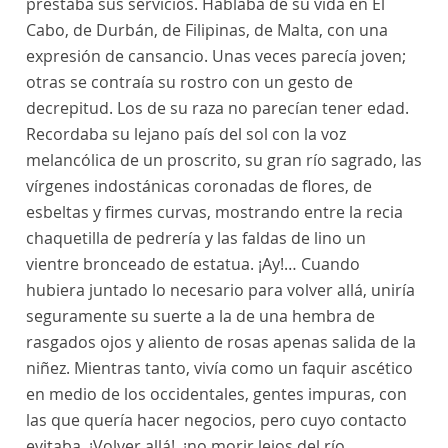
prestaba sus servicios. Hablaba de su vida en El
Cabo, de Durbán, de Filipinas, de Malta, con una
expresión de cansancio. Unas veces parecía joven;
otras se contraía su rostro con un gesto de
decrepitud. Los de su raza no parecían tener edad.
Recordaba su lejano país del sol con la voz
melancólica de un proscrito, su gran río sagrado, las
vírgenes indostánicas coronadas de flores, de
esbeltas y firmes curvas, mostrando entre la recia
chaquetilla de pedrería y las faldas de lino un
vientre bronceado de estatua. ¡Ay!… Cuando
hubiera juntado lo necesario para volver allá, uniría
seguramente su suerte a la de una hembra de
rasgados ojos y aliento de rosas apenas salida de la
niñez. Mientras tanto, vivía como un faquir ascético
en medio de los occidentales, gentes impuras, con
las que quería hacer negocios, pero cuyo contacto
evitaba. ¡Volver allá!, ¡no morir lejos del río