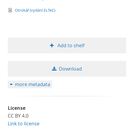
text/xml
Otrokář (vydání ELTeC)
Add to shelf
Download
more metadata
License
CC BY 4.0
Link to license