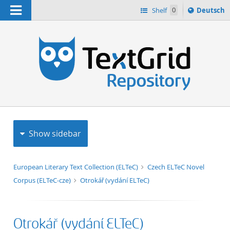
Navigation
Sprache
Shelf
0
Deutsch
ï¿½ndern
h
nach
Show sidebar
European Literary Text Collection (ELTeC)
Czech ELTeC Novel
Corpus (ELTeC-cze)
Otrokář (vydání ELTeC)
Otrokář (vydání ELTeC)