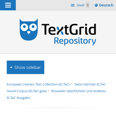
Navigation
Sprache
Shelf
0
Deutsch
ï¿½ndern
h
nach
Show sidebar
European Literary Text Collection (ELTeC)
Swiss German ELTeC
Novel Corpus (ELTeC-gsw)
Rosswiler Geschichten und anderes :
ELTeC Ausgabe