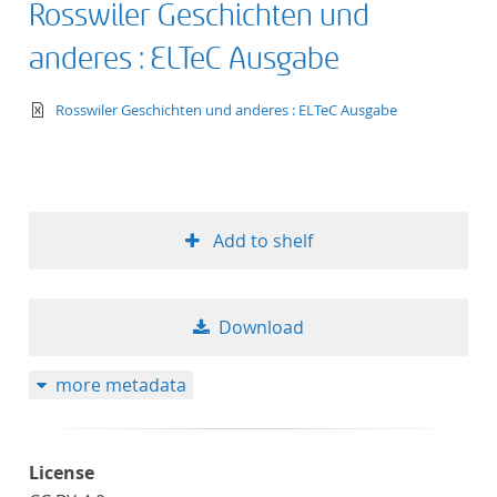
Rosswiler Geschichten und
anderes : ELTeC Ausgabe
text/xml
Rosswiler Geschichten und anderes : ELTeC Ausgabe
Add to shelf
Download
more metadata
License