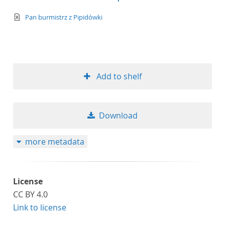
text/xml
Pan burmistrz z Pipidówki
Add to shelf
Download
more metadata
License
CC BY 4.0
Link to license