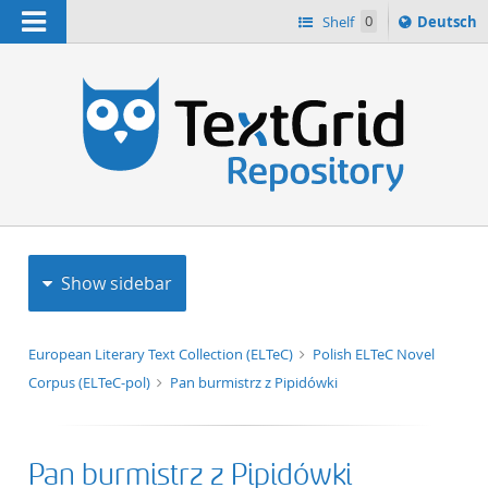
Navigation
Sprache
Shelf
0
Deutsch
ï¿½ndern
h
nach
Show sidebar
European Literary Text Collection (ELTeC)
Polish ELTeC Novel
Corpus (ELTeC-pol)
Pan burmistrz z Pipidówki
Pan burmistrz z Pipidówki