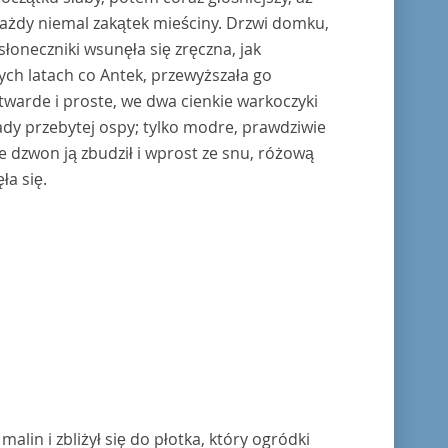
każdy niemal zakątek mieściny. Drzwi domku,
łoneczniki wsunęła się zręczna, jak
ych latach co Antek, przewyższała go
 twarde i proste, we dwa cienkie warkoczyki
ślady przebytej ospy; tylko modre, prawdziwie
ie dzwon ją zbudził i wprost ze snu, różową
ła się.
alin i zbliżył się do płotka, który ogródki