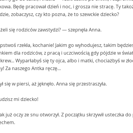
kowa. Będę pracował dzień i noc, i grosza nie stracę. Ty ta
dzie, zobaczysz, czy kto pozna, że to szewckie dziecko?
żeli się rodziców zawstydzi? — szepnęła Anna.
stwoś rzekła, kochanie! Jakim go wyhodujesz, takim będzies
kiem dla rodziców, z pracą i uczciwością gdy pójdzie w świat, 
krew... Wyparłabyś się ty ojca, albo i matki, chociażbyś w zło
y! Za naszego Antka ręczę...
ł się w piersi, aż jęknęło. Anna się przestraszyła.
dzisz mi dziecko!
k już oczy ze snu otworzył. Z początku skrzywił usteczka do
echem.