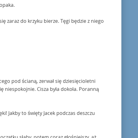
opaka.
ę zaraz do krzyku bierze. Tęgi będzie z niego
cego pod ścianą, zerwał się dziesięcioletni
się niespokojnie. Cisza była dokoła. Poranną
ki! Jakby to święty Jacek podczas deszczu
oczątku słaby, potem coraz głośniejszy, aż