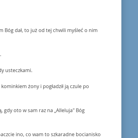
 Bóg dał, to już od tej chwili myśleć o nim
.
dy usteczkami.
 kominkiem żony i pogładził ją czule po
dą, gdy oto w sam raz na „Alleluja" Bóg
baczcie ino, co wam to szkaradne bocianisko