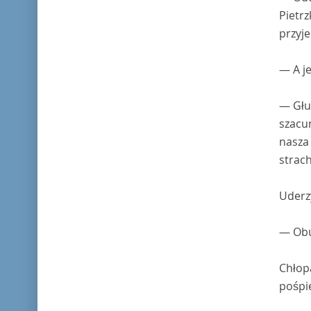
Pietrz
przyje
— A je
— Głup
szacun
nasza 
strach
Uderzy
— Obu
Chłopa
pośpi