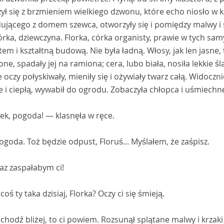
zył się z brzmieniem wielkiego dzwonu, które echo niosło w 
ującego z domem szewca, otworzyły się i pomiędzy malwy i s
rka, dziewczyna. Florka, córka organisty, prawie w tych sam
em i kształtną budową. Nie była ładną. Włosy, jak len jasne,
one, spadały jej na ramiona; cera, lubo biała, nosiła lekkie 
 oczy połyskiwały, mieniły się i ożywiały twarz całą. Widoczn
e i ciepłą, wywabił do ogrodu. Zobaczyła chłopca i uśmiechnę
ek, pogoda! — klasnęła w ręce.
goda. Toż będzie odpust, Floruś... Myślałem, że zaśpisz.
az zaspałabym ci!
coś ty taka dzisiaj, Florka? Oczy ci się śmieją.
chodź bliżej, to ci powiem. Rozsunął splątane malwy i krzaki m