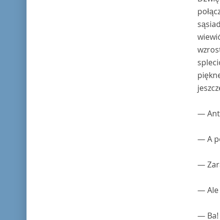
połąc
sąsiad
wiewió
wzrost
spleci
piękne
jeszcz
— Ant
— A po
— Zar
— Ale 
— Ba! 