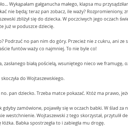
ło... Wykąpałam gałganucha małego, klapsa mu przysądziłam, 
ckać nie będą; teraz pan zobacz, ile waży? Rozpromieniony,
zewski zbliżył się do dziecka. W poczciwych jego oczach świe
e już w poduszce dziecię.
? Podrzuć no pan nim do góry. Przecież nie z cukru, ani ze 
cie funtów waży co najmniej. To nie byle co!
a, zasłanego białą pościelą, wsuniętego nieco we framugę, ozw
 skoczyła do Wojtaszewskiego.
no. pan dziecko. Trzeba matce pokazać. Któż ma prawo, jeże
ak gdyby zamówione, pojawiły się w oczach babki. W ślad za n
ie westchnienie. Wojtaszewski z tego skorzystał, przytulił del
 łóżka. Babka spostrzegła to i zabiegła mu drogę.