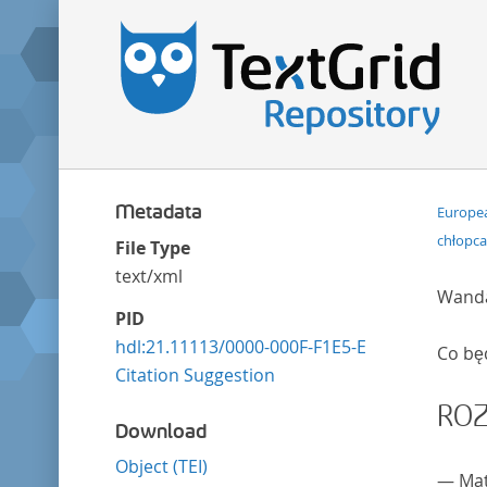
Metadata
Europea
chłopca
File Type
text/xml
Wanda
PID
hdl:21.11113/0000-000F-F1E5-E
Co bę
Citation Suggestion
ROZ
Download
Object (TEI)
— Mat