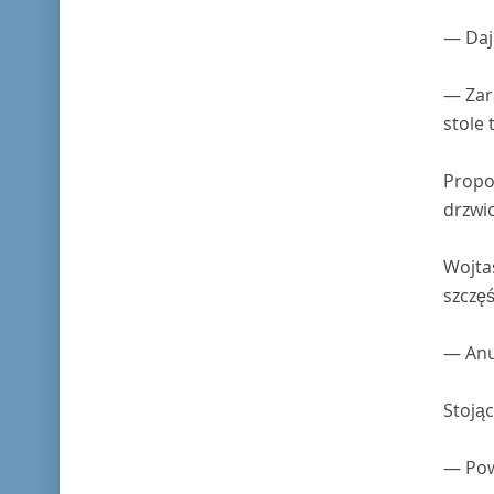
— Daj 
— Zar
stole 
Propoz
drzwi
Wojtas
szczęś
— Anul
Stojąc
— Pow