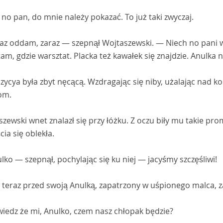
no pan, do mnie należy pokazać. To już taki zwyczaj.
az oddam, zaraz — szepnął Wojtaszewski. — Niech no pani 
tam, gdzie warsztat. Placka też kawałek się znajdzie. Anulka n
ycya była zbyt nęcącą. Wzdragając się niby, użalając nad ko
om.
zewski wnet znalazł się przy łóżku. Z oczu biły mu takie pr
cia się oblekła.
ko — szepnął, pochylając się ku niej — jacyśmy szczęśliwi!
 teraz przed swoją Anulką, zapatrzony w uśpionego malca, z
iedz że mi, Anulko, czem nasz chłopak będzie?