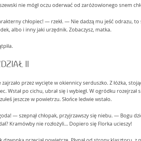
szewski nie mógł oczu oderwać od zaróżowionego snem chł
akterny chłopiec! — rzekł. — Nie dadzą mu jeść odrazu, to si
ek, albo i inny jaki urzędnik. Zobaczysz, matka.
tpiła.
DZIAŁ II
 zajrzało przez wycięte w okiennicy serduszko. Z łóżka, stoją
ec. Wstał po cichu, ubrał się i wybiegł. W ogródku rozejrzał 
zułeś jeszcze w powietrzu. Słońce ledwie wstało.
da! — szepnął chłopak, przyjrzawszy się niebu. — Bogu dzię
ał? Kramówby nie rozłożyli... Dopiero się Florka ucieszy!
 dzwonka przeciął powietrze. Płynął od strony klasztoru, z p