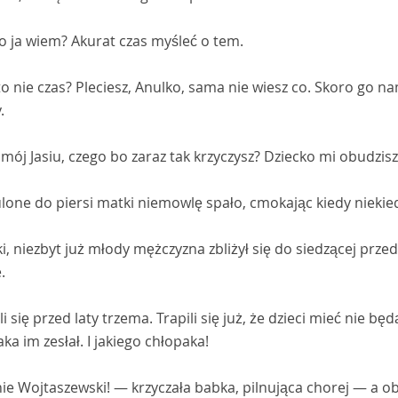
o ja wiem? Akurat czas myśleć o tem.
o nie czas? Pleciesz, Anulko, sama nie wiesz co. Skoro go nam
.
mój Jasiu, czego bo zaraz tak krzyczysz? Dziecko mi obudzisz
lone do piersi matki niemowlę spało, cmokając kiedy niekie
, niezbyt już młody mężczyzna zbliżył się do siedzącej przed
.
i się przed laty trzema. Trapili się już, że dzieci mieć nie bę
ka im zesłał. I jakiego chłopaka!
ie Wojtaszewski! — krzyczała babka, pilnująca chorej — a o