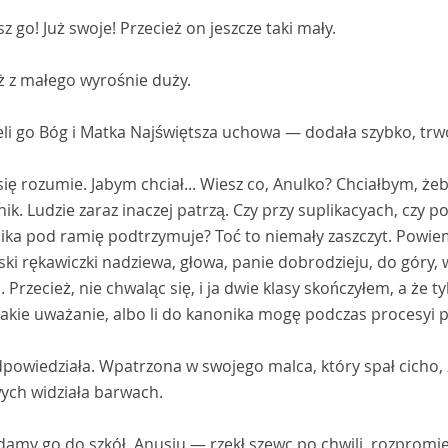
 go! Już swoje! Przecież on jeszcze taki mały.
ż z małego wyrośnie duży.
eli go Bóg i Matka Najświętsza uchowa — dodała szybko, tr
ię rozumie. Jabym chciał... Wiesz co, Anulko? Chciałbym, że
ik. Ludzie zaraz inaczej patrzą. Czy przy suplikacyach, czy po
ka pod ramię podtrzymuje? Toć to niemały zaszczyt. Powiem c
ki rękawiczki nadziewa, głowa, panie dobrodzieju, do góry, 
. Przecież, nie chwaląc się, i ja dwie klasy skończyłem, a że
akie uważanie, albo li do kanonika mogę podczas procesyi p
powiedziała. Wpatrzona w swojego malca, który spał cicho, 
ych widziała barwach.
amy go do szkół, Anusiu — rzekł szewc po chwili, rozpromi