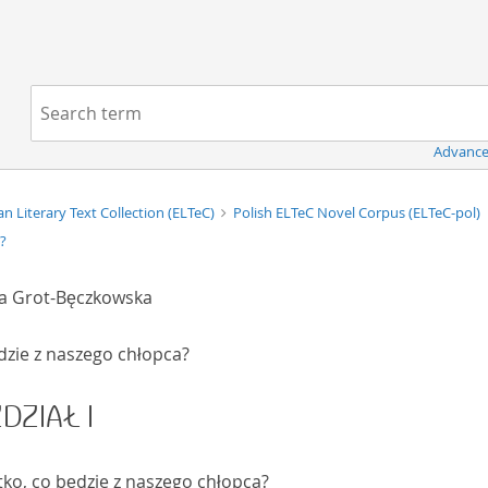
Navigation
Search term:
Advance
n Literary Text Collection (ELTeC)
Polish ELTeC Novel Corpus (ELTeC-pol)
?
 Grot-Bęczkowska
dzie z naszego chłopca?
DZIAŁ I
ko, co będzie z naszego chłopca?