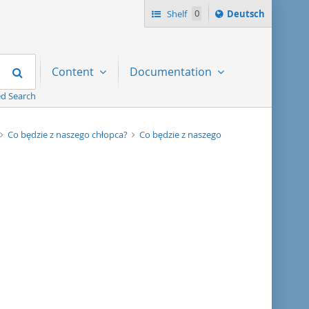
Sprache
Shelf
0
Deutsch
ï¿½ndern
nach
Search
Content
Documentation
d Search
Co będzie z naszego chłopca?
Co będzie z naszego