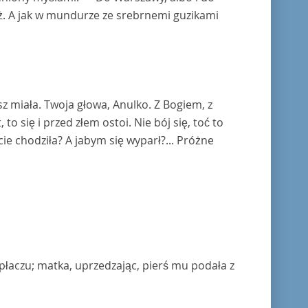
koż. A jak w mundurze ze srebrnemi guzikami
z miała. Twoja głowa, Anulko. Z Bogiem, z
to się i przed złem ostoi. Nie bój się, toć to
cie chodziła? A jabym się wyparł?... Próżne
 płaczu; matka, uprzedzając, pierś mu podała z