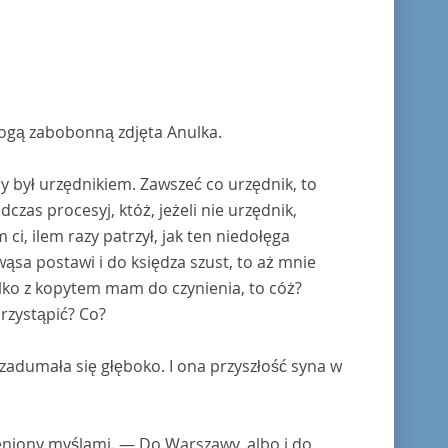
wogą zabobonną zdjęta Anulka.
by był urzędnikiem. Zawszeć co urzędnik, to
dczas procesyj, któż, jeżeli nie urzędnik,
i, ilem razy patrzył, jak ten niedołęga
wąsa postawi i do księdza szust, to aż mnie
 tylko z kopytem mam do czynienia, to cóż?
rzystąpić? Co?
zadumała się głęboko. I ona przyszłość syna w
eniony myślami. — Do Warszawy, albo i do