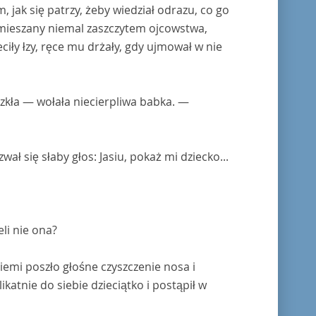
jak się patrzy, żeby wiedział odrazu, co go
 zmieszany niemal zaszczytem ojcowstwa,
ciły łzy, ręce mu drżały, gdy ujmował w nie
szkła — wołała niecierpliwa babka. —
ał się słaby głos: Jasiu, pokaż mi dziecko...
li nie ona?
iemi poszło głośne czyszczenie nosa i
ikatnie do siebie dzieciątko i postąpił w