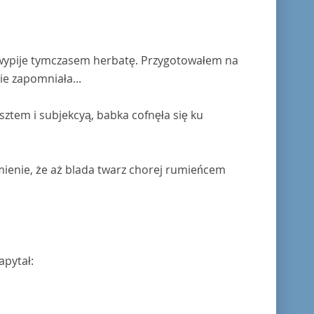
wypije tymczasem herbatę. Przygotowałem na
ie zapomniała...
sztem i subjekcyą, babka cofnęła się ku
omienie, że aż blada twarz chorej rumieńcem
apytał: