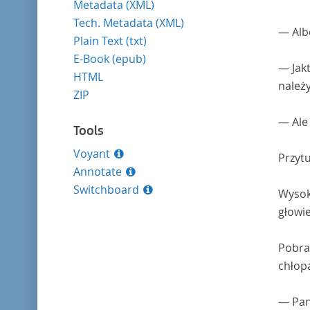
Metadata (XML)
Tech. Metadata (XML)
— Alb
Plain Text (txt)
E-Book (epub)
— Jakt
HTML
należy
ZIP
— Ale 
Tools
Voyant
Przytu
Annotate
Switchboard
Wysoki
głowie
Pobral
chłopa
— Pan