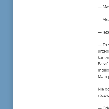
— Masz
— Ale
— Jeż
— To s
urzędn
kanoni
Barańs
mdliło
Mam j
Nie od
różow
— Odd