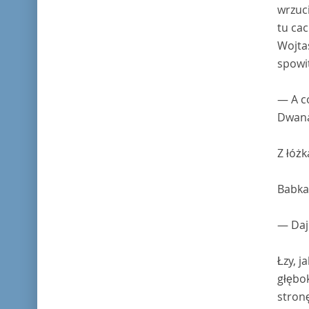
wrzuci
tu ca
Wojtas
spowit
— A co
Dwanaś
Z łóżk
Babka
— Daj 
Łzy, j
głębok
stronę