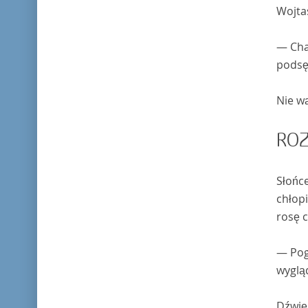
Wojta
— Char
podsęd
Nie wą
ROZ
Słońce
chłopi
rosę c
— Pogo
wygląd
Dźwięk