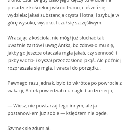
tronu. Czuł, że gdy ciało jego klęczy tu w dole na
posadzce kościelnej wśród tłumu, coś zeń się
wydziela: jakaś substancja czysta i lotna, i szybuje w
górę wysoko, wysoko. I czuł się szczęśliwym.
Wracając z kościoła, nie mógł już słuchać tak
uważnie żartów i uwag Antka, bo zdawało mu się,
jakby go jeszcze otaczała mgła jakaś, czy senność, i
jakby widział i słyszał przez zasłonę jakąś. Ale później
rozpraszała się mgła, i wracał do porządku.
Pewnego razu jednak, było to wkrótce po powrocie z
wakacji, Antek powiedział mu nagle bardzo serjo;
— Wiesz, nie powtarzaj tego innym, ale ja
postanowiłem już sobie — księdzem nie będę.
Szymek się zdumiał.