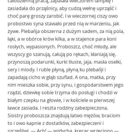
całodzienną pracą, zapalała wieczorem lampkę i
zasiadała do prząśnicy, aby cudzą wełnę uprząść i
choć parę groszy zarobić. I w wieczornej ciszy owo
probostwo syna stawało przed nią w marzeniu, jak
żywe. Plebańja obszerna z dużym sadem, za nią pola,
łąki, a w obórce krów kilka, a w stajence para koni
rosłych, wypasionych. Proboszcz, choć młody, ale
wszyscy go szanują, całują po rękach, kłaniają się,
przynoszą podarunki, kurki tłuste, jaja, masła osełki,
sery i miody. I ruble płyną, płyną ku plebańji i
zapadają cicho w głąb szuflad. A ona, matka, przy
nim mieszka sobie, przy synu, i gospodarstwem jego
rządzi, dziewkę sobie trzyma do posługi i chodzi w
białym czepku na głowie, i w kościele w pierwszej
ławce zasiada. I reszta rodziny zabezpieczona.
Siostry proboszcza znajdują łatwo mężów, braciom
to i owo kapnie z dostatków, zabezpieczeni i
szczęśliwi. — Ach! — wzdycha, kręcąc wrzeciono —