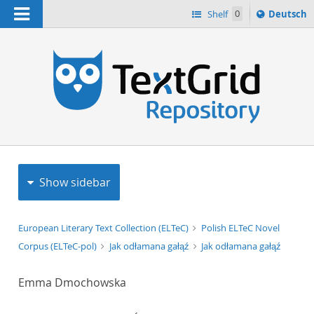
Navigation
Sprache
Shelf
0
Deutsch
ï¿½ndern
h
nach
Show sidebar
European Literary Text Collection (ELTeC)
Polish ELTeC Novel
Corpus (ELTeC-pol)
Jak odłamana gałąź
Jak odłamana gałąź
Emma Dmochowska