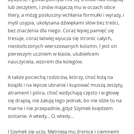
lub zeszytem, i znów majaczą mu w oczach obce
litery, a mózg posłuszny wchłania formułki i wyrazy, i
myśl usypia, ukołysana dźwiękami słów bez treści,
bez znaczenia dla niego. Coraz lepiej pamięć się
tresuje, coraz łatwiej wyucza się stronic całych,
nieskończonych wierszowanych kolumn. I jest on
pierwszym uczniem w klasie, ulubieńcem
nauczyciela, wzorem dla kolegów.
A także pociechą rodziców, którzy, choć łożą na
książki i na lepsze ubranie i kupować muszą zeszyty,
atrament i pióra, choć wzdychają często i w głowę
się drapią, nie żałują tego jednak, bo nie idzie to na
marne i nie przepadnie, gdyż Szymek księdzem
zostanie. A wtedy... O, wtedy...
I Szymek się uczy. Mętnieją mu źrenice i ciemnemi