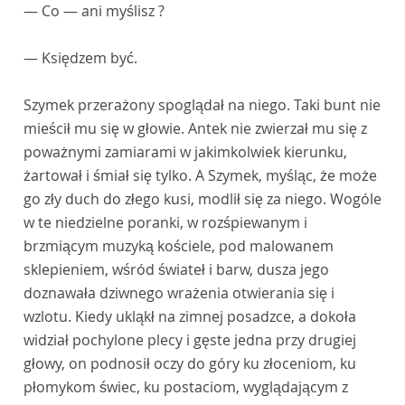
— Co — ani myślisz ?
— Księdzem być.
Szymek przerażony spoglądał na niego. Taki bunt nie
mieścił mu się w głowie. Antek nie zwierzał mu się z
poważnymi zamiarami w jakimkolwiek kierunku,
żartował i śmiał się tylko. A Szymek, myśląc, że może
go zły duch do złego kusi, modlił się za niego. Wogóle
w te niedzielne poranki, w rozśpiewanym i
brzmiącym muzyką kościele, pod malowanem
sklepieniem, wśród świateł i barw, dusza jego
doznawała dziwnego wrażenia otwierania się i
wzlotu. Kiedy ukląkł na zimnej posadzce, a dokoła
widział pochylone plecy i gęste jedna przy drugiej
głowy, on podnosił oczy do góry ku złoceniom, ku
płomykom świec, ku postaciom, wyglądającym z