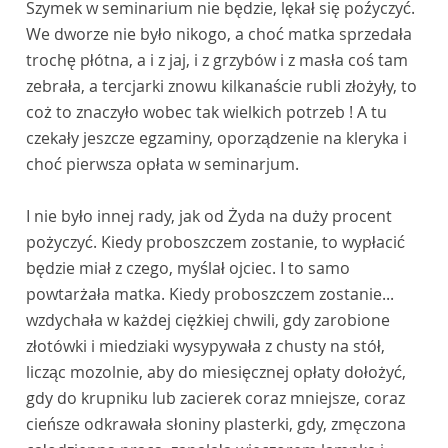
Szymek w seminarium nie będzie, lękał się poźyczyć.
We dworze nie było nikogo, a choć matka sprzedała
trochę płótna, a i z jaj, i z grzybów i z masła coś tam
zebrała, a tercjarki znowu kilkanaście rubli złożyły, to
coż to znaczyło wobec tak wielkich potrzeb ! A tu
czekały jeszcze egzaminy, oporządzenie na kleryka i
choć pierwsza opłata w seminarjum.
I nie było innej rady, jak od Żyda na duży procent
pożyczyć. Kiedy proboszczem zostanie, to wypłacić
będzie miał z czego, myślał ojciec. I to samo
powtarżała matka. Kiedy proboszczem zostanie...
wzdychała w każdej ciężkiej chwili, gdy zarobione
złotówki i miedziaki wysypywała z chusty na stół,
licząc mozolnie, aby do miesięcznej opłaty dołożyć,
gdy do krupniku lub zacierek coraz mniejsze, coraz
cieńsze odkrawała słoniny plasterki, gdy, zmęczona