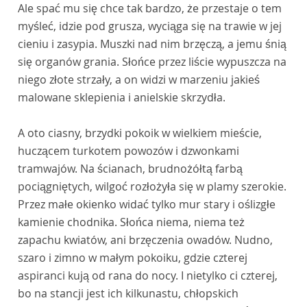
Ale spać mu się chce tak bardzo, że przestaje o tem
myśleć, idzie pod grusza, wyciąga się na trawie w jej
cieniu i zasypia. Muszki nad nim brzęczą, a jemu śnią
się organów grania. Słońce przez liście wypuszcza na
niego złote strzały, a on widzi w marzeniu jakieś
malowane sklepienia i anielskie skrzydła.
A oto ciasny, brzydki pokoik w wielkiem mieście,
huczącem turkotem powozów i dzwonkami
tramwajów. Na ścianach, brudnożółtą farbą
pociągniętych, wilgoć rozłożyła się w plamy szerokie.
Przez małe okienko widać tylko mur stary i oślizgłe
kamienie chodnika. Słońca niema, niema też
zapachu kwiatów, ani brzęczenia owadów. Nudno,
szaro i zimno w małym pokoiku, gdzie czterej
aspiranci kują od rana do nocy. I nietylko ci czterej,
bo na stancji jest ich kilkunastu, chłopskich