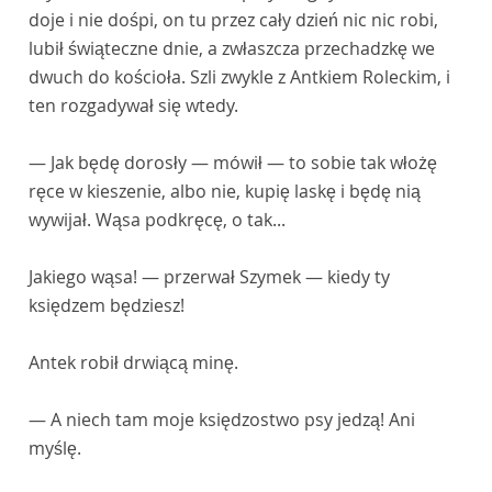
doje i nie dośpi, on tu przez cały dzień nic nic robi,
lubił świąteczne dnie, a zwłaszcza przechadzkę we
dwuch do kościoła. Szli zwykle z Antkiem Roleckim, i
ten rozgadywał się wtedy.
— Jak będę dorosły — mówił — to sobie tak włożę
ręce w kieszenie, albo nie, kupię laskę i będę nią
wywijał. Wąsa podkręcę, o tak...
Jakiego wąsa! — przerwał Szymek — kiedy ty
księdzem będziesz!
Antek robił drwiącą minę.
— A niech tam moje księdzostwo psy jedzą! Ani
myślę.