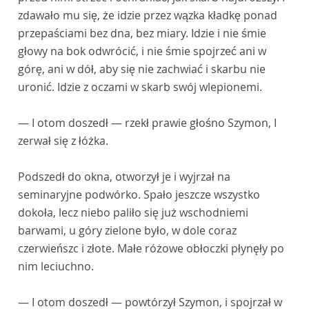
zdawało mu się, że idzie przez wązka kładkę ponad
przepaściami bez dna, bez miary. Idzie i nie śmie
głowy na bok odwrócić, i nie śmie spojrzeć ani w
górę, ani w dół, aby się nie zachwiać i skarbu nie
uronić. Idzie z oczami w skarb swój wlepionemi.
— I otom doszedł — rzekł prawie głośno Szymon, I
zerwał się z łóżka.
Podszedł do okna, otworzył je i wyjrzał na
seminaryjne podwórko. Spało jeszcze wszystko
dokoła, lecz niebo paliło się już wschodniemi
barwami, u góry zielone było, w dole coraz
czerwieńszc i złote. Małe różowe obłoczki płynęły po
nim leciuchno.
— I otom doszedł — powtórzył Szymon, i spojrzał w