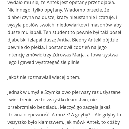
wydało mu się, że Antek jest opętany przez djabła.
Nic innego, tylko opętany. Wiadomo przecie, że
djabeł czyha na dusze, krąży nieustannie i czatuje, i
wysyła posłów swoich, niedowiarków i masonów, aby
dusze mu łapali. Ten student to pewnie był taki poseł
djabelski i złapał duszę Antka. Biedny Antek! pójdzie
pewnie do piekła. I postanowił codzień na jego
intencję zmówić trzy Zdrowaś Marja, a towarzystwa
jego i gawęd wystrzegać się pilnie.
Jakoż nie rozmawiali więcej o tem.
Jednak w umyśle Szymka owo pierwszy raz usłyszane
twierdzenie, że to wszystko kłamstwo, nie
przebrzmiało bez śladu. Męczyć go zaczęła jakaś
dziwna niepewność. A może? A gdyby?... Ale gdyby to
wszystko było kłamstwem, jak mówił Antek, to cóżby