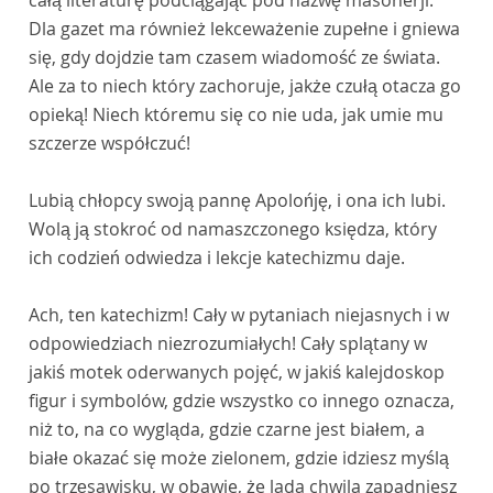
całą literaturę podciągając pod nazwę masonerji.
Dla gazet ma również lekceważenie zupełne i gniewa
się, gdy dojdzie tam czasem wiadomość ze świata.
Ale za to niech który zachoruje, jakże czułą otacza go
opieką! Niech któremu się co nie uda, jak umie mu
szczerze współczuć!
Lubią chłopcy swoją pannę Apolońję, i ona ich lubi.
Wolą ją stokroć od namaszczonego księdza, który
ich codzień odwiedza i lekcje katechizmu daje.
Ach, ten katechizm! Cały w pytaniach niejasnych i w
odpowiedziach niezrozumiałych! Cały splątany w
jakiś motek oderwanych pojęć, w jakiś kalejdoskop
figur i symbolów, gdzie wszystko co innego oznacza,
niż to, na co wygląda, gdzie czarne jest białem, a
białe okazać się może zielonem, gdzie idziesz myślą
po trzęsawisku, w obawie, że lada chwila zapadniesz