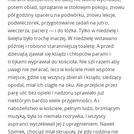
potem obiad, sprzątanie w stołowym pokoju, znowu
pół godziny spaceru na podwórku, znowu lekcje,
podwieczorek, przygotowanie zadań na jutro,
wieczerza, pacierz — i do łóżka. Tylko w niedzielę i
święta było trochę inaczej. W niedzielę wstawano
później i robiono staranniejszą toaletę. A przed
dziesiątą zjawiał się ksiądz i chłopców parami i
trójkami wyprawiał do kościoła. Nie szli razem aby
uwagi nie zwracać, lecz w kościele mieli wspólne
miejsce, gdzie się wszyscy zbierali i ksiądz, siedzący
opodal, miał ich ciągle na oku. Ale przejście przez
parę ulic bez opieki i nadzoru sprawiało już
niektórym bardzo wiele przyjemności. A i
nabożeństwo w kościele, pełnym ludzi, brzmiącym
muzyką, była to niemała rozrywka, i wszyscy
aspiranci wyczekiwali jej z upragnieniem. Nawet
Szymek, chociaż miał skrupuły, że gdy rodzina nie