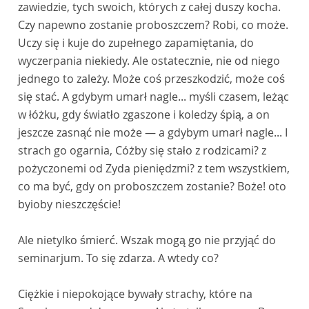
zawiedzie, tych swoich, których z całej duszy kocha.
Czy napewno zostanie proboszczem? Robi, co może.
Uczy się i kuje do zupełnego zapamiętania, do
wyczerpania niekiedy. Ale ostatecznie, nie od niego
jednego to zależy. Może coś przeszkodzić, może coś
się stać. A gdybym umarł nagle... myśli czasem, leżąc
w łóżku, gdy światło zgaszone i koledzy śpią, a on
jeszcze zasnąć nie może — a gdybym umarł nagle... I
strach go ogarnia, Cóżby się stało z rodzicami? z
pożyczonemi od Zyda pieniędzmi? z tem wszystkiem,
co ma być, gdy on proboszczem zostanie? Boże! oto
byioby nieszczęście!
Ale nietylko śmierć. Wszak mogą go nie przyjąć do
seminarjum. To się zdarza. A wtedy co?
Ciężkie i niepokojące bywały strachy, które na