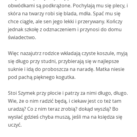
obwódkami są podkrążone. Pochylają mu się plecy, i
skóra na twarzy robi się blada, mdła. Spać mu się
chce ciągle, ale sen jego lekki i przerywany. Kończy
jednak szkołę z odznaczeniem i przynosi do domu
świadectwo.
Więc nazajutrz rodzice wkładają czyste koszule, myją
się długo przy studni, przybierają się w najlepsze
suknie i idą do proboszcza na naradę. Matka niesie
pod pachą pięknego kogutka.
Stoi Szymek przy płocie i patrzy za nimi długo, długo.
Wie, że o nim radzić będą, i ciekaw jest co też tam
uradzą? Co z nim teraz zrobią? dokąd wyszlą? Bo
wysłać gdzieś chyba muszą, jeśli ma na księdza się
uczyć.