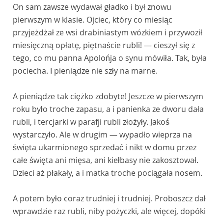
On sam zawsze wydawał gładko i był znowu
pierwszym w klasie. Ojciec, który co miesiąc
przyjeżdżał ze wsi drabiniastym wózkiem i przywoził
miesięczną opłatę, piętnaście rubli! — cieszył się z
tego, co mu panna Apolońja o synu mówiła. Tak, była
pociecha. I pieniądze nie szły na marne.
A pieniądze tak ciężko zdobyte! Jeszcze w pierwszym
roku było troche zapasu, a i panienka ze dworu dała
rubli, i tercjarki w parafji rubli złożyły. Jakoś
wystarczyło. Ale w drugim — wypadło wieprza na
święta ukarmionego sprzedać i nikt w domu przez
całe święta ani mięsa, ani kiełbasy nie zakosztował.
Dzieci aż płakały, a i matka troche pociągała nosem.
A potem było coraz trudniej i trudniej. Proboszcz dał
wprawdzie raz rubli, niby pożyczki, ale więcej, dopóki