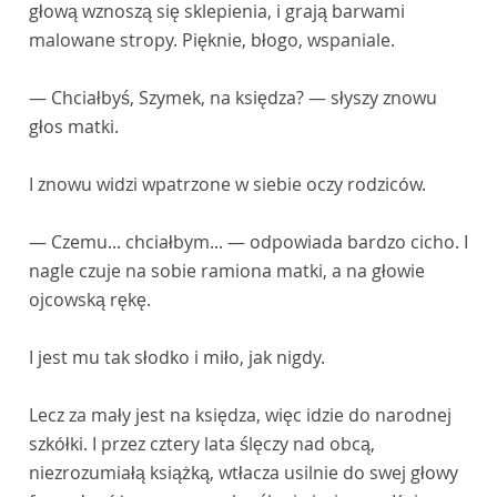
głową wznoszą się sklepienia, i grają barwami
malowane stropy. Pięknie, błogo, wspaniale.
— Chciałbyś, Szymek, na księdza? — słyszy znowu
głos matki.
I znowu widzi wpatrzone w siebie oczy rodziców.
— Czemu... chciałbym... — odpowiada bardzo cicho. I
nagle czuje na sobie ramiona matki, a na głowie
ojcowską rękę.
I jest mu tak słodko i miło, jak nigdy.
Lecz za mały jest na księdza, więc idzie do narodnej
szkółki. I przez cztery lata ślęczy nad obcą,
niezrozumiałą książką, wtłacza usilnie do swej głowy