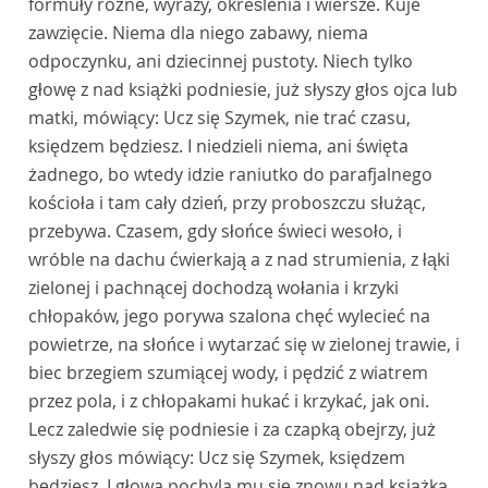
formuły różne, wyrazy, określenia i wiersze. Kuje
zawzięcie. Niema dla niego zabawy, niema
odpoczynku, ani dziecinnej pustoty. Niech tylko
głowę z nad książki podniesie, już słyszy głos ojca lub
matki, mówiący: Ucz się Szymek, nie trać czasu,
księdzem będziesz. I niedzieli niema, ani święta
żadnego, bo wtedy idzie raniutko do parafjalnego
kościoła i tam cały dzień, przy proboszczu służąc,
przebywa. Czasem, gdy słońce świeci wesoło, i
wróble na dachu ćwierkają a z nad strumienia, z łąki
zielonej i pachnącej dochodzą wołania i krzyki
chłopaków, jego porywa szalona chęć wylecieć na
powietrze, na słońce i wytarzać się w zielonej trawie, i
biec brzegiem szumiącej wody, i pędzić z wiatrem
przez pola, i z chłopakami hukać i krzykać, jak oni.
Lecz zaledwie się podniesie i za czapką obejrzy, już
słyszy głos mówiący: Ucz się Szymek, księdzem
będziesz. I głowa pochyla mu się znowu nad książką