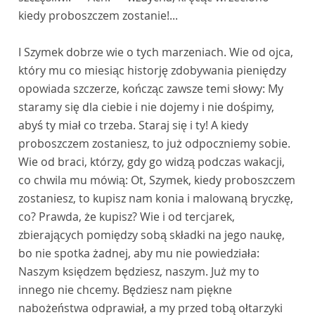
kiedy proboszczem zostanie!...
I Szymek dobrze wie o tych marzeniach. Wie od ojca,
który mu co miesiąc historję zdobywania pieniędzy
opowiada szczerze, kończąc zawsze temi słowy: My
staramy się dla ciebie i nie dojemy i nie dośpimy,
abyś ty miał co trzeba. Staraj się i ty! A kiedy
proboszczem zostaniesz, to już odpoczniemy sobie.
Wie od braci, którzy, gdy go widzą podczas wakacji,
co chwila mu mówią: Ot, Szymek, kiedy proboszczem
zostaniesz, to kupisz nam konia i malowaną bryczkę,
co? Prawda, że kupisz? Wie i od tercjarek,
zbierających pomiędzy sobą składki na jego naukę,
bo nie spotka żadnej, aby mu nie powiedziała:
Naszym księdzem będziesz, naszym. Już my to
innego nie chcemy. Będziesz nam piękne
nabożeństwa odprawiał, a my przed tobą ołtarzyki