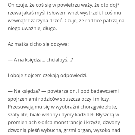
On czuje, że coś się w powietrzu waży, że oto doj*
rzewa jakaś myśl i słowem wnet wystrzeli. I coś mu
wewnątrz zaczyna drżeć. Czuje, że rodzice patrzą na
niego uważnie, długo.
Aż matka cicho się odzywa:
— A na księdza... chciałbyś...?
I oboje z ojcem czekają odpowiedzi.
— Na księdza? — powtarza on. I pod badawczemi
spojrzeniami rodziców spuszcza oczy i milczy.
Przesuwają mu się w wyobraźni chorągwie złote,
szaty lite, białe welony i dymy kadzideł. Błyszczą w
promieniach słońca monstrancje i krzyże, dzwony
dzwonią pieśń wybucha, grzmi organ, wysoko nad