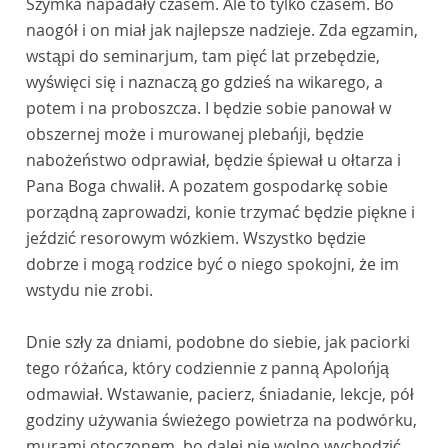
Szymka napadały czasem. Ale to tylko czasem. Bo
naogół i on miał jak najlepsze nadzieje. Zda egzamin,
wstąpi do seminarjum, tam pięć lat przebędzie,
wyświęci się i naznaczą go gdzieś na wikarego, a
potem i na proboszcza. I będzie sobie panował w
obszernej może i murowanej plebańji, będzie
nabożeństwo odprawiał, będzie śpiewał u ołtarza i
Pana Boga chwalił. A pozatem gospodarkę sobie
porządną zaprowadzi, konie trzymać będzie piękne i
jeździć resorowym wózkiem. Wszystko będzie
dobrze i mogą rodzice być o niego spokojni, że im
wstydu nie zrobi.
Dnie szły za dniami, podobne do siebie, jak paciorki
tego różańca, który codziennie z panną Apolońją
odmawiał. Wstawanie, pacierz, śniadanie, lekcje, pół
godziny używania świeżego powietrza na podwórku,
murami otoczonem, bo dalej nie wolno wychodzić,