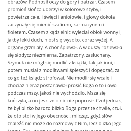
obrazów. Podnosił oczy do góry i patrzał. Czasem
promień słońca uderzył w kolorowe szyby, i
powietrze całe, i święci i aniołowie, i głowy dokoła
zaczynały się mienić szafirem, karmazynem i
fioletem. Czasem z kądzielnic wyleciał obłok wonny i,
jakby lekki duch, niósł się wysoko, coraz wyżej. A
organy grzmiały. A chór śpiewał. A w duszy rozlewała
się słodycz niezmierna. Zapatrzony, zasłuchany,
Szymek nie mógł się modlić z książki, tak jak inni, i
potem musiał z modlitwami śpieszyć i dopędzać, za
co go też ksiądz strofował. Nie modlił się wcale i
chociaż nieraz postanawiał prosić Boga o to i owo
podczas mszy, jakoś nie wychodziło. Msza się
kończyła, a on jeszcze o nic nie poprosił. Czuł jednak,
że był blizko bardzo blizko Boga przez te chwile, czuł,
że oto stoi w Jego obecności, milcząc, gdyż słów
znaleźć nie może do rozmowy z Nim, lecz blizko Jego