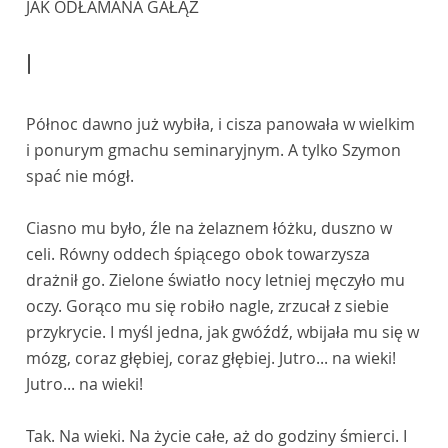
JAK ODŁAMANA GAŁĄŹ
I
Północ dawno już wybiła, i cisza panowała w wielkim
i ponurym gmachu seminaryjnym. A tylko Szymon
spać nie mógł.
Ciasno mu było, źle na żelaznem łóżku, duszno w
celi. Równy oddech śpiącego obok towarzysza
drażnił go. Zielone światło nocy letniej męczyło mu
oczy. Gorąco mu się robiło nagle, zrzucał z siebie
przykrycie. I myśl jedna, jak gwóźdź, wbijała mu się w
mózg, coraz głębiej, coraz głębiej. Jutro... na wieki!
Jutro... na wieki!
Tak. Na wieki. Na życie całe, aż do godziny śmierci. I