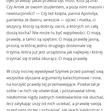
było prawdą? Jakaś prawda być musi. Któż ją zna?
Czy Antek ze swoim studentem, a poza nimi masoni i
rewoiucjoniści? — Czy też księża, panna Apolońja,
panienka ze dworu, wreszcie — ojciec i matka, ci
wszyscy, ktorzy są dobrzy, zacni, a których on całą
duszą kocha? Nie może tu być wątpliwości. Ci mają
prawdę, a tamci są opętani. Ci mają prawdę jasną,
prostą, w której jedno drugiego doskonale się
trzyma, która już jest urządzona jak najlepiej i której
trzymać się trzeba oburącz. Ci mają prawdę.
W ciszy nocnej wywoływał Szymek przed pamięć swą
wszystkie słyszane argumenty katechizmowe i inne,
na korzyść prawdy tej przemawiające. Powtarzał je
sobie i w nich się utwierdzał, i postanawiał silnie,
niezłomnie nigdy żadnych niedowiarków nie słuchać,
lecz zatykając uszy od nich uciekać, a prawdę swoją
przed nimi strzec i ochraniać, jak skarb najdroższy. I