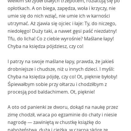
wielkim skrzydeł białych trzepotem, rozlatują się po
opłotkach. A on biega, zapędza, woła i krzyczy, nie
umie się do nich wziąć, nie umie ich w karności
utrzymać. Aż zjawia się ojciec i łaje: Ty, do niczego,
niedołęgo! Duży taki, a nawet gęsi paść niezdatny!
Tfu, do licha! Co z ciebie wyrośnie? Maślane łapy!
Chyba na księdza pójdziesz, czy co!
I patrzy na swoje maślane łapy, prawda, że jakieś
drobniejsze i chudsze, niż u innych dzieci. I myśli:
Chyba na księdza pójdę, czy co! Ot, pięknie byłoby!
Śpiewałbym sobie przy ołtarzu i chodziłbym z
procesją pod baldachimem. Ot, pięknie!
A oto od panienki ze dworu, dokąd na naukę przez
zimę chodził, wraca po egzaminie do chaty i niesie
nagrodę — zawiniętą w chustkę książkę do
nabożeństwa, dużą i ciężką, w czarną skórę ze