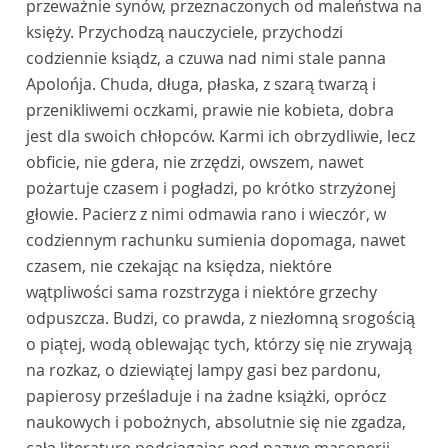
przeważnie synów, przeznaczonych od maleństwa na
księży. Przychodzą nauczyciele, przychodzi
codziennie ksiądz, a czuwa nad nimi stale panna
Apolońja. Chuda, długa, płaska, z szarą twarzą i
przenikliwemi oczkami, prawie nie kobieta, dobra
jest dla swoich chłopców. Karmi ich obrzydliwie, lecz
obficie, nie gdera, nie zrzędzi, owszem, nawet
pożartuje czasem i pogładzi, po krótko strzyżonej
głowie. Pacierz z nimi odmawia rano i wieczór, w
codziennym rachunku sumienia dopomaga, nawet
czasem, nie czekając na księdza, niektóre
wątpliwości sama rozstrzyga i niektóre grzechy
odpuszcza. Budzi, co prawda, z niezłomną srogością
o piątej, wodą oblewając tych, którzy się nie zrywają
na rozkaz, o dziewiątej lampy gasi bez pardonu,
papierosy prześladuje i na żadne książki, oprócz
naukowych i pobożnych, absolutnie się nie zgadza,