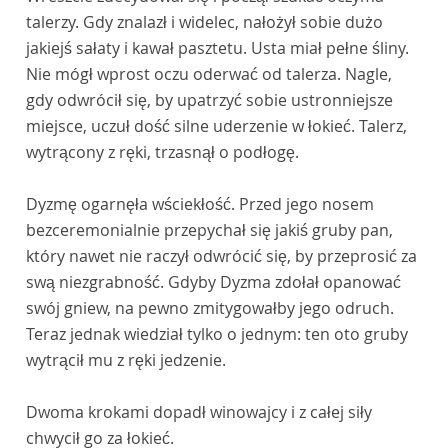
talerzy. Gdy znalazł i widelec, nałożył sobie dużo
jakiejś sałaty i kawał pasztetu. Usta miał pełne śliny.
Nie mógł wprost oczu oderwać od talerza. Nagle,
gdy odwrócił się, by upatrzyć sobie ustronniejsze
miejsce, uczuł dość silne uderzenie w łokieć. Talerz,
wytrącony z ręki, trzasnął o podłogę.
Dyzmę ogarnęła wściekłość. Przed jego nosem
bezceremonialnie przepychał się jakiś gruby pan,
który nawet nie raczył odwrócić się, by przeprosić za
swą niezgrabność. Gdyby Dyzma zdołał opanować
swój gniew, na pewno zmitygowałby jego odruch.
Teraz jednak wiedział tylko o jednym: ten oto gruby
wytrącił mu z ręki jedzenie.
Dwoma krokami dopadł winowajcy i z całej siły
chwycił go za łokieć.