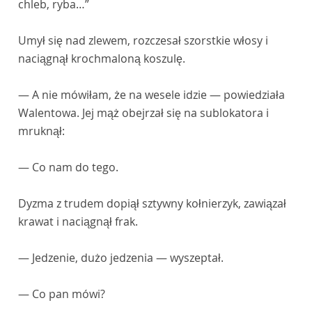
chleb, ryba…”
Umył się nad zlewem, rozczesał szorstkie włosy i
naciągnął krochmaloną koszulę.
— A nie mówiłam, że na wesele idzie — powiedziała
Walentowa. Jej mąż obejrzał się na sublokatora i
mruknął:
— Co nam do tego.
Dyzma z trudem dopiął sztywny kołnierzyk, zawiązał
krawat i naciągnął frak.
— Jedzenie, dużo jedzenia — wyszeptał.
— Co pan mówi?