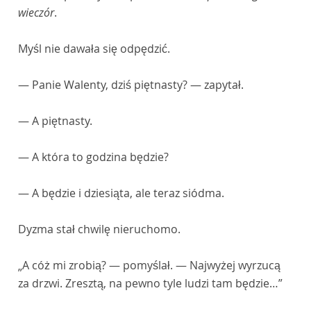
wieczór
.
Myśl nie dawała się odpędzić.
— Panie Walenty, dziś piętnasty? — zapytał.
— A piętnasty.
— A która to godzina będzie?
— A będzie i dziesiąta, ale teraz siódma.
Dyzma stał chwilę nieruchomo.
„A cóż mi zrobią? — pomyślał. — Najwyżej wyrzucą
za drzwi. Zresztą, na pewno tyle ludzi tam będzie…”