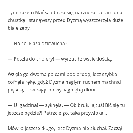
Tymczasem Mańka ubrała się, narzuciła na ramiona
chustkę i stanąwszy przed Dyzmą wyszczerzyła duże
białe zęby.
— No co, klasa dziewucha?
— Poszła do cholery! — wyrzucił z wściekłością.
Wzięła go dwoma palcami pod brodę, lecz szybko
cofnęła rękę, gdyż Dyzma nagłym ruchem machnął
pięścią, uderzając po wyciągniętej dłoni.
— U, gadzina! — syknęła. — Obibruk, lajtuś! Bić się tu
jeszcze będzie?! Patrzcie go, taka przywłoka…
Mówiła jeszcze długo, lecz Dyzma nie słuchał. Zaczął