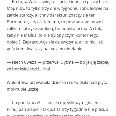
— Bo tu, w Warszawie, to i ludzie inne, a i pracy brak.
Mój, niby, to tylko trzy dni w tygodniu robi, ledwie na
żarcie starczy, a ichny derektur, znaczy się ten
Purmanter, czy jak tam mu, to powiada, że może i
całkiem fabrykę zamkną, bo odbytu ni ma. A i tak,
żeby nie Mańka, to nie byłoby czym komornego
opłacić. Zapracowuje się dziewczyna, a i to nic. Jak
gościa ze dwa razy na tydzień nie złapie…
— Niech uważa — przerwał Dyzma — bo jak ją złapią,
że bez książeczki… No!
Walentowa przewinęła dziecko i rozwiesiła nad płytą
mokrą pieluszkę.
— Co pan kracze! — rzuciła opryskliwym głosem. —
Pilnuj pan siebie. I tak już za trzy tygodnie nie płaci, a