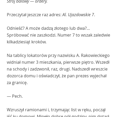
Strój balowy — ordery.
Przeczytał jeszcze raz adres:
Al. Ujazdowskie 7
.
Odnieść? A może dadzą złotego lub dwa?…
Spróbować nie zaszkodzi. Numer 7 to wszak zaledwie
kilkadziesiąt kroków.
Na tablicy lokatorów przy nazwisku A. Rakowieckiego
widniał numer 3 mieszkania, pierwsze piętro. Wszedł
na schody i zadzwonił, raz, drugi. Nadszedł wreszcie
dozorca domu i oświadczył, że pan prezes wyjechał
za granicę.
— Pech.
Wzruszył ramionami i, trzymając list w ręku, począł
iść ku domowi. Minęło dobre pół godziny, nim dotarł