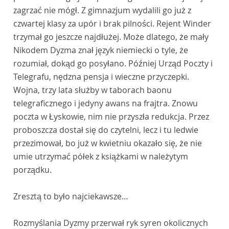
zagrzać nie mógł. Z gimnazjum wydalili go już z
czwartej klasy za upór i brak pilności. Rejent Winder
trzymał go jeszcze najdłużej. Może dlatego, że mały
Nikodem Dyzma znał język niemiecki o tyle, że
rozumiał, dokąd go posyłano. Później Urząd Poczty i
Telegrafu, nędzna pensja i wieczne przyczepki.
Wojna, trzy lata służby w taborach baonu
telegraficznego i jedyny awans na frajtra. Znowu
poczta w Łyskowie, nim nie przyszła redukcja. Przez
proboszcza dostał się do czytelni, lecz i tu ledwie
przezimował, bo już w kwietniu okazało się, że nie
umie utrzymać półek z książkami w należytym
porządku.
Zresztą to było najciekawsze…
Rozmyślania Dyzmy przerwał ryk syren okolicznych