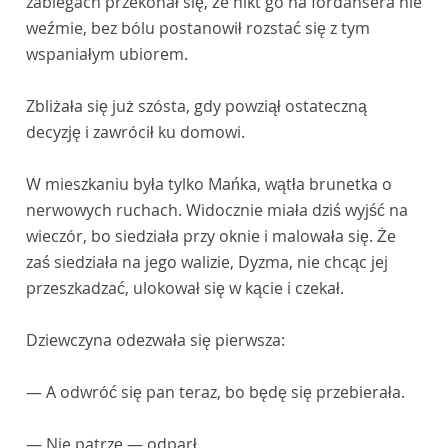
zabiegach przekonał się, że nikt go na fordansera nie
weźmie, bez bólu postanowił rozstać się z tym
wspaniałym ubiorem.
Zbliżała się już szósta, gdy powziął ostateczną
decyzję i zawrócił ku domowi.
W mieszkaniu była tylko Mańka, wątła brunetka o
nerwowych ruchach. Widocznie miała dziś wyjść na
wieczór, bo siedziała przy oknie i malowała się. Że
zaś siedziała na jego walizie, Dyzma, nie chcąc jej
przeszkadzać, ulokował się w kącie i czekał.
Dziewczyna odezwała się pierwsza:
— A odwróć się pan teraz, bo będę się przebierała.
— Nie patrzę — odparł.