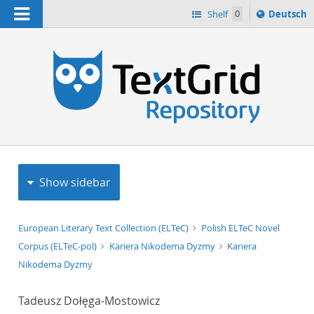
Navigation
Sprache
Shelf
0
Deutsch
ï¿½ndern
h
nach
Show sidebar
European Literary Text Collection (ELTeC)
Polish ELTeC Novel
Corpus (ELTeC-pol)
Kariera Nikodema Dyzmy
Kariera
Nikodema Dyzmy
Tadeusz Dołęga-Mostowicz