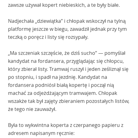
zawsze używał kopert niebieskich, a te były białe.
Nadjechała „dziewiątka” i chłopak wskoczył na tylną
platformę jeszcze w biegu, zawadził jednak przy tym
teczką o poręcz i listy się rozsypały.
„Ma szczeniak szczęście, że dziś sucho” — pomyślał
kandydat na fordansera, przyglądając się chłopcu,
który zbierał listy. Tramwaj ruszył i jeden ześliznął się
po stopniu, i spadł na jezdnię. Kandydat na
fordansera podniósł białą kopertę i począł nią
machać za odjeżdżającym tramwajem. Chłopak
wszakże tak był zajęty zbieraniem pozostałych listów,
że tego nie zauważył.
Była to wykwintna koperta z czerpanego papieru z
adresem napisanym ręcznie: