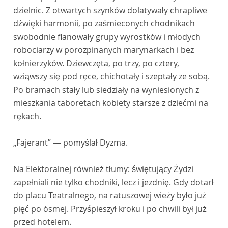
dzielnic. Z otwartych szynków dolatywały chrapliwe
dźwięki harmonii, po zaśmieconych chodnikach
swobodnie flanowały grupy wyrostków i młodych
robociarzy w porozpinanych marynarkach i bez
kołnierzyków. Dziewczęta, po trzy, po cztery,
wziąwszy się pod ręce, chichotały i szeptały ze sobą.
Po bramach stały lub siedziały na wyniesionych z
mieszkania taboretach kobiety starsze z dziećmi na
rękach.
„Fajerant” — pomyślał Dyzma.
Na Elektoralnej również tłumy: świętujący Żydzi
zapełniali nie tylko chodniki, lecz i jezdnię. Gdy dotarł
do placu Teatralnego, na ratuszowej wieży było już
pięć po ósmej. Przyśpieszył kroku i po chwili był już
przed hotelem.