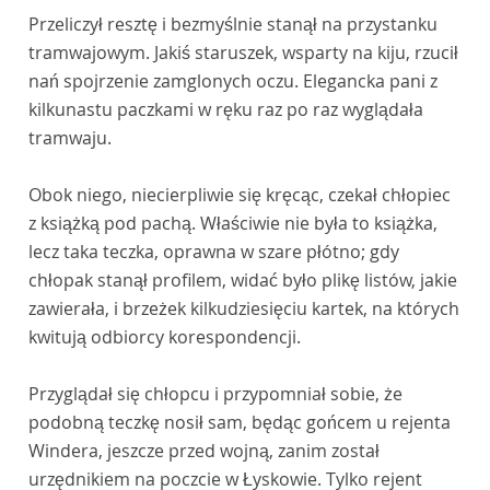
Przeliczył resztę i bezmyślnie stanął na przystanku
tramwajowym. Jakiś staruszek, wsparty na kiju, rzucił
nań spojrzenie zamglonych oczu. Elegancka pani z
kilkunastu paczkami w ręku raz po raz wyglądała
tramwaju.
Obok niego, niecierpliwie się kręcąc, czekał chłopiec
z książką pod pachą. Właściwie nie była to książka,
lecz taka teczka, oprawna w szare płótno; gdy
chłopak stanął profilem, widać było plikę listów, jakie
zawierała, i brzeżek kilkudziesięciu kartek, na których
kwitują odbiorcy korespondencji.
Przyglądał się chłopcu i przypomniał sobie, że
podobną teczkę nosił sam, będąc gońcem u rejenta
Windera, jeszcze przed wojną, zanim został
urzędnikiem na poczcie w Łyskowie. Tylko rejent