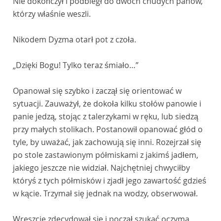
Nie dokończył i podbiegł do dwóch chudych panów,
którzy właśnie weszli.
Nikodem Dyzma otarł pot z czoła.
„Dzięki Bogu! Tylko teraz śmiało…”
Opanował się szybko i zaczął się orientować w
sytuacji. Zauważył, że dokoła kilku stołów panowie i
panie jedzą, stojąc z talerzykami w ręku, lub siedzą
przy małych stolikach. Postanowił opanować głód o
tyle, by uważać, jak zachowują się inni. Rozejrzał się
po stole zastawionym półmiskami z jakimś jadłem,
jakiego jeszcze nie widział. Najchętniej chwyciłby
któryś z tych półmisków i zjadł jego zawartość gdzieś
w kącie. Trzymał się jednak na wodzy, obserwował.
Wreszcie zdecydował się i począł szukać oczyma