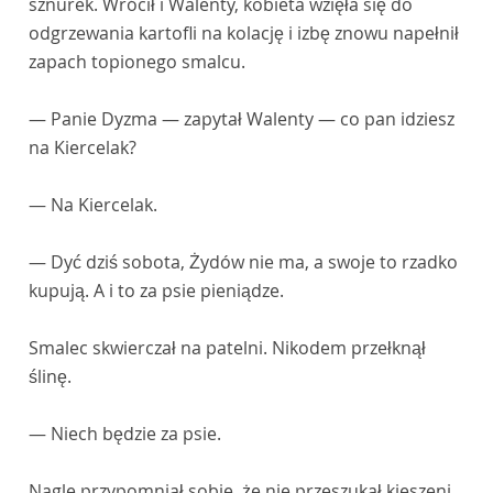
sznurek. Wrócił i Walenty, kobieta wzięła się do
odgrzewania kartofli na kolację i izbę znowu napełnił
zapach topionego smalcu.
— Panie Dyzma — zapytał Walenty — co pan idziesz
na Kiercelak?
— Na Kiercelak.
— Dyć dziś sobota, Żydów nie ma, a swoje to rzadko
kupują. A i to za psie pieniądze.
Smalec skwierczał na patelni. Nikodem przełknął
ślinę.
— Niech będzie za psie.
Nagle przypomniał sobie, że nie przeszukał kieszeni