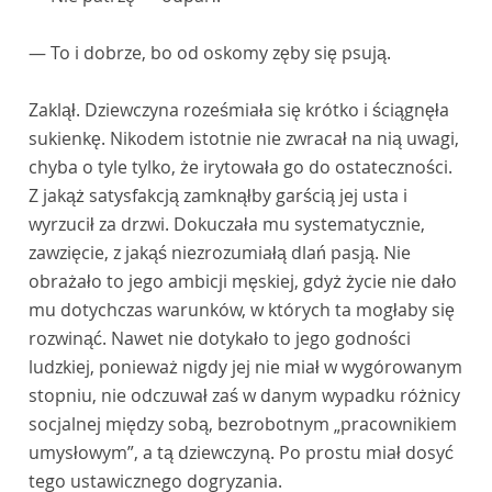
— To i dobrze, bo od oskomy zęby się psują.
Zaklął. Dziewczyna roześmiała się krótko i ściągnęła
sukienkę. Nikodem istotnie nie zwracał na nią uwagi,
chyba o tyle tylko, że irytowała go do ostateczności.
Z jakąż satysfakcją zamknąłby garścią jej usta i
wyrzucił za drzwi. Dokuczała mu systematycznie,
zawzięcie, z jakąś niezrozumiałą dlań pasją. Nie
obrażało to jego ambicji męskiej, gdyż życie nie dało
mu dotychczas warunków, w których ta mogłaby się
rozwinąć. Nawet nie dotykało to jego godności
ludzkiej, ponieważ nigdy jej nie miał w wygórowanym
stopniu, nie odczuwał zaś w danym wypadku różnicy
socjalnej między sobą, bezrobotnym „pracownikiem
umysłowym”, a tą dziewczyną. Po prostu miał dosyć
tego ustawicznego dogryzania.