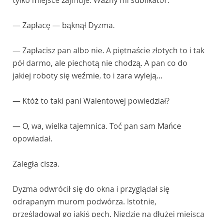
tylko miejsce zajmuje. Ważny mi sublikator.
— Zapłacę — bąknął Dyzma.
— Zapłacisz pan albo nie. A piętnaście złotych to i tak
pół darmo, ale piechotą nie chodzą. A pan co do
jakiej roboty się weźmie, to i zara wyleją…
— Któż to taki pani Walentowej powiedział?
— O, wa, wielka tajemnica. Toć pan sam Mańce
opowiadał.
Zaległa cisza.
Dyzma odwrócił się do okna i przyglądał się
odrapanym murom podwórza. Istotnie,
prześladował go jakiś pech. Nigdzie na dłużej miejsca