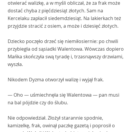
otwierać walizkę, a w myśli obliczał, że za frak może
dostać chyba z pięćdziesiąt złotych. Sam na
Kercelaku zapłacił siedemdziesiąt. Na lakierkach też
przyjdzie stracić z osiem, a może i dziesięć złotych.
Dziecko poczęło drzeć się niemiłosiernie: po chwili
przybiegła od sąsiadki Walentowa. Wówczas dopiero
Mańka skończyła swą tyradę i, trzasnąwszy drzwiami,
wyszła.
Nikodem Dyzma otworzył walizę i wyjął frak.
— Oho — uśmiechnęła się Walentowa — pan musi
na bal pójdzie czy do ślubu.
Nie odpowiedział. Złożył starannie spodnie,
kamizelkę, frak, owinął paczkę gazetą i poprosił o