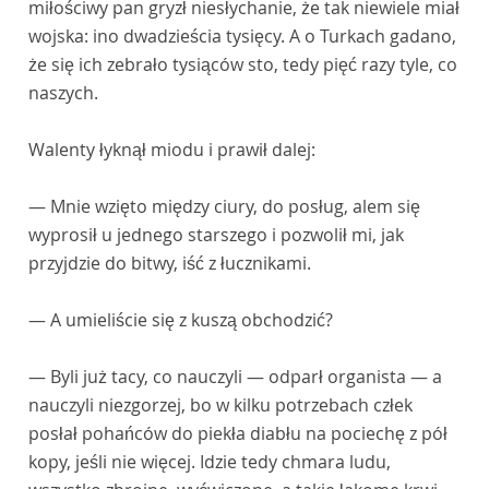
miłościwy pan gryzł niesłychanie, że tak niewiele miał
wojska: ino dwadzieścia tysięcy. A o Turkach gadano,
że się ich zebrało tysiąców sto, tedy pięć razy tyle, co
naszych.
Walenty łyknął miodu i prawił dalej:
— Mnie wzięto między ciury, do posług, alem się
wyprosił u jednego starszego i pozwolił mi, jak
przyjdzie do bitwy, iść z łucznikami.
— A umieliście się z kuszą obchodzić?
— Byli już tacy, co nauczyli — odparł organista — a
nauczyli niezgorzej, bo w kilku potrzebach człek
posłał pohańców do piekła diabłu na pociechę z pół
kopy, jeśli nie więcej. Idzie tedy chmara ludu,