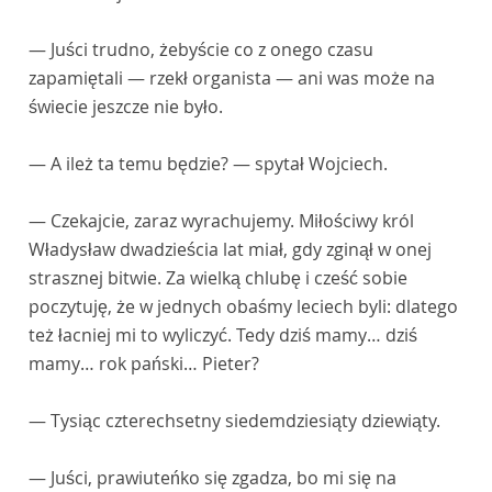
— Juści trudno, żebyście co z onego czasu
zapamiętali — rzekł organista — ani was może na
świecie jeszcze nie było.
— A ileż ta temu będzie? — spytał Wojciech.
— Czekajcie, zaraz wyrachujemy. Miłościwy król
Władysław dwadzieścia lat miał, gdy zginął w onej
strasznej bitwie. Za wielką chlubę i cześć sobie
poczytuję, że w jednych obaśmy leciech byli: dlatego
też łacniej mi to wyliczyć. Tedy dziś mamy… dziś
mamy… rok pański… Pieter?
— Tysiąc czterechsetny siedemdziesiąty dziewiąty.
— Juści, prawiuteńko się zgadza, bo mi się na