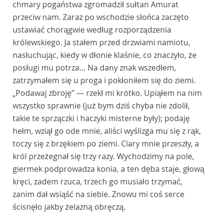
chmary pogaństwa zgromadził sułtan Amurat
przeciw nam. Zaraz po wschodzie słońca zaczęto
ustawiać chorągwie według rozporządzenia
królewskiego. Ja stałem przed drzwiami namiotu,
nasłuchując, kiedy w dłonie klaśnie, co znaczyło, że
posługi mu potrza… Na dany znak wszedłem,
zatrzymałem się u proga i pokłoniłem się do ziemi.
„Podawaj zbroję” — rzekł mi krótko. Upiąłem na nim
wszystko sprawnie (już bym dziś chyba nie zdolił,
takie te sprzączki i haczyki misterne były); podaję
hełm, wziął go ode mnie, aliści wyślizga mu się z rąk,
toczy się z brzękiem po ziemi. Ciary mnie przeszły, a
król przeżegnał się trzy razy. Wychodzimy na pole,
giermek podprowadza konia, a ten dęba staje, głową
kręci, zadem rzuca, trzech go musiało trzymać,
zanim dał wsiąść na siebie. Znowu mi coś serce
ścisnęło jakby żelazną obręczą.