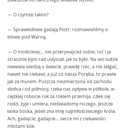
— O czymże takim?
— Sprawiedliwie gadają Piotr; rozmawialiśmy o
bitwie pod Warną.
— O moiściewy… nie przerywajcież sobie; toć i ja
strasznie bym rad usłyszał, jak to było. Na wsi ludzie
niewiela wiedzą o świecie, prawdę rzec, a nie zełgać,
nawet nie ciekawi; a już co nasza Poręba, to prawie
jak za murem. Puszcza niezmierzona od zachodu
słońca i od północy, rzeka nas opływa w półkole, w
ciężkiej robocie rok za rokiem przemija, człek się
rodzi, żyje i umiera, nieświadomy niczego. Jeszcze
łaska boska, jeżeli zna imię najmiłościwszego króla.
Ach, gadajcie, gadajcie… serce mi z ciekawości
młotami bije.