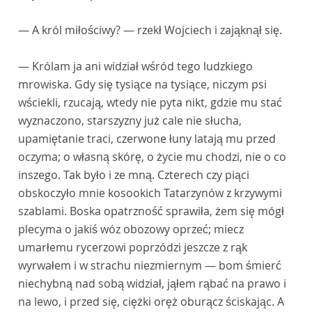
— A król miłościwy? — rzekł Wojciech i zająknął się.
— Królam ja ani widział wśród tego ludzkiego
mrowiska. Gdy się tysiące na tysiące, niczym psi
wściekli, rzucają, wtedy nie pyta nikt, gdzie mu stać
wyznaczono, starszyzny już cale nie słucha,
upamiętanie traci, czerwone łuny latają mu przed
oczyma; o własną skórę, o życie mu chodzi, nie o co
inszego. Tak było i ze mną. Czterech czy piąci
obskoczyło mnie kosookich Tatarzynów z krzywymi
szablami. Boska opatrzność sprawiła, żem się mógł
plecyma o jakiś wóz obozowy oprzeć; miecz
umarłemu rycerzowi poprzódzi jeszcze z rąk
wyrwałem i w strachu niezmiernym — bom śmierć
niechybną nad sobą widział, jąłem rąbać na prawo i
na lewo, i przed się, ciężki oręż oburącz ściskając. A