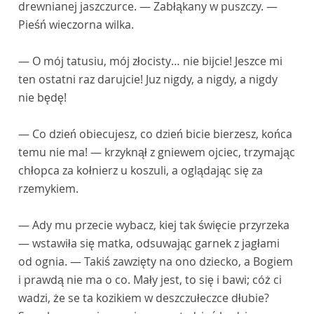
drewnianej jaszczurce. — Zabłąkany w puszczy. —
Pieśń wieczorna wilka.
— O mój tatusiu, mój złocisty… nie bijcie! Jeszce mi
ten ostatni raz darujcie! Juz nigdy, a nigdy, a nigdy
nie będę!
— Co dzień obiecujesz, co dzień bicie bierzesz, końca
temu nie ma! — krzyknął z gniewem ojciec, trzymając
chłopca za kołnierz u koszuli, a oglądając się za
rzemykiem.
— Ady mu przecie wybacz, kiej tak święcie przyrzeka
— wstawiła się matka, odsuwając garnek z jagłami
od ognia. — Takiś zawzięty na ono dziecko, a Bogiem
i prawdą nie ma o co. Mały jest, to się i bawi; cóż ci
wadzi, że se ta kozikiem w deszczułeczce dłubie?