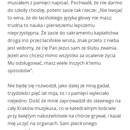
musiałem z pamięci napisać. Pochwalił, że nie darmo
do szkoły chodzę, potem zasie tak rzecze: „Nie twojać
to wina, że do łacińskiego języka głowy nie masz;
trudna to nauka i pierwszemu lepszemu
nieprzystępna. Że zasie do sakramentu kapłaństwa
droga ino przez łacińskie wrota, znak przeto z nieba
jest widomy, że cię Pan Jezus sam ze ślubu zwalnia.
Jeżeli ano chcesz mimo wszystko za ocalenie życia
Mu odsługować, masz wiele inszych k'temu
sposobów”.
Nie będę się rozwodził, jako dalej ze mną gadał,
trzydzieści pięć lat mija, to i z pamięci wyleciało
niejedno. Dość że mnie zaprowadził do sławnego na
cały Kraków muzykusa, co w katedralnym kościele
przy świętym nabożeństwie na chórze grywał, i kazał
mię uczyć na organach. Sam płacił onego