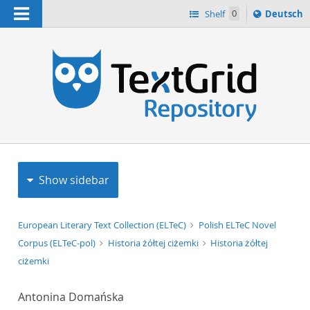
Navigation
Sprache
Shelf
0
Deutsch
ï¿½ndern
h
nach
Show sidebar
European Literary Text Collection (ELTeC)
Polish ELTeC Novel
Corpus (ELTeC-pol)
Historia żółtej ciżemki
Historia żółtej
ciżemki
Antonina Domańska