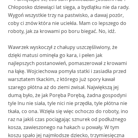
Chłoposko dziewiąci lat sięga, a bydlątku nie da rady.
Wygoń wszystkie trzy na pastwisko, a dawaj pozór,
coby ci znów która nie uciekła. Mam co lepszego do
roboty, jak za krowami po boru biegać. No, idź.
Wawrzek wyskoczył z chałupy uszczęśliwiony, że
dzięki matusi ominęła go kara, i pełen jak
najlepszych postanowień, pomaszerował z krowami
na łąkę. Wojciechowa pomyła statki i zasiadła przed
warsztatem tkackim, z którego już spory kawał
szarego płótna aż do ziemi zwisał. Największą jej
dumą było, że jak Poręba Porębą, żadna gospodyni
tyle lnu nie siała, tyle nici nie przędła, tyle płótna nie
tkała, co ona. Wzięła się więc ochoczo do roboty, ino
raz na jakiś czas pociągając sznurek od podłużnego
kosza, zawieszonego na hakach u powały. W tym
koszu spało jej najmłodsze dziecko, trzymiesięczna