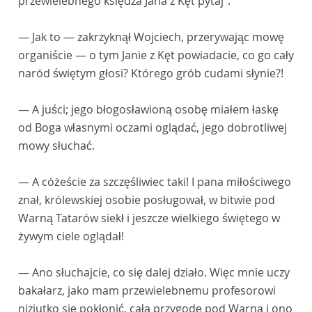
przewielebnego księdza Jana z Kęt pytaj”.
— Jak to — zakrzyknął Wojciech, przerywając mowę
organiście — o tym Janie z Kęt powiadacie, co go cały
naród świętym głosi? Którego grób cudami słynie?!
— A juści; jego błogosławioną osobę miałem łaskę
od Boga własnymi oczami oglądać, jego dobrotliwej
mowy słuchać.
— A cóżeście za szczęśliwiec taki! I pana miłościwego
znał, królewskiej osobie posługował, w bitwie pod
Warną Tatarów siekł i jeszcze wielkiego świętego w
żywym ciele oglądał!
— Ano słuchajcie, co się dalej działo. Więc mnie uczy
bakałarz, jako mam przewielebnemu profesorowi
niziutko się pokłonić, całą przygodę pod Warną i ono