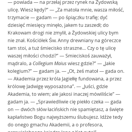
— powiada — na przełaj przez rynek na Żydowską
ulicę. Wiesz kędy?” — „Za matoła mnie, wasza miłość,
trzymacie — gadam — po śpiączku trafię; dyć
dziesięć miesięcy minęło, jakem tu zaszedł; do
Krakowam drogi nie zmylił, a Żydowskiej ulicy bym
nie znał. Kościółek Św. Anny drewniany na góreczce
tam stoi, a tuż śmiecisko straszne… Czy o tę ulicę
waszej miłości chodzi?” — Smieciskoś zauważył,
mądralo, a
Collegium Maius
wiesz gdzie?” — „Jakie
kolegium?” — gadam ja. — „Ot, żeś matoł — gada on.
— Akademia przez króla Jagiełłę fundowana, a przez
królowę Jadwigę wyposażona”. — „Juści, gdzie
Akademia, to wiem; ale jakosi inaczej mówiliście” —
gadam ja. — „Sprawiedliwie cię piekło czeka — gada
on — dwóch słów łacińskich nie spamiętasz, a święte
kapłaństwo Bogu najwyższemu ślubujesz. Idźże tedy
do onego gmachu Akademii, a o profesora,