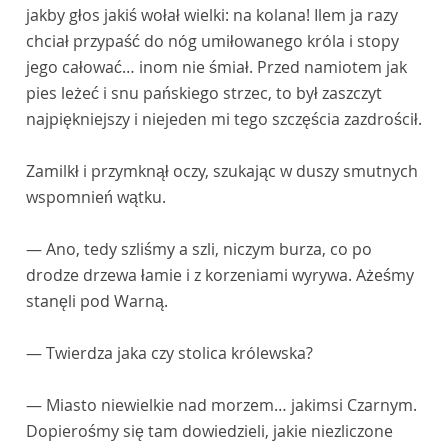
jakby głos jakiś wołał wielki: na kolana! Ilem ja razy
chciał przypaść do nóg umiłowanego króla i stopy
jego całować… inom nie śmiał. Przed namiotem jak
pies leżeć i snu pańskiego strzec, to był zaszczyt
najpiękniejszy i niejeden mi tego szczęścia zazdrościł.
Zamilkł i przymknął oczy, szukając w duszy smutnych
wspomnień wątku.
— Ano, tedy szliśmy a szli, niczym burza, co po
drodze drzewa łamie i z korzeniami wyrywa. Ażeśmy
stanęli pod Warną.
— Twierdza jaka czy stolica królewska?
— Miasto niewielkie nad morzem… jakimsi Czarnym.
Dopierośmy się tam dowiedzieli, jakie niezliczone