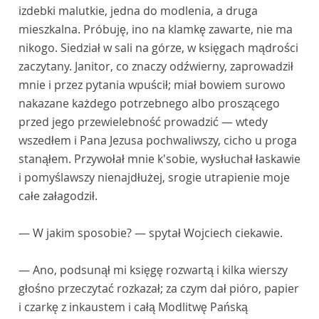
izdebki malutkie, jedna do modlenia, a druga
mieszkalna. Próbuję, ino na klamkę zawarte, nie ma
nikogo. Siedział w sali na górze, w księgach mądrości
zaczytany. Janitor, co znaczy odźwierny, zaprowadził
mnie i przez pytania wpuścił; miał bowiem surowo
nakazane każdego potrzebnego albo proszącego
przed jego przewielebność prowadzić — wtedy
wszedłem i Pana Jezusa pochwaliwszy, cicho u proga
stanąłem. Przywołał mnie k'sobie, wysłuchał łaskawie
i pomyślawszy nienajdłużej, srogie utrapienie moje
całe załagodził.
— W jakim sposobie? — spytał Wojciech ciekawie.
— Ano, podsunął mi księgę rozwartą i kilka wierszy
głośno przeczytać rozkazał; za czym dał pióro, papier
i czarkę z inkaustem i całą Modlitwę Pańską