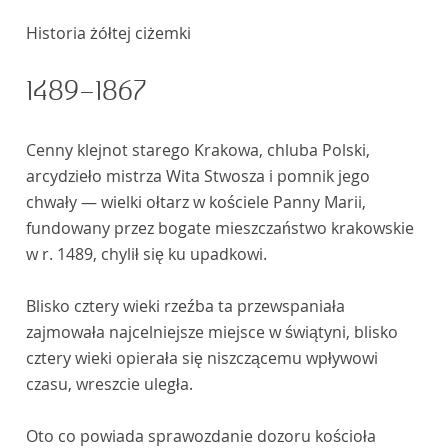
Historia żółtej ciżemki
1489–1867
Cenny klejnot starego Krakowa, chluba Polski,
arcydzieło mistrza Wita Stwosza i pomnik jego
chwały — wielki ołtarz w kościele Panny Marii,
fundowany przez bogate mieszczaństwo krakowskie
w r. 1489, chylił się ku upadkowi.
Blisko cztery wieki rzeźba ta przewspaniała
zajmowała najcelniejsze miejsce w świątyni, blisko
cztery wieki opierała się niszczącemu wpływowi
czasu, wreszcie uległa.
Oto co powiada sprawozdanie dozoru kościoła