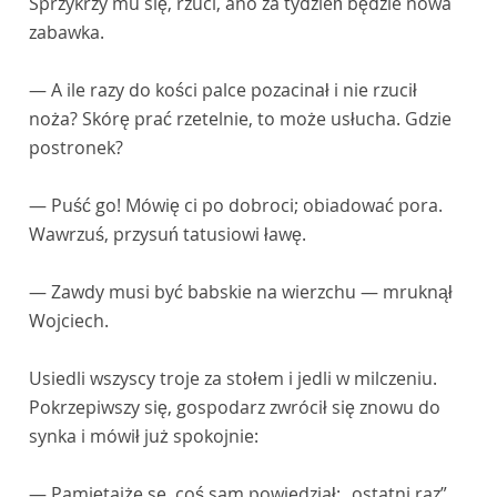
Sprzykrzy mu się, rzuci, ano za tydzień będzie nowa
zabawka.
— A ile razy do kości palce pozacinał i nie rzucił
noża? Skórę prać rzetelnie, to może usłucha. Gdzie
postronek?
— Puść go! Mówię ci po dobroci; obiadować pora.
Wawrzuś, przysuń tatusiowi ławę.
— Zawdy musi być babskie na wierzchu — mruknął
Wojciech.
Usiedli wszyscy troje za stołem i jedli w milczeniu.
Pokrzepiwszy się, gospodarz zwrócił się znowu do
synka i mówił już spokojnie:
— Pamiętajże se, coś sam powiedział: „ostatni raz”.