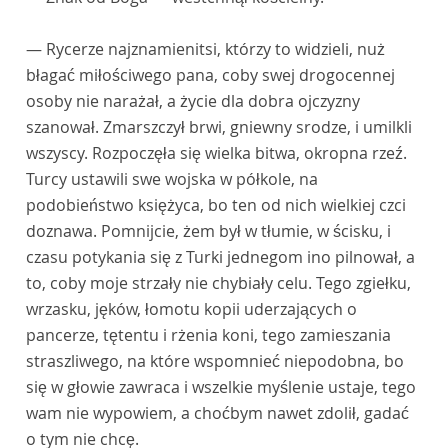
— Rycerze najznamienitsi, którzy to widzieli, nuż
błagać miłościwego pana, coby swej drogocennej
osoby nie narażał, a życie dla dobra ojczyzny
szanował. Zmarszczył brwi, gniewny srodze, i umilkli
wszyscy. Rozpoczęła się wielka bitwa, okropna rzeź.
Turcy ustawili swe wojska w półkole, na
podobieństwo księżyca, bo ten od nich wielkiej czci
doznawa. Pomnijcie, żem był w tłumie, w ścisku, i
czasu potykania się z Turki jednegom ino pilnował, a
to, coby moje strzały nie chybiały celu. Tego zgiełku,
wrzasku, jęków, łomotu kopii uderzających o
pancerze, tętentu i rżenia koni, tego zamieszania
straszliwego, na które wspomnieć niepodobna, bo
się w głowie zawraca i wszelkie myślenie ustaje, tego
wam nie wypowiem, a choćbym nawet zdolił, gadać
o tym nie chcę.