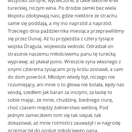
wszystko zbrojne, wyćwiczone, a takie łakome krwi
tureckiej, niczym wina. Po drodze zamki bez wiela
kłopotu zdobywają nasi, gdzie niektóre ze strachu
same się poddają, a my ino naprzód a naprzód.
Trzeciego dnia października miesiąca przeprawiliśmy
się przez Dunaj. Aż tu przyjeżdża z cztery tysiące
wojska Dragula, wojewoda wołoski. Odradzał on
strasznie naszemu miłościwemu panu tę turecką
wyprawę; aż płakał pono. Wreszcie syna własnego z
onymi czterema tysiącami przy królu zostawił, a sam
do dom powrócił. Młodym wtedy był, niczego nie
rozumiejący, ani mnie o to głowa nie bolała, kędy nas
wiodą, szedłem jak baran za inszymi, za łaskę to
sobie mając, że mnie, chudzinę, biednego ciurę,
choć czasem między żołnierstwo wetkną. Pod
jednym zameczkiem tom się tak siepał, tak
dokazował, aż mnie rotmistrz zauważył i w nagrodę
przeznaczył do posług miłościwego pana.