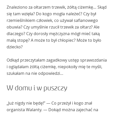
Znaleziono za ołtarzem trzewik, żółtą ciżemkę… Skąd
się tam wzięła? Do kogo mogła należeć? Czy był
rzemieślnikiem człowiek, co używał safianowego
obuwia? Czy umyślnie rzucił trzewik za ołtarz? Ale
dlaczego? Czy dorosły mężczyzna mógł mieć taką
małą stopę? A może to był chłopiec? Może to było
dziecko?
Odkąd przeczytałam zagadkowy ustęp sprawozdania
i oglądałam żółtą ciżemkę, niepokoiły mię te myśli,
szukałam na nie odpowiedzi…
W domu i w puszczy
„Już nigdy nie będę!” — Co przeżył i kogo znał
organista Walanty. — Dokąd można zajechać na