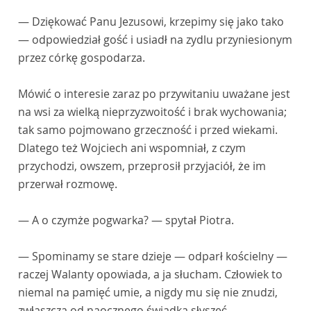
— Dziękować Panu Jezusowi, krzepimy się jako tako
— odpowiedział gość i usiadł na zydlu przyniesionym
przez córkę gospodarza.
Mówić o interesie zaraz po przywitaniu uważane jest
na wsi za wielką nieprzyzwoitość i brak wychowania;
tak samo pojmowano grzeczność i przed wiekami.
Dlatego też Wojciech ani wspomniał, z czym
przychodzi, owszem, przeprosił przyjaciół, że im
przerwał rozmowę.
— A o czymże pogwarka? — spytał Piotra.
— Spominamy se stare dzieje — odparł kościelny —
raczej Walanty opowiada, a ja słucham. Człowiek to
niemal na pamięć umie, a nigdy mu się nie znudzi,
zwłaszcza od naocznego świadka słyszeć.