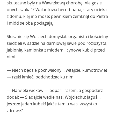
skuteczne były na Wawrzkową chorobę. Ale gdzie
onych szukać? Walantowa herod-baba, stary ucieka
z domu, kiej ino może; pewnikiem zemknął do Pietra
i miód se oba pociągają.
Słusznie się Wojciech domyślał: organista i kościelny
siedzieli w sadzie na darniowej ławie pod rozłożystą
jabłonią, kamionka z miodem i cynowe kubki przed
nimi.
— Niech będzie pochwalony… witajcie, kumotrowie!
— rzekł kmieć, podchodząc ku nim.
— Na wieki wieków — odparli razem, a gospodarz
dodał: — Siadajcie wedle nas, Wojciechu; Jaguś…
jeszcze jeden kubek! Jakże tam u was, wszystko
zdrowe?