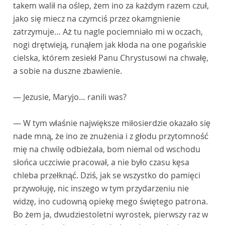
takem walił na oślep, żem ino za każdym razem czuł,
jako się miecz na czymciś przez okamgnienie
zatrzymuje… Aż tu nagle pociemniało mi w oczach,
nogi drętwieją, runąłem jak kłoda na one pogańskie
cielska, którem zesiekł Panu Chrystusowi na chwałę,
a sobie na duszne zbawienie.
— Jezusie, Maryjo… ranili was?
— W tym właśnie największe miłosierdzie okazało się
nade mną, że ino ze znużenia i z głodu przytomność
mię na chwilę odbieżała, bom niemal od wschodu
słońca uczciwie pracował, a nie było czasu kęsa
chleba przełknąć. Dziś, jak se wszystko do pamięci
przywołuję, nic inszego w tym przydarzeniu nie
widzę, ino cudowną opiekę mego świętego patrona.
Bo żem ja, dwudziestoletni wyrostek, pierwszy raz w