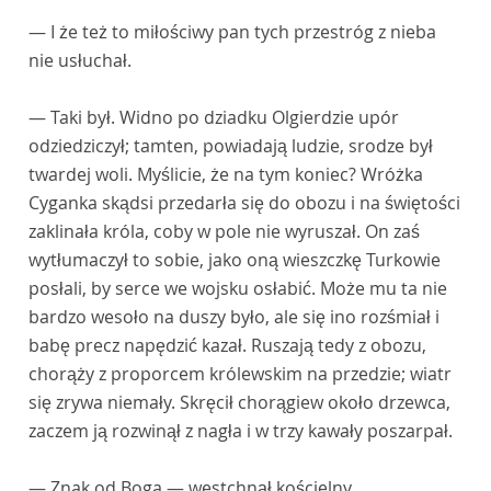
— I że też to miłościwy pan tych przestróg z nieba
nie usłuchał.
— Taki był. Widno po dziadku Olgierdzie upór
odziedziczył; tamten, powiadają ludzie, srodze był
twardej woli. Myślicie, że na tym koniec? Wróżka
Cyganka skądsi przedarła się do obozu i na świętości
zaklinała króla, coby w pole nie wyruszał. On zaś
wytłumaczył to sobie, jako oną wieszczkę Turkowie
posłali, by serce we wojsku osłabić. Może mu ta nie
bardzo wesoło na duszy było, ale się ino rozśmiał i
babę precz napędzić kazał. Ruszają tedy z obozu,
chorąży z proporcem królewskim na przedzie; wiatr
się zrywa niemały. Skręcił chorągiew około drzewca,
zaczem ją rozwinął z nagła i w trzy kawały poszarpał.
— Znak od Boga — westchnął kościelny.