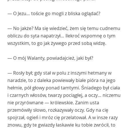
— O Jezu… toście go mogli z bliska oglądać?
— No jakże? Ma się wiedzieć, żem się temu cudnemu
obliczu do syta napatrzył… Ilekroć wspomnę o tym
wszystkim, to go jak żywego przed sobą widzę.
— O mój Walanty, powiadajcież, jaki był?
— Rosły był; gdy stał w polu z inszymi hetmany w
naradzie, to z daleka powiewały białe pióra na jego
hełmie, pół głowy ponad tamtymi. Śniadego był ciała
i czarnych włosów, twarzy pociągłej, a oczy… niczemu
nie przyrównane — królewskie. Zanim usta
przemówiły słowo, rozkazywały oczy. Gdy na cię
spojrzał, ogień i mróz cię przelatował. A w insze razy
znowu, gdy te gwiazdy łaskawie ku tobie zwrócił, to