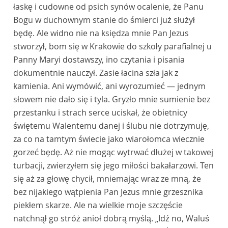
łaskę i cudowne od psich synów ocalenie, że Panu
Bogu w duchownym stanie do śmierci już służył
będę. Ale widno nie na księdza mnie Pan Jezus
stworzył, bom się w Krakowie do szkoły parafialnej u
Panny Maryi dostawszy, ino czytania i pisania
dokumentnie nauczył. Zasie łacina szła jak z
kamienia. Ani wymówić, ani wyrozumieć — jednym
słowem nie dało się i tyla. Gryzło mnie sumienie bez
przestanku i strach serce uciskał, że obietnicy
świętemu Walentemu danej i ślubu nie dotrzymuję,
za co na tamtym świecie jako wiarołomca wiecznie
gorzeć będę. Aż nie mogąc wytrwać dłużej w takowej
turbacji, zwierzyłem się jego miłości bakałarzowi. Ten
się aż za głowę chycił, mniemając wraz ze mną, że
bez nijakiego wątpienia Pan Jezus mnie grzesznika
piekłem skarze. Ale na wielkie moje szczęście
natchnął go stróż anioł dobrą myślą. „Idź no, Waluś