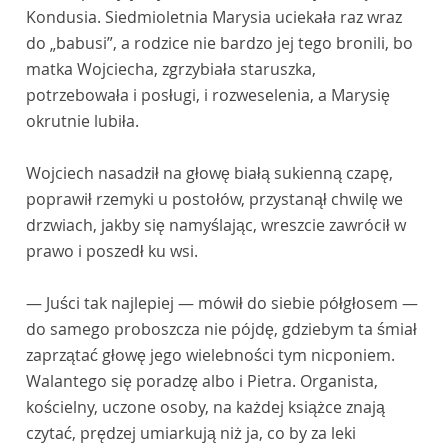
Kondusia. Siedmioletnia Marysia uciekała raz wraz
do „babusi”, a rodzice nie bardzo jej tego bronili, bo
matka Wojciecha, zgrzybiała staruszka,
potrzebowała i posługi, i rozweselenia, a Marysię
okrutnie lubiła.
Wojciech nasadził na głowę białą sukienną czapę,
poprawił rzemyki u postołów, przystanął chwilę we
drzwiach, jakby się namyślając, wreszcie zawrócił w
prawo i poszedł ku wsi.
— Juści tak najlepiej — mówił do siebie półgłosem —
do samego proboszcza nie pójdę, gdziebym ta śmiał
zaprzątać głowę jego wielebności tym nicponiem.
Walantego się poradzę albo i Pietra. Organista,
kościelny, uczone osoby, na każdej książce znają
czytać, prędzej umiarkują niż ja, co by za leki