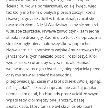
ścieląc. Turkowie pomiarkowali, co się święci, więc
też który ino hełm o białych piórach zoczył i konia
cisawego, gdy nie zdolił w bok umknąć, rzucał się
twarzą do ziemi. A król Władysław, jakby się śmierci
w służbę zaprzedał, krwawe żniwo czynił, sam jedną
strzałą nie draśnięty. Żadne ufce tureckie oprzeć mu
się nie mogły, pierzchało wszystko w popłochu.
Najwaleczniejsi spomiędzy wojska Amuratowego byli
janczarowie, tych należało pobić i rozproszyć. Król
wydał rozkaz rotom, by szły za nim, ale Huniad
wojewoda za ręce go chytał, siłę nieprzyjaciela przed
oczy mu stawiał, śmierć niezawodną
przepowiadając. Zasię mu król odrzekł: „Wolej zginąć,
niż się cofać”. I skoczył naprzód, nie zważając, jako
niemal sam ostał, bo Huniady precz uciekł ze swymi.
Wpadł tedy król między one janczary, baszę
azjatyckiego, który tam się był skrył, usiekł i parł