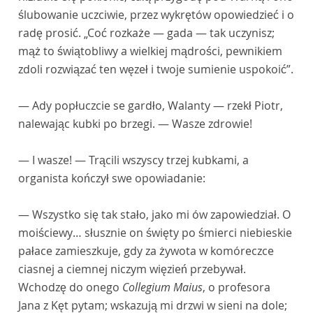
ślubowanie uczciwie, przez wykrętów opowiedzieć i o
radę prosić. „Coć rozkaże — gada — tak uczynisz;
mąż to świątobliwy a wielkiej mądrości, pewnikiem
zdoli rozwiązać ten węzeł i twoje sumienie uspokoić”.
— Ady popłuczcie se gardło, Walanty — rzekł Piotr,
nalewając kubki po brzegi. — Wasze zdrowie!
— I wasze! — Trącili wszyscy trzej kubkami, a
organista kończył swe opowiadanie:
— Wszystko się tak stało, jako mi ów zapowiedział. O
moiściewy… słusznie on święty po śmierci niebieskie
pałace zamieszkuje, gdy za żywota w komóreczce
ciasnej a ciemnej niczym więzień przebywał.
Wchodzę do onego
Collegium Maius
, o profesora
Jana z Kęt pytam; wskazują mi drzwi w sieni na dole;