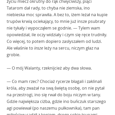
życiu miecz okrutny do rąk chwyciwszy, piąci
Tatarom dał rady, to chyba nie ziemska, ino
niebieska moc sprawiła. A bez to, iżem leżał na kupie
trupów krwią ociekający, to mnie już insze psubraty
nie tykały i wypocząłem se godnie. — Tylem wam
opowiedział, ile oczy widziały i czym się ręce trudniły.
Co więcej, to potem dopiero zasłyszałem od ludzi.
Ale właśnie to
insze
leży na sercu, niczym głaz na
grobie.
— O mój Walanty, rzeknijcież aby dwa słowa.
— Co mam rzec? Chociaż rycerze błagali i zaklinali
króla, aby zważał na swą świętą osobę, on nie pytał
na przestrogi, ino się rwał do boju niczym w tany.
Gdzie największa ciżba, gdzie ino buńczuk starszego
agi powiewał (po naszemu pułkownika), tam pan
miłościwy sadził z koniem, drogę sobie trupami