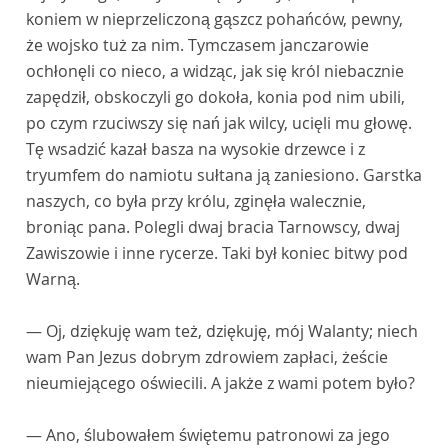
koniem w nieprzeliczoną gąszcz pohańców, pewny,
że wojsko tuż za nim. Tymczasem janczarowie
ochłonęli co nieco, a widząc, jak się król niebacznie
zapędził, obskoczyli go dokoła, konia pod nim ubili,
po czym rzuciwszy się nań jak wilcy, ucięli mu głowę.
Tę wsadzić kazał basza na wysokie drzewce i z
tryumfem do namiotu sułtana ją zaniesiono. Garstka
naszych, co była przy królu, zginęła walecznie,
broniąc pana. Polegli dwaj bracia Tarnowscy, dwaj
Zawiszowie i inne rycerze. Taki był koniec bitwy pod
Warną.
— Oj, dziękuję wam też, dziękuję, mój Walanty; niech
wam Pan Jezus dobrym zdrowiem zapłaci, żeście
nieumiejącego oświecili. A jakże z wami potem było?
— Ano, ślubowałem świętemu patronowi za jego