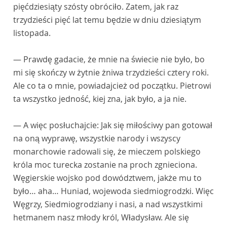
pięćdziesiąty szósty obróciło. Zatem, jak raz
trzydzieści pięć lat temu będzie w dniu dziesiątym
listopada.
— Prawdę gadacie, że mnie na świecie nie było, bo
mi się skończy w żytnie żniwa trzydzieści cztery roki.
Ale co ta o mnie, powiadajcież od początku. Pietrowi
ta wszystko jedność, kiej zna, jak było, a ja nie.
— A więc posłuchajcie: Jak się miłościwy pan gotował
na oną wyprawę, wszystkie narody i wszyscy
monarchowie radowali się, że mieczem polskiego
króla moc turecka zostanie na proch zgnieciona.
Węgierskie wojsko pod dowództwem, jakże mu to
było… aha… Huniad, wojewoda siedmiogrodzki. Więc
Węgrzy, Siedmiogrodziany i nasi, a nad wszystkimi
hetmanem nasz młody król, Władysław. Ale się