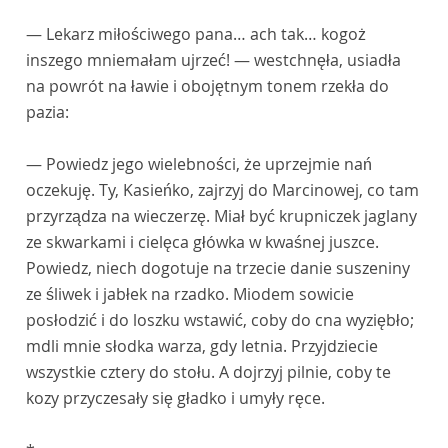
— Lekarz miłościwego pana… ach tak… kogoż
inszego mniemałam ujrzeć! — westchnęła, usiadła
na powrót na ławie i obojętnym tonem rzekła do
pazia:
— Powiedz jego wielebności, że uprzejmie nań
oczekuję. Ty, Kasieńko, zajrzyj do Marcinowej, co tam
przyrządza na wieczerzę. Miał być krupniczek jaglany
ze skwarkami i cielęca główka w kwaśnej juszce.
Powiedz, niech dogotuje na trzecie danie suszeniny
ze śliwek i jabłek na rzadko. Miodem sowicie
posłodzić i do loszku wstawić, coby do cna wyziębło;
mdli mnie słodka warza, gdy letnia. Przyjdziecie
wszystkie cztery do stołu. A dojrzyj pilnie, coby te
kozy przyczesały się gładko i umyły ręce.