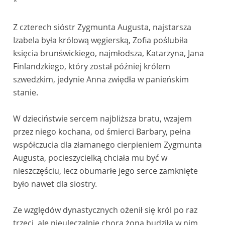
*
Z czterech sióstr Zygmunta Augusta, najstarsza
Izabela była królową węgierską, Zofia poślubiła
księcia brunświckiego, najmłodsza, Katarzyna, Jana
Finlandzkiego, który został później królem
szwedzkim, jedynie Anna zwiędła w panieńskim
stanie.
W dzieciństwie sercem najbliższa bratu, wzajem
przez niego kochana, od śmierci Barbary, pełna
współczucia dla złamanego cierpieniem Zygmunta
Augusta, pocieszycielką chciała mu być w
nieszczęściu, lecz obumarłe jego serce zamknięte
było nawet dla siostry.
Ze względów dynastycznych ożenił się król po raz
trzeci, ale nieuleczalnie chora żona budziła w nim