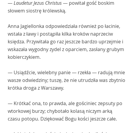
—
Laudetur Jezus Christus
— powitał gość boskim
słowem siostrę królewską.
Anna Jagiellonka odpowiedziała również po łacinie,
wstała z ławy i postąpiła kilka kroków naprzeciw
księdza. Przywitała go raz jeszcze bardzo uprzejmie i
wskazała wygodny zydel z oparciem, zasłany grubym
kobierczykiem.
— Usiądźcie, wielebny panie — rzekła — radują mnie
wasze odwiedziny; tuszę, że nie utrudziła was zbytnio
krótka droga z Warszawy.
— Krótkać ona, to prawda, ale gościniec zepsuty po
wtorkowej burzy; chybotało kolasą niczym arką
czasu potopu. Dziękować Bogu kości jeszcze całe.