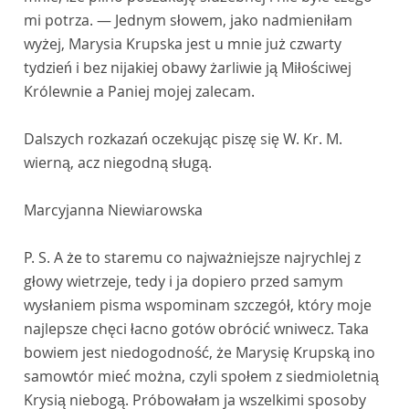
mi potrza. — Jednym słowem, jako nadmieniłam
wyżej, Marysia Krupska jest u mnie już czwarty
tydzień i bez nijakiej obawy żarliwie ją Miłościwej
Królewnie a Paniej mojej zalecam.
Dalszych rozkazań oczekując piszę się W. Kr. M.
wierną, acz niegodną sługą.
Marcyjanna Niewiarowska
P. S. A że to staremu co najważniejsze najrychlej z
głowy wietrzeje, tedy i ja dopiero przed samym
wysłaniem pisma wspominam szczegół, który moje
najlepsze chęci łacno gotów obrócić wniwecz. Taka
bowiem jest niedogodność, że Marysię Krupską ino
samowtór mieć można, czyli społem z siedmioletnią
Krysią niebogą. Próbowałam ja wszelkimi sposoby