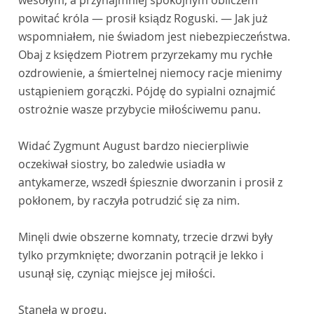
wesołym, a przynajmniej spokojnym obliczem
powitać króla — prosił ksiądz Roguski. — Jak już
wspomniałem, nie świadom jest niebezpieczeństwa.
Obaj z księdzem Piotrem przyrzekamy mu rychłe
ozdrowienie, a śmiertelnej niemocy racje mienimy
ustąpieniem gorączki. Pójdę do sypialni oznajmić
ostrożnie wasze przybycie miłościwemu panu.
Widać Zygmunt August bardzo niecierpliwie
oczekiwał siostry, bo zaledwie usiadła w
antykamerze, wszedł śpiesznie dworzanin i prosił z
pokłonem, by raczyła potrudzić się za nim.
Minęli dwie obszerne komnaty, trzecie drzwi były
tylko przymknięte; dworzanin potrącił je lekko i
usunął się, czyniąc miejsce jej miłości.
Stanęła w progu.