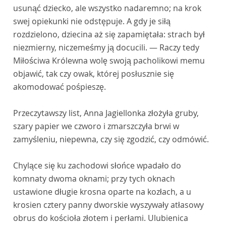
usunąć dziecko, ale wszystko nadaremno; na krok
swej opiekunki nie odstępuje. A gdy je siłą
rozdzielono, dziecina aż się zapamiętała: strach był
niezmierny, niczemeśmy ją docucili. — Raczy tedy
Miłościwa Królewna wolę swoją pacholikowi memu
objawić, tak czy owak, której posłusznie się
akomodować pośpieszę.
Przeczytawszy list, Anna Jagiellonka złożyła gruby,
szary papier we czworo i zmarszczyła brwi w
zamyśleniu, niepewna, czy się zgodzić, czy odmówić.
Chylące się ku zachodowi słońce wpadało do
komnaty dwoma oknami; przy tych oknach
ustawione długie krosna oparte na kozłach, a u
krosien cztery panny dworskie wyszywały atłasowy
obrus do kościoła złotem i perłami. Ulubienica