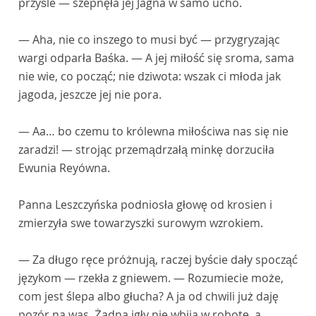
przyśle — szepnęła jej Jagna w samo ucho.
— Aha, nie co inszego to musi być — przygryzając
wargi odparła Baśka. — A jej miłość się sroma, sama
nie wie, co począć; nie dziwota: wszak ci młoda jak
jagoda, jeszcze jej nie pora.
— Aa… bo czemu to królewna miłościwa nas się nie
zaradzi! — strojąc przemądrzałą minkę dorzuciła
Ewunia Reyówna.
Panna Leszczyńska podniosła głowę od krosien i
zmierzyła swe towarzyszki surowym wzrokiem.
— Za długo ręce próżnują, raczej byście dały spocząć
językom — rzekła z gniewem. — Rozumiecie może,
com jest ślepa albo głucha? A ja od chwili już daję
pozór na was. Żadna igły nie wbija w robotę, a