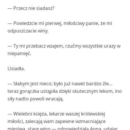
— Przecz nie siadasz?
— Powiedzcie mi pierwej, miłościwy panie, że mi
odpuszczacie winy.
— Ty mi przebacz wzajem, rzućmy wszystkie urazy w
niepamięć.
Usiadła.
— Słabym jest nieco; było już nawet bardzo źle…
teraz gorączka ustąpiła dzięki skutecznym lekom, ino
siły nadto powoli wracają.
— Wielebni księża, lekarze waszej królewskiej
miłości, zalecają wam zapewne wzmacniające
mięsiwa, stare wino — odpowiedziała Anna, udając,