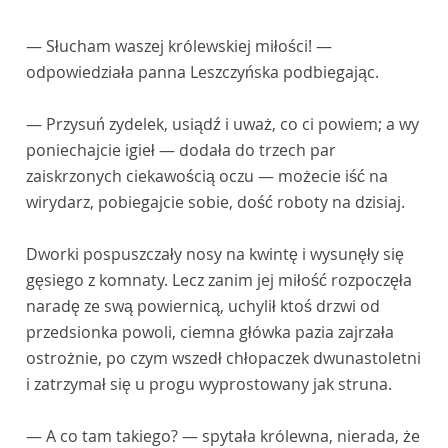
— Słucham waszej królewskiej miłości! —
odpowiedziała panna Leszczyńska podbiegając.
— Przysuń zydelek, usiądź i uważ, co ci powiem; a wy
poniechajcie igieł — dodała do trzech par
zaiskrzonych ciekawością oczu — możecie iść na
wirydarz, pobiegajcie sobie, dość roboty na dzisiaj.
Dworki pospuszczały nosy na kwintę i wysunęły się
gęsiego z komnaty. Lecz zanim jej miłość rozpoczęła
naradę ze swą powiernicą, uchylił ktoś drzwi od
przedsionka powoli, ciemna główka pazia zajrzała
ostrożnie, po czym wszedł chłopaczek dwunastoletni
i zatrzymał się u progu wyprostowany jak struna.
— A co tam takiego? — spytała królewna, nierada, że