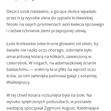
Deszcz ustał niedawno, a gorące słońce wpadało
przez trzy wysokie okna do sypialni królewskiej.
Niosło na swych promieniach woń kwiecia lipcowego
i rzeźwe tchnienie ziemi przepojonej ulewą.
Łoże królewskie odwrócone głowami od okien, by
światło nie raziło oczu chorego, osłonięte było
amarantową kotarą na kółkach, zawieszoną w
czworobok. W nogach, na adamaszkowej ścianie
baldachimu — srebrny krucyfiks na wprost oczu
króla, za nim zatknięta palmowa gałąź z ostatniej
Wielkiejnocy.
W tej chwili kotara rozsunięta była na boki. Na
wysoko spiętrzonych poduszkach, w postawie
siedzącej spoczywał Zygmunt August. Rzedniejące