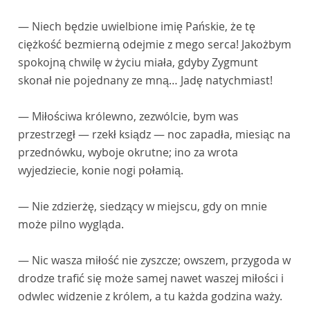
— Niech będzie uwielbione imię Pańskie, że tę
ciężkość bezmierną odejmie z mego serca! Jakożbym
spokojną chwilę w życiu miała, gdyby Zygmunt
skonał nie pojednany ze mną… Jadę natychmiast!
— Miłościwa królewno, zezwólcie, bym was
przestrzegł — rzekł ksiądz — noc zapadła, miesiąc na
przednówku, wyboje okrutne; ino za wrota
wyjedziecie, konie nogi połamią.
— Nie zdzierżę, siedzący w miejscu, gdy on mnie
może pilno wygląda.
— Nic wasza miłość nie zyszcze; owszem, przygoda w
drodze trafić się może samej nawet waszej miłości i
odwlec widzenie z królem, a tu każda godzina waży.