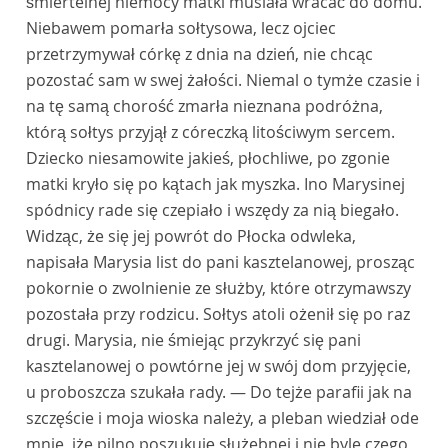
śmiertelnej niemocy matki musiała wracać do domu.
Niebawem pomarła sołtysowa, lecz ojciec
przetrzymywał córkę z dnia na dzień, nie chcąc
pozostać sam w swej żałości. Niemal o tymże czasie i
na tę samą chorość zmarła nieznana podróżna,
którą sołtys przyjął z córeczką litościwym sercem.
Dziecko niesamowite jakieś, płochliwe, po zgonie
matki kryło się po kątach jak myszka. Ino Marysinej
spódnicy rade się czepiało i wszędy za nią biegało.
Widząc, że się jej powrót do Płocka odwleka,
napisała Marysia list do pani kasztelanowej, prosząc
pokornie o zwolnienie ze służby, które otrzymawszy
pozostała przy rodzicu. Sołtys atoli ożenił się po raz
drugi. Marysia, nie śmiejąc przykrzyć się pani
kasztelanowej o powtórne jej w swój dom przyjęcie,
u proboszcza szukała rady. — Do tejże parafii jak na
szczęście i moja wioska należy, a pleban wiedział ode
mnie, iże pilno poszukuję służebnej i nie byle czego