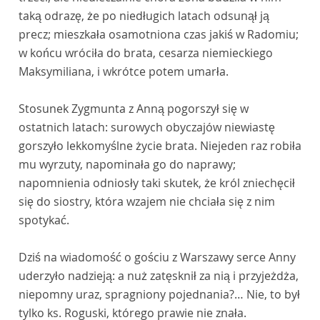
taką odrazę, że po niedługich latach odsunął ją
precz; mieszkała osamotniona czas jakiś w Radomiu;
w końcu wróciła do brata, cesarza niemieckiego
Maksymiliana, i wkrótce potem umarła.
Stosunek Zygmunta z Anną pogorszył się w
ostatnich latach: surowych obyczajów niewiastę
gorszyło lekkomyślne życie brata. Niejeden raz robiła
mu wyrzuty, napominała go do naprawy;
napomnienia odniosły taki skutek, że król zniechęcił
się do siostry, która wzajem nie chciała się z nim
spotykać.
Dziś na wiadomość o gościu z Warszawy serce Anny
uderzyło nadzieją: a nuż zatęsknił za nią i przyjeżdża,
niepomny uraz, spragniony pojednania?… Nie, to był
tylko ks. Roguski, którego prawie nie znała.