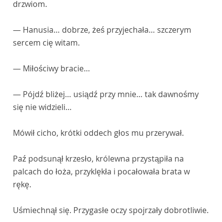
drzwiom.
— Hanusia… dobrze, żeś przyjechała… szczerym
sercem cię witam.
— Miłościwy bracie…
— Pójdź bliżej… usiądź przy mnie… tak dawnośmy
się nie widzieli…
Mówił cicho, krótki oddech głos mu przerywał.
Paź podsunął krzesło, królewna przystąpiła na
palcach do łoża, przyklękła i pocałowała brata w
rękę.
Uśmiechnął się. Przygasłe oczy spojrzały dobrotliwie.