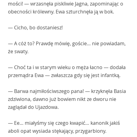
mości! — wrzasnęła piskliwie Jagna, zapominając o
obecności królewny. Ewa szturchnęła ją w bok.
— Cicho, bo dostaniesz!
— A cóż to? Prawdę mówię, goście… nie powiadam,
że swaty.
— Choć ta i w starym wieku o męża łacno — dodała
przemądra Ewa — zwłaszcza gdy się jest infantką.
— Barwa najmiłościwszego pana! — krzyknęła Basia
zdziwiona, dawno już bowiem nikt ze dworu nie
zaglądał do Ujazdowa.
— Ee… miałyśmy się czego kwapić… kanonik jakiś
aboli opat wysiada stękający, przygarbiony.