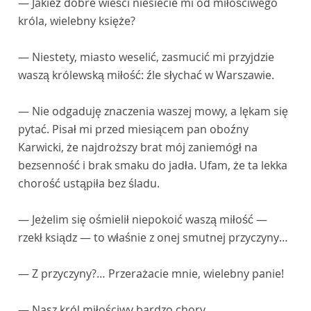
— Jakież dobre wieści niesiecie mi od miłościwego
króla, wielebny księże?
— Niestety, miasto weselić, zasmucić mi przyjdzie
waszą królewską miłość: źle słychać w Warszawie.
— Nie odgaduję znaczenia waszej mowy, a lękam się
pytać. Pisał mi przed miesiącem pan oboźny
Karwicki, że najdroższy brat mój zaniemógł na
bezsenność i brak smaku do jadła. Ufam, że ta lekka
chorość ustąpiła bez śladu.
— Jeżelim się ośmielił niepokoić waszą miłość —
rzekł ksiądz — to właśnie z onej smutnej przyczyny…
— Z przyczyny?… Przerażacie mnie, wielebny panie!
— Nasz król miłościwy bardzo chory…