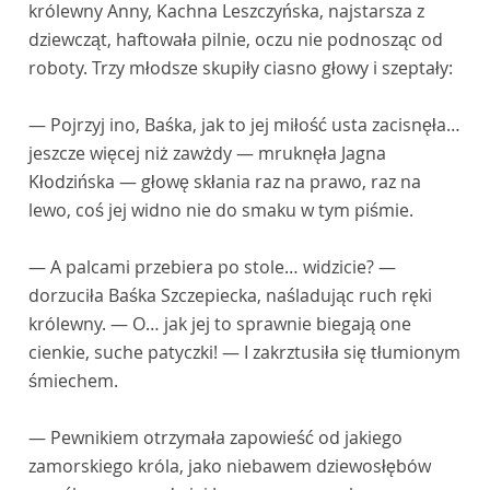
królewny Anny, Kachna Leszczyńska, najstarsza z
dziewcząt, haftowała pilnie, oczu nie podnosząc od
roboty. Trzy młodsze skupiły ciasno głowy i szeptały:
— Pojrzyj ino, Baśka, jak to jej miłość usta zacisnęła…
jeszcze więcej niż zawżdy — mruknęła Jagna
Kłodzińska — głowę skłania raz na prawo, raz na
lewo, coś jej widno nie do smaku w tym piśmie.
— A palcami przebiera po stole… widzicie? —
dorzuciła Baśka Szczepiecka, naśladując ruch ręki
królewny. — O… jak jej to sprawnie biegają one
cienkie, suche patyczki! — I zakrztusiła się tłumionym
śmiechem.
— Pewnikiem otrzymała zapowieść od jakiego
zamorskiego króla, jako niebawem dziewosłębów