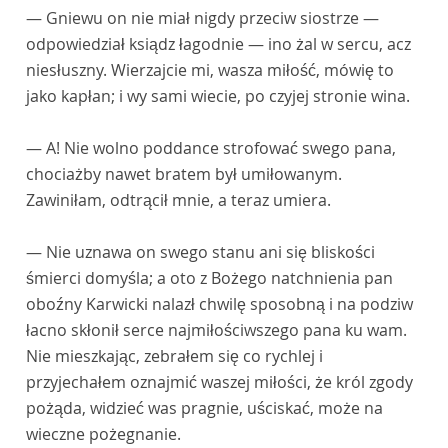
— Gniewu on nie miał nigdy przeciw siostrze —
odpowiedział ksiądz łagodnie — ino żal w sercu, acz
niesłuszny. Wierzajcie mi, wasza miłość, mówię to
jako kapłan; i wy sami wiecie, po czyjej stronie wina.
— A! Nie wolno poddance strofować swego pana,
chociażby nawet bratem był umiłowanym.
Zawiniłam, odtrącił mnie, a teraz umiera.
— Nie uznawa on swego stanu ani się bliskości
śmierci domyśla; a oto z Bożego natchnienia pan
oboźny Karwicki nalazł chwilę sposobną i na podziw
łacno skłonił serce najmiłościwszego pana ku wam.
Nie mieszkając, zebrałem się co rychlej i
przyjechałem oznajmić waszej miłości, że król zgody
pożąda, widzieć was pragnie, uściskać, może na
wieczne pożegnanie.