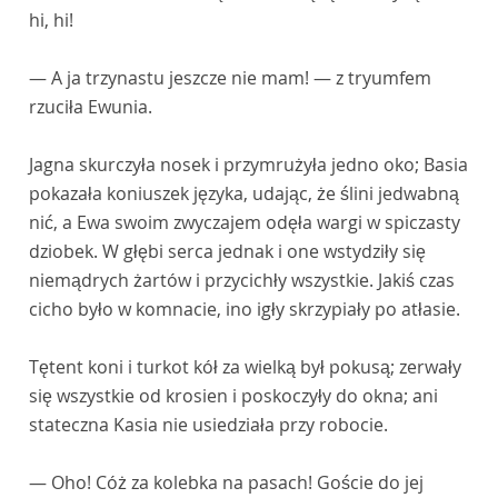
hi, hi!
— A ja trzynastu jeszcze nie mam! — z tryumfem
rzuciła Ewunia.
Jagna skurczyła nosek i przymrużyła jedno oko; Basia
pokazała koniuszek języka, udając, że ślini jedwabną
nić, a Ewa swoim zwyczajem odęła wargi w spiczasty
dziobek. W głębi serca jednak i one wstydziły się
niemądrych żartów i przycichły wszystkie. Jakiś czas
cicho było w komnacie, ino igły skrzypiały po atłasie.
Tętent koni i turkot kół za wielką był pokusą; zerwały
się wszystkie od krosien i poskoczyły do okna; ani
stateczna Kasia nie usiedziała przy robocie.
— Oho! Cóż za kolebka na pasach! Goście do jej