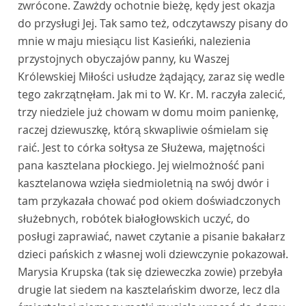
zwrócone. Zawżdy ochotnie bieżę, kędy jest okazja
do przysługi Jej. Tak samo też, odczytawszy pisany do
mnie w maju miesiącu list Kasieńki, nalezienia
przystojnych obyczajów panny, ku Waszej
Królewskiej Miłości usłudze żądający, zaraz się wedle
tego zakrzątnęłam. Jak mi to W. Kr. M. raczyła zalecić,
trzy niedziele już chowam w domu moim panienkę,
raczej dziewuszkę, którą skwapliwie ośmielam się
raić. Jest to córka sołtysa ze Służewa, majętności
pana kasztelana płockiego. Jej wielmożność pani
kasztelanowa wzięła siedmioletnią na swój dwór i
tam przykazała chować pod okiem doświadczonych
służebnych, robótek białogłowskich uczyć, do
posługi zaprawiać, nawet czytanie a pisanie bakałarz
dzieci pańskich z własnej woli dziewczynie pokazował.
Marysia Krupska (tak się dzieweczka zowie) przebyła
drugie lat siedem na kasztelańskim dworze, lecz dla