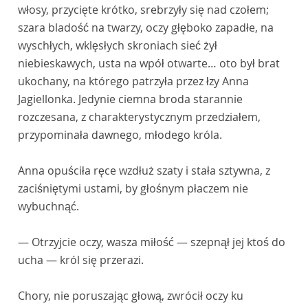
włosy, przycięte krótko, srebrzyły się nad czołem;
szara bladość na twarzy, oczy głęboko zapadłe, na
wyschłych, wklęsłych skroniach sieć żył
niebieskawych, usta na wpół otwarte… oto był brat
ukochany, na którego patrzyła przez łzy Anna
Jagiellonka. Jedynie ciemna broda starannie
rozczesana, z charakterystycznym przedziałem,
przypominała dawnego, młodego króla.
Anna opuściła ręce wzdłuż szaty i stała sztywna, z
zaciśniętymi ustami, by głośnym płaczem nie
wybuchnąć.
— Otrzyjcie oczy, wasza miłość — szepnął jej ktoś do
ucha — król się przerazi.
Chory, nie poruszając głową, zwrócił oczy ku