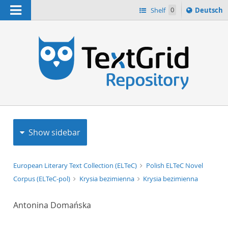
Navigation
Sprache
Shelf
0
Deutsch
ï¿½ndern
h
nach
Show sidebar
European Literary Text Collection (ELTeC)
Polish ELTeC Novel
Corpus (ELTeC-pol)
Krysia bezimienna
Krysia bezimienna
Antonina Domańska