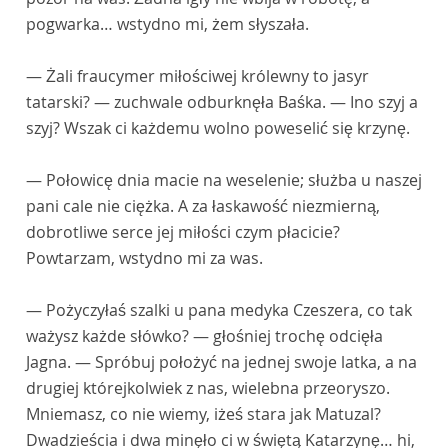
pogwarka… wstydno mi, żem słyszała.
— Żali fraucymer miłościwej królewny to jasyr
tatarski? — zuchwale odburknęła Baśka. — Ino szyj a
szyj? Wszak ci każdemu wolno poweselić się krzynę.
— Połowicę dnia macie na weselenie; służba u naszej
pani cale nie ciężka. A za łaskawość niezmierną,
dobrotliwe serce jej miłości czym płacicie?
Powtarzam, wstydno mi za was.
— Pożyczyłaś szalki u pana medyka Czeszera, co tak
ważysz każde słówko? — głośniej trochę odcięła
Jagna. — Spróbuj położyć na jednej swoje latka, a na
drugiej którejkolwiek z nas, wielebna przeoryszo.
Mniemasz, co nie wiemy, iżeś stara jak Matuzal?
Dwadzieścia i dwa minęło ci w świętą Katarzynę… hi,