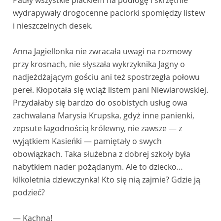
Padły wszystkie plackiem na podłogę i skrzętnie
wydrapywały drogocenne paciorki spomiędzy listew
i nieszczelnych desek.
Anna Jagiellonka nie zwracała uwagi na rozmowy
przy krosnach, nie słyszała wykrzyknika Jagny o
nadjeżdżającym gościu ani też spostrzegła połowu
pereł. Kłopotała się wciąż listem pani Niewiarowskiej.
Przydałaby się bardzo do osobistych usług owa
zachwalana Marysia Krupska, gdyż inne panienki,
zepsute łagodnością królewny, nie zawsze — z
wyjątkiem Kasieńki — pamiętały o swych
obowiązkach. Taka służebna z dobrej szkoły była
nabytkiem nader pożądanym. Ale to dziecko…
kilkoletnia dziewczynka! Kto się nią zajmie? Gdzie ją
podzieć?
— Kachna!