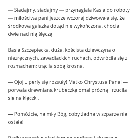
— Siadajmy, siadajmy — przynaglała Kasia do roboty
— miłościwa pani jeszcze wczoraj dziwowała się, że
środkowa gałązka dotąd nie wykończona, chocia
dwie nad nią ślęczą.
Basia Szczepiecka, duża, koścista dziewczyna o
niezręcznych, zawadiackich ruchach, odwróciła się z
rozmachem; trąciła sobą krosna.
— Ojoj… perły się rozsuły! Matko Chrystusa Pana! —
porwała drewnianą krubeczkę omal próżną i rzuciła
się na klęczki.
— Pomóżcie, na miły Bóg, coby żadna w szparze nie
ostała!