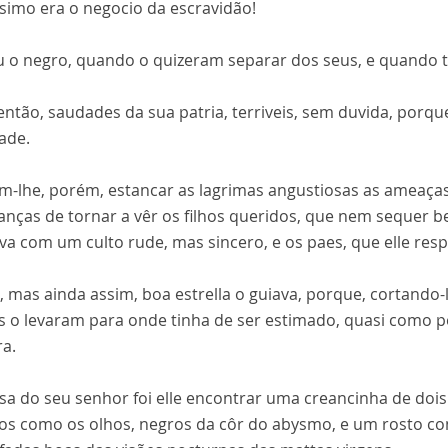
ssimo era o negocio da escravidão!
u o negro, quando o quizeram separar dos seus, e quando 
 então, saudades da sua patria, terriveis, sem duvida, po
ade.
am-lhe, porém, estancar as lagrimas angustiosas as ameaças 
nças de tornar a vêr os filhos queridos, que nem sequer be
va com um culto rude, mas sincero, e os paes, que elle res
, mas ainda assim, boa estrella o guiava, porque, cortando-l
 o levaram para onde tinha de ser estimado, quasi como pe
ra.
sa do seu senhor foi elle encontrar uma creancinha de dois 
los como os olhos, negros da côr do abysmo, e um rosto c