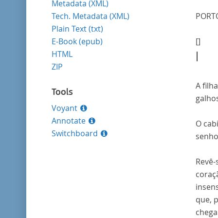
Metadata (XML)
Tech. Metadata (XML)
PORTO
Plain Text (txt)
E-Book (epub)
[]
HTML
I
ZIP
A fil
Tools
galho
Voyant
Annotate
O cabi
Switchboard
senho
Revê-s
coraç
insens
que, p
chega 