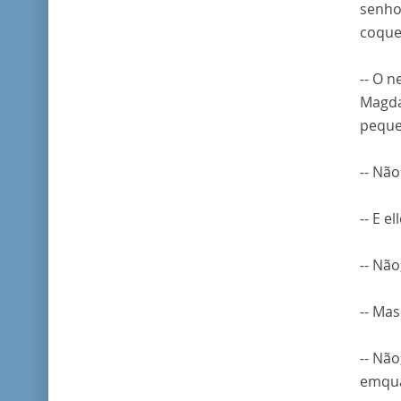
senho
coque
-- O 
Magda
peque
-- Não
-- E e
-- Não
-- Mas
-- Nã
emqua