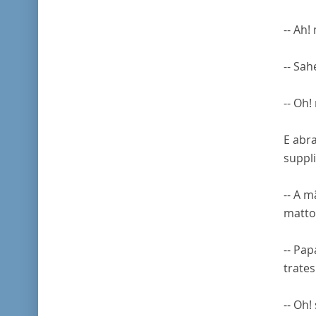
-- Ah
-- Sah
-- Oh!
E abr
suppl
-- A 
matto
-- Pa
trate
-- Oh!