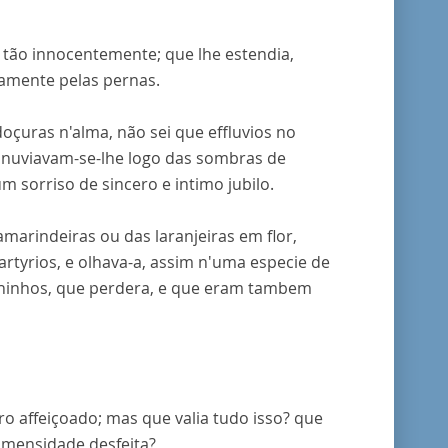
a tão innocentemente; que lhe estendia,
samente pelas pernas.
oçuras n'alma, não sei que effluvios no
nnuviavam-se-lhe logo das sombras de
m sorriso de sincero e intimo jubilo.
marindeiras ou das laranjeiras em flor,
martyrios, e olhava-a, assim n'uma especie de
ilhinhos, que perdera, e que eram tambem
o affeiçoado; mas que valia tudo isso? que
mmensidade desfeita?