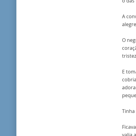
o das
A conv
alegr
O neg
coraç
triste
E toma
cobria
adora
peque
Tinha
Ficav
valia