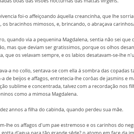
 fadas boas das visões nocturnas das mattas virgens.
ivencia foi-o affeiçoando áquella creancinha, que lhe sorri
e, os bracinhos mimosos, e, brincando, o abraçava carinho
ro, quando via a pequenina Magdalena, sentia não sei que d
ão, mas que deviam ser gratissimos, porque os olhos desa
za, que os velavam sempre, e os labios desatavam-se-lhe n'u
va-a no collo, sentava-se com ella á sombra das copadas ta
-a de beijos e affagos, entretecia-lhe corôas de jasmins e 
ção sublime e concentrada, talvez com a recordação nos f
ninos como a mimosa Magdalena.
 dez annos a filha do cabinda, quando perdeu sua mãe.
am-lhe os affagos d'um pae estremoso e os carinhos do negr
 a gotta d'agua para tão grande sêde? o atomo em face da i