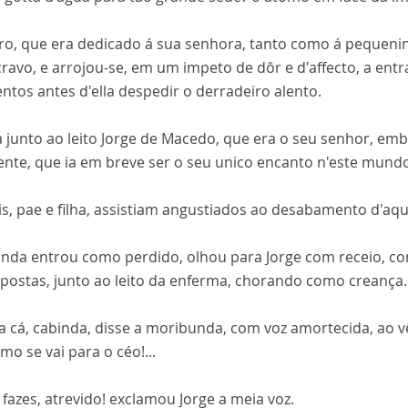
ro, que era dedicado á sua senhora, tanto como á pequeni
cravo, e arrojou-se, em um impeto de dôr e d'affecto, a en
tos antes d'ella despedir o derradeiro alento.
a junto ao leito Jorge de Macedo, que era o seu senhor, e
ente, que ia em breve ser o seu unico encanto n'este mund
s, pae e filha, assistiam angustiados ao desabamento d'aque
inda entrou como perdido, olhou para Jorge com receio, co
postas, junto ao leito da enferma, chorando como creança.
a cá, cabinda, disse a moribunda, com voz amortecida, ao vêl-
mo se vai para o céo!...
 fazes, atrevido! exclamou Jorge a meia voz.