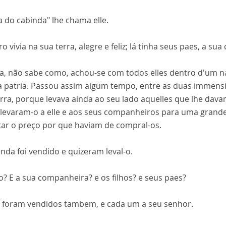
ha do cabinda" lhe chama elle.
o vivia na sua terra, alegre e feliz; lá tinha seus paes, a sua
a, não sabe como, achou-se com todos elles dentro d'um nav
a patria. Passou assim algum tempo, entre as duas immensi
erra, porque levava ainda ao seu lado aquelles que lhe dav
, levaram-o a elle e aos seus companheiros para uma gran
tar o preço por que haviam de compral-os.
nda foi vendido e quizeram leval-o.
o? E a sua companheira? e os filhos? e seus paes?
, foram vendidos tambem, e cada um a seu senhor.