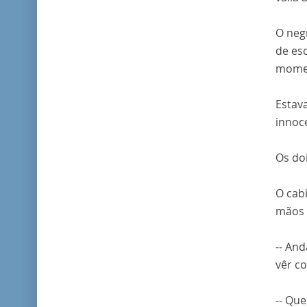
O neg
de es
momen
Estav
innoc
Os doi
O cab
mãos 
-- And
vêr co
-- Que