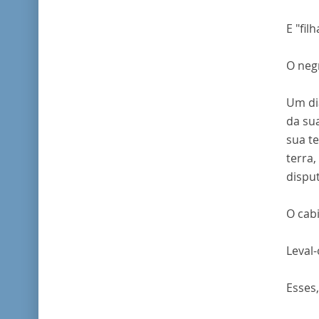
E "fil
O negr
Um di
da su
sua t
terra
dispu
O cabi
Leval-
Esses