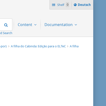
Sprache
Shelf
0
Deutsch
ï¿½ndern
nach
Search
Content
Documentation
d Search
-por)
A filha do Cabinda: Edição para o ELTeC
A filha