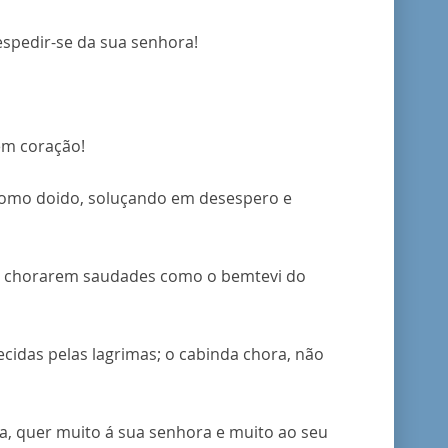
espedir-se da sua senhora!
tem coração!
 como doido, soluçando em desespero e
o, a chorarem saudades como o bemtevi do
cidas pelas lagrimas; o cabinda chora, não
nha, quer muito á sua senhora e muito ao seu