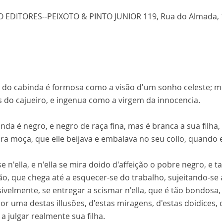
 EDITORES--PEIXOTO & PINTO JUNIOR 119, Rua do Almada, 
ha do cabinda é formosa como a visão d'um sonho celeste; 
s do cajueiro, e ingenua como a virgem da innocencia.
nda é negro, e negro de raça fina, mas é branca a sua filha,
ra moça, que elle beijava e embalava no seu collo, quando 
e n'ella, e n'ella se mira doido d'affeição o pobre negro, e t
ão, que chega até a esquecer-se do trabalho, sujeitando-se
ivelmente, se entregar a scismar n'ella, que é tão bondosa, t
or uma destas illusões, d'estas miragens, d'estas doidices,
a julgar realmente sua filha.