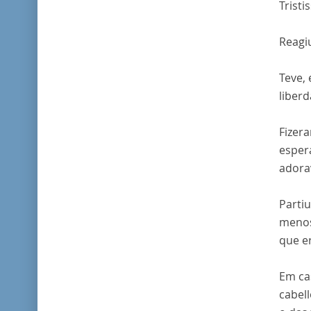
Tristi
Reagi
Teve,
liberd
Fizer
espera
adora
Partiu
menos
que e
Em ca
cabel