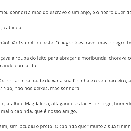
! meu senhor! a mãe do escravo é um anjo, e o negro quer d
e, cabinda!
 não! não! supplicou este. O negro é escravo, mas o negro 
açava a roupa do leito para abraçar a moribunda, chorava
icando com ardor:
mãe do cabinda ha-de deixar a sua filhinha e o seu parceir
? Não, não nos deixes, mãe senhora!
pae, atalhou Magdalena, affagando as faces de Jorge, humede
s mal o cabinda, que é nosso amigo.
 sim, sim! acudiu o preto. O cabinda quer muito á sua filhi