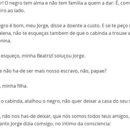
r! O negro tem alma e não tem familia a quem a dar. É, co
iro ao lado.
negro é bom, meu Jorge, disse a doente a custo. E se te peç
lena, não te esqueças tambem de que o cabinda a trouxe a
nina.
 esqueço, minha Beatriz! soluçou Jorge.
lle não ha-de ser mais nosso escravo, não, papae?
, minha filha.
 o cabinda, atalhou o negro, não quer deixar a casa do seu s
o, não nos has-de deixar, que nós somos todos teus amigos,
nto Jorge dizia comsigo, no intimo da consciencia: