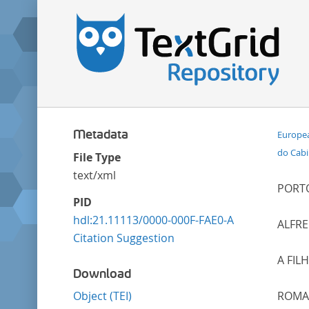
Metadata
Europea
do Cabi
File Type
text/xml
PORTO
PID
hdl:21.11113/0000-000F-FAE0-A
ALFR
Citation Suggestion
A FIL
Download
Object (TEI)
ROMA