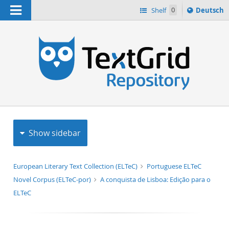
Navigation
Sprache
Shelf
0
Deutsch
ï¿½ndern
h
nach
Show sidebar
European Literary Text Collection (ELTeC)
Portuguese ELTeC
Novel Corpus (ELTeC-por)
A conquista de Lisboa: Edição para o
ELTeC