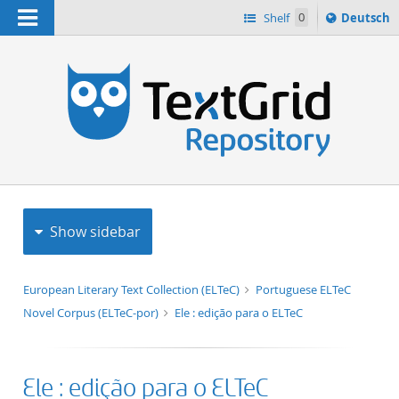
Navigation
Sprache
Shelf
0
Deutsch
ï¿½ndern
h
nach
Show sidebar
European Literary Text Collection (ELTeC)
Portuguese ELTeC
Novel Corpus (ELTeC-por)
Ele : edição para o ELTeC
Ele : edição para o ELTeC