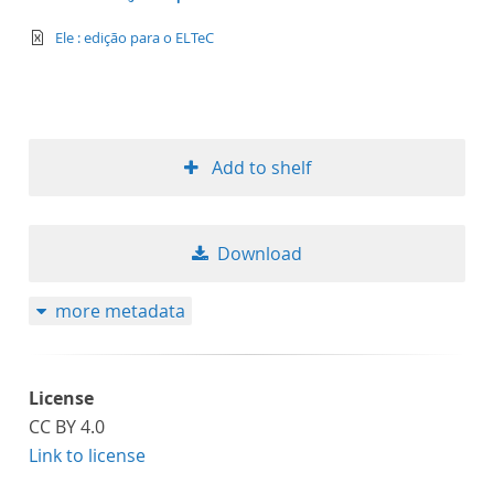
text/xml
Ele : edição para o ELTeC
Add to shelf
Download
more metadata
License
CC BY 4.0
Link to license