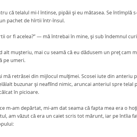
tru că telalul mi-l întinse, pipăii şi eu mătasea. Se întîmplă
 un pachet de hîrtii într-însul.
rtii or fi acelea?” — mă întrebai în mine, şi sub îndemnul curi
d alt muşteriu, mai cu seamă că eu dădusem un preţ cam mare,
ă pe umeri.
 şi mă retrăsei din mijlocul mulţimei. Scosei iute din anteriu p
celălalt buzunar şi neaflînd nimic, aruncai anteriul spre telal
 călcat în picioare.
e m-am depărtat, mi-am dat seama că fapta mea era o hoţie 
ul, am văzut că era un caiet scris tot mărunt, iar pe întîia f
pului: