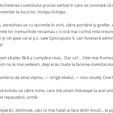
ncheierea cuvenitului proces-verbal în care se constată că sig
nventar la locul lor, începu-licitaţia.
l, adresîndu-se cu lacrimile în ochi, către portărel şi grefier
rele lor tremurînde reclamau c-o oră mai curînd mila vreunu
i şi cei şase cai ai p.s.-sale Episcopului X, cari fuseseră admira
a!
am să plec fără a cumpăra ceva... Dar ce?... Cele mai frumoa
um nu le mai vedeam, deşi erau toate la facerea inventarului 
nteriu de atlaz vişiniu, — strigă telalul, — nou nouleţ. Cine-
dresîndu-se către mine, care mă uitam înduioşat la acel an
pe repauzatul, urmă:
ără-l, domnule, căci ce mai halat ai face dintr-însul!... Ia pi