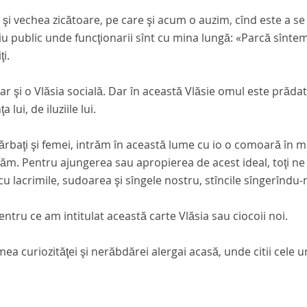
 şi vechea zicătoare, pe care şi acum o auzim, cînd este a se 
iu public unde funcţionarii sînt cu mina lungă: «Parcă sîntem î
ţi.
ar şi o Vlăsia socială. Dar în această Vlăsie omul este prăda
a lui, de iluziile lui.
bărbaţi şi femei, intrăm în această lume cu io o comoară în mi
ăm. Pentru ajungerea sau apropierea de acest ideal, toţi ne 
cu lacrimile, sudoarea şi sîngele nostru, stîncile sîngerîndu-n
entru ce am intitulat această carte
Vlăsia sau ciocoii noi
.
mea curiozităţei şi nerăbdărei alergai acasă, unde citii cele 