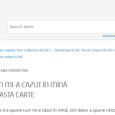
Navigation
Search term:
Advance
n Literary Text Collection (ELTeC)
Romanian ELTeC Novel Corpus (ELTeC
noi: ediție ELTeC
 sau ciocoii noi
 MI-A CĂZUT ÎN MÎNĂ
ASTĂ CARTE
e d-a spune cum mi-a căzut în mînă, sînt dator a spune cititor