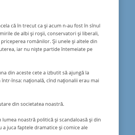
ela că în trecut ca şi acum n-au fost în sînul
rile de albi şi roşii, conservatori şi liberali,
priceperea românilor. Şi unele şi altele din
puterea, iar nu nişte partide întemeiate pe
reuna din aceste cete a izbutit să ajungă la
ntr-însa: naţională, cînd naţionalii erau mai
utare din societatea noastră.
te în lumea noastră politică şi scandaloasă şi din
ru a juca faptele dramatice şi comice ale