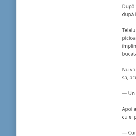
După î
după i
Telalu
picioa
împlin
bucat
Nu voi
sa, ac
— Un a
Apoi a
cu el 
— Cump