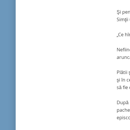
Şi pen
Simţii
„Ce hî
Nefiin
arunc
Plătii
şi în 
să fie
După c
pachet
episco