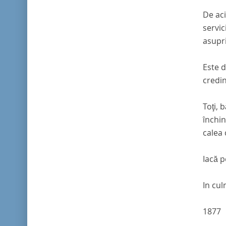
De aci
servic
asupri
Este d
credinţ
Toţi, 
închin
calea 
Iacă p
In cul
1877