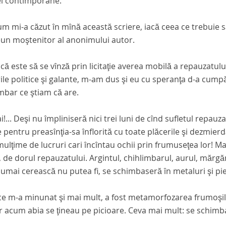
ei contimporane.
m mi-a căzut în mînă această scriere, iacă ceea ce trebuie s
eun moştenitor al anonimului autor.
 că este să se vînză prin licitaţie averea mobilă a repauzatu
ile politice şi galante, m-am dus şi eu cu speranţa d-a cu
mbar ce ştiam că are.
i!... Deşi nu împliniseră nici trei luni de cînd sufletul repauz
 pentru preasînţia-sa înflorită cu toate plăcerile şi dezmier
ulţime de lucruri cari încîntau ochii prin frumuseţea lor! Ma
 de dorul repauzatului. Argintul, chihlimbarul, aurul, mărgă
umai cerească nu putea fi, se schimbaseră în metaluri şi pi
e m-a minunat şi mai mult, a fost metamorfozarea frumoşilor 
ar acum abia se ţineau pe picioare. Ceva mai mult: se schimba