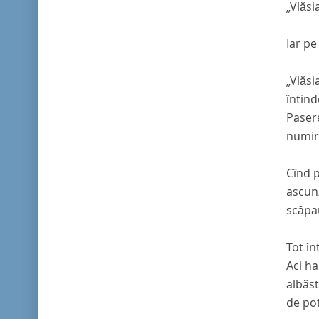
„
Vlăsi
Iar pe
„Vlăsi
întind
Pasere
numir
Cînd p
ascunz
scăpau
Tot în
Aci ha
albăst
de po