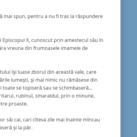
ă mai spun, pentru a nu fi tras la răspundere
lui Episcopul X, cunoscut prin amestecul său în
mpăra vreuna din frumoasele imamele de
atului îşi luase zborul din această vale, care
dările lumeşti, şi mai nimic nu rămăsese din
i toate se topiseră sau se schimbaseră...
ritarul, rubinul, smaraldul, prin o minune,
etre proaste.
săi cai, cari cîteva zile mai înainte mîncau
seră şi la păr.