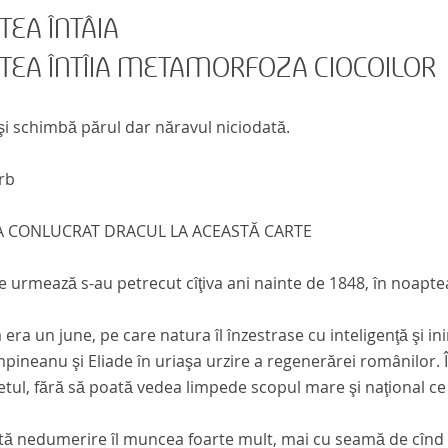
TEA ÎNTÂIA
TEA ÎNTÎIA METAMORFOZA CIOCOILOR
i schimbă părul dar năravul niciodată.
rb
 CONLUCRAT DRACUL LA ACEASTĂ CARTE
e urmează s-au petrecut cîţiva ani nainte de 1848, în noapte
 era un june, pe care natura îl înzestrase cu inteligenţă şi in
pineanu şi Eliade în uriaşa urzire a regenerărei românilor. Î
tul, fără să poată vedea limpede scopul mare şi naţional c
tă nedumerire îl muncea foarte mult, mai cu seamă de cînd 