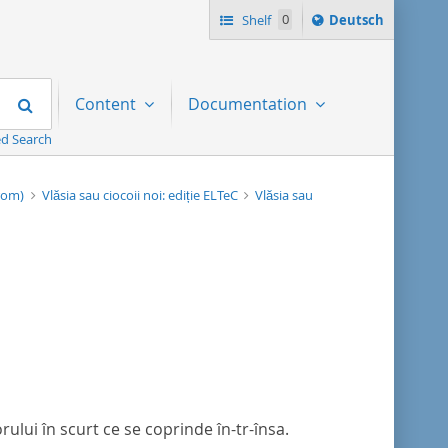
Sprache
Shelf
0
Deutsch
ï¿½ndern
nach
Search
Content
Documentation
d Search
-rom)
Vlăsia sau ciocoii noi: ediție ELTeC
Vlăsia sau
ului în scurt ce se coprinde în-tr-însa.