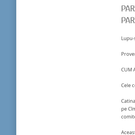
PAR
PAR
Lupu-ş
Prove
CUM A
Cele c
Catina
pe Cîm
comite
Aceas