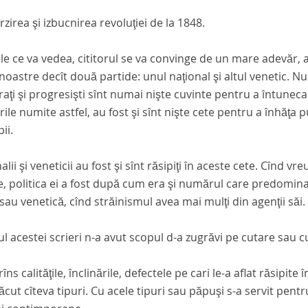
rzirea şi izbucnirea revoluţiei de la 1848.
le ce va vedea, cititorul se va convinge de un mare adevăr, ac
 noastre decît două partide: unul naţional şi altul venetic. Numi
ţi şi progresişti sînt numai nişte cuvinte pentru a întuneca 
ile numite astfel, au fost şi sînt nişte cete pentru a înhăţa 
ii.
alii şi veneticii au fost şi sînt răsipiţi în aceste cete. Cînd v
, politica ei a fost după cum era şi numărul care predomina î
 sau venetică, cînd străinismul avea mai mulţi din agenţii săi.
l acestei scrieri n-a avut scopul d-a zugrăvi pe cutare sau c
trîns calităţile, înclinările, defectele pe cari le-a aflat răsipi
făcut cîteva tipuri. Cu acele tipuri sau păpuşi s-a servit pent