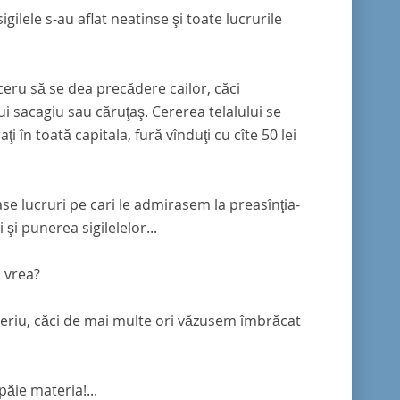
ilele s-au aflat neatinse şi toate lucrurile
, ceru să se dea precădere cailor, căci
i sacagiu sau căruţaş. Cererea telalului se
ţi în toată capitala, fură vînduţi cu cîte 50 lei
se lucruri pe cari le admirasem la preasînţia-
şi punerea sigilelelor...
l vrea?
teriu, căci de mai multe ori văzusem îmbrăcat
păie materia!...