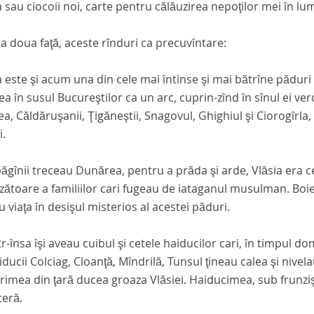
a sau ciocoii noi
, carte pentru călăuzirea nepoţilor mei în lu
 a doua faţă, aceste rînduri ca precuvîntare:
a este şi acum una din cele mai întinse şi mai bătrîne pădur
ea în susul Bucureştilor ca un arc, cuprin-zînd în sînul ei v
a, Căldăruşanii, Ţigăneştii, Snagovul, Ghighiul şi Ciorogîrla,
i.
ăgînii treceau Dunărea, pentru a prăda şi arde, Vlăsia era ce
ătoare a familiilor cari fugeau de iataganul musulman. Boieri, t
 viaţa în desişul misterios al acestei păduri.
tr-însa îşi aveau cuibul şi cetele haiducilor cari, în timpul do
iducii Colciag, Cloanţă, Mîndrilă, Tunsul ţineau calea şi nivela
rimea din ţară ducea groaza Vlăsiei. Haiducimea, sub frunzişul 
teră.