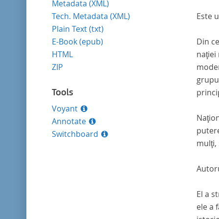
Metadata (XML)
Tech. Metadata (XML)
Este u
Plain Text (txt)
E-Book (epub)
Din ce
HTML
naţiei
ZIP
modera
grupur
Tools
princip
Voyant
Naţion
Annotate
putere
Switchboard
mulţi,
Autoru
El a s
ele a 