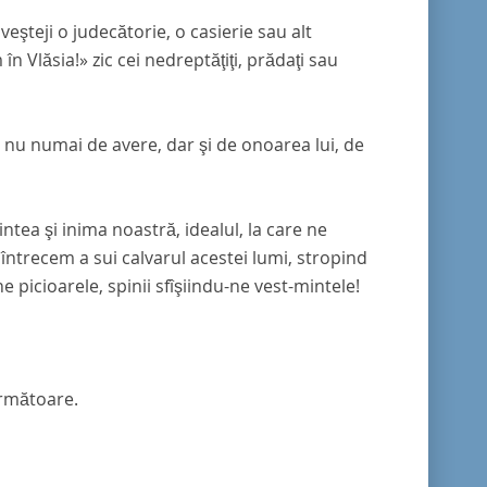
veşteji o judecătorie, o casierie sau alt
n Vlăsia!» zic cei nedreptăţiţi, prădaţi sau
t nu numai de avere, dar şi de onoarea lui, de
ntea şi inima noastră, idealul, la care ne
întrecem a sui calvarul acestei lumi, stropind
e picioarele, spinii sfîşiindu-ne vest-mintele!
următoare.