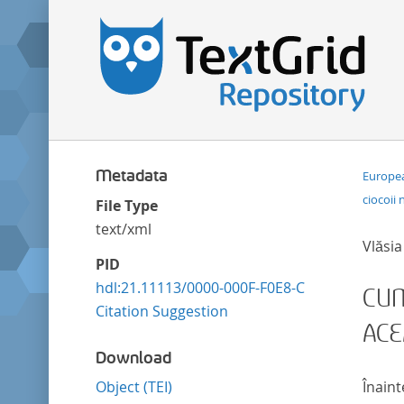
Metadata
Europea
ciocoii 
File Type
text/xml
Vlăsia
PID
hdl:21.11113/0000-000F-F0E8-C
CUM
Citation Suggestion
ACE
Download
Object (TEI)
Înaint