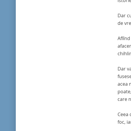
istori
Dar cu
de vr
Aflînd
afacer
chihli
Dar va
fusese
acea m
poate,
care n
Ceea c
foc, i