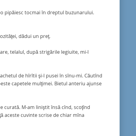
 s-o pipăiesc tocmai în dreptul buzunarului.
ozităţei, dădui un preţ.
 telalul, după strigările legiuite, mi-l
achetul de hîrîtii şi-l pusei în sînu-mi. Căutînd
 peste capetele mulţimei. Bietul anteriu ajunse
curată. M-am liniştit însă cînd, scoţînd
aţă aceste cuvinte scrise de chiar mîna