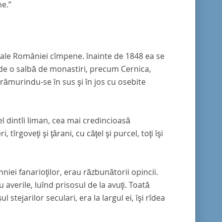
me.”
i ale României cîmpene. înainte de 1848 ea se
erde o salbă de monastiri, precum Cernica,
 rămurindu-se în sus şi în jos cu osebite
l dintîi liman, cea mai credincioasă
îrgoveţi şi ţărani, cu căţel şi purcel, toţi îşi
mniei fanarioţilor, erau răzbunătorii opincii.
u averile, luînd prisosul de la avuţi. Toată
stejarilor seculari, era la largul ei, îşi rîdea