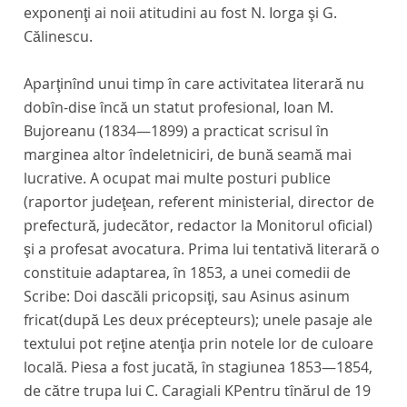
exponenţi ai noii atitudini au fost N. Iorga şi G.
Călinescu.
Aparţinînd unui timp în care activitatea literară nu
dobîn-dise încă un statut profesional, Ioan M.
Bujoreanu (1834—1899) a practicat scrisul în
marginea altor îndeletniciri, de bună seamă mai
lucrative. A ocupat mai multe posturi publice
(raportor judeţean, referent ministerial, director de
prefectură, judecător, redactor la
Monitorul oficial)
şi a profesat avocatura. Prima lui tentativă literară o
constituie adaptarea, în 1853, a unei comedii de
Scribe:
Doi dascăli pricopsiţi,
sau
Asinus asinum
fricat
(după
Les deux précepteurs);
unele pasaje ale
textului pot reţine atenţia prin notele lor de culoare
locală. Piesa a fost jucată, în stagiunea 1853—1854,
de către trupa lui C. Caragiali
K
Pentru tînărul de 19