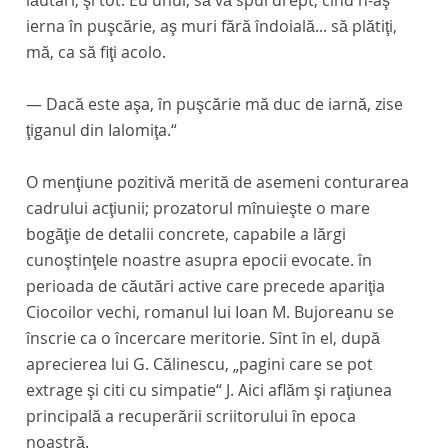
lăutari, şi tot. Eu unul, să vă spui drept, cînd n-aş
ierna în puşcărie, aş muri fără îndoială... să plătiţi,
mă, ca să fiţi acolo.
— Dacă este aşa, în puşcărie mă duc de iarnă, zise
ţiganul din Ialomiţa.“
O menţiune pozitivă merită de asemeni conturarea
cadrului acţiunii; prozatorul mînuieşte o mare
bogăţie de detalii concrete, capabile a lărgi
cunoştinţele noastre asupra epocii evocate. în
perioada de căutări active care precede apariţia
Ciocoilor vechi,
romanul lui Ioan M. Bujoreanu se
înscrie ca o încercare meritorie. Sînt în el, după
aprecierea lui G. Călinescu, „pagini care se pot
extrage şi citi cu simpatie“ J. Aici aflăm şi raţiunea
principală a recuperării scriitorului în epoca
noastră.