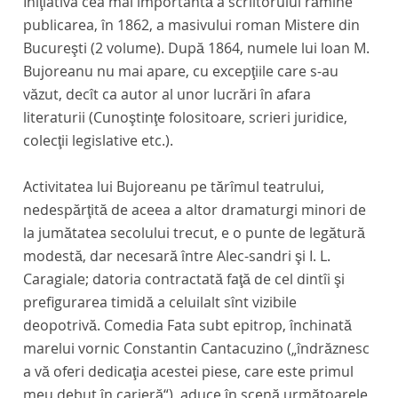
Iniţiativa cea mai importantă a scriitorului rămîne
publicarea, în 1862, a masivului roman
Mistere din
Bucureşti
(2 volume). După 1864, numele lui loan M.
Bujoreanu nu mai apare, cu excepţiile care s-au
văzut, decît ca autor al unor lucrări în afara
literaturii
(Cunoştinţe folositoare,
scrieri juridice,
colecţii legislative etc.).
Activitatea lui Bujoreanu pe tărîmul teatrului,
nedespărţită de aceea a altor dramaturgi minori de
la jumătatea secolului trecut, e o punte de legătură
modestă, dar necesară între Alec-sandri şi I. L.
Caragiale; datoria contractată faţă de cel dintîi şi
prefigurarea timidă a celuilalt sînt vizibile
deopotrivă. Comedia
Fata subt epitrop,
închinată
marelui vornic Constantin Cantacuzino („îndrăznesc
a vă oferi dedicaţia acestei piese, care este primul
meu debut în carieră“), aduce în scenă următoarele