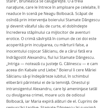
stare“, Bruneasca se călugăreşte. O a treia
naraţiune, care le întrece în amploare pe celelalte, îl
readuce în scenă pe Neagu Bolboacă. Scăpat de
osîndă prin intervenţia boierului Stamate Dăngescu
şi devenit vătaful său de curte, el dobîndeşte
încrederea stăpînului ca mijlocitor de aventuri
erotice. O crimă săvîrşită în comun de cei doi este
acoperită prin inculparea, cu mărturii false, a
inocentului cojocar Sălcianu, de a cărui fată era
îndrăgostit Alexandru, fiul lui Stamate Dăngescu.
„Intriga — notează cu justeţe G. Călinescu — e cam
aceea din
Kabale und Liebe
.“ Boierul îi cere Măriei
Sălcianu să-şi îndepărteze iubitul, în schimbul
eliberării părintelui ei de la temniţă. Onestul şi
intransigentul Alexandru, care îşi ameninţase tatăl
cu divulgarea crimei, moare ucis de odiosul
Bolboacă, iar Maria expiră alături de el. Cuprins de
remuscări tardive, Stamate Dăngescu îşi suprimă