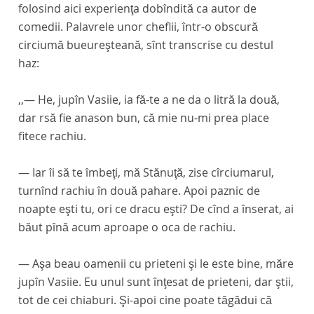
folosind aici experienţa dobîndită ca autor de
comedii. Palavrele unor cheflii, într-o obscură
circiumă bueureşteană, sînt transcrise cu destul
haz:
,,— He, jupîn Vasiie, ia fă-te a ne da o litră la două,
dar rsă fie anason bun, că mie nu-mi prea place
fitece rachiu.
— Iar îi să te îmbeţi, mă Stănuţă, zise cîrciumarul,
turnînd rachiu în două pahare. Apoi paznic de
noapte eşti tu, ori ce dracu eşti? De cînd a înserat, ai
băut pînă acum aproape o oca de rachiu.
— Aşa beau oamenii cu prieteni şi le este bine, măre
jupîn Vasiie. Eu unul sunt înţesat de prieteni, dar ştii,
tot de cei chiaburi. Şi-apoi cine poate tăgădui că