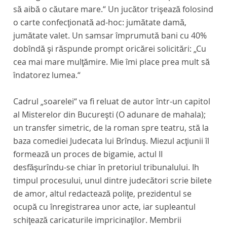
să aibă o căutare mare.“ Un jucător trişează folosind
o carte confecţionată ad-hoc: jumătate damă,
jumătate valet. Un samsar împrumută bani cu 40%
dobîndă şi răspunde prompt oricărei solicitări: „Cu
cea mai mare mulţămire. Mie îmi place prea mult să
îndatorez lumea.“
Cadrul „soarelei“ va fi reluat de autor într-un capitol
al
Misterelor din Bucureşti (O adunare de mahala);
un transfer simetric, de la roman spre teatru, stă la
baza comediei
Judecata lui Brînduş.
Miezul acţiunii îl
formează un proces de bigamie, actul II
desfăşurîndu-se chiar în pretoriul tribunalului. Ih
timpul procesului, unul dintre judecători scrie bilete
de amor, altul redactează poliţe, prezidentul se
ocupă cu înregistrarea unor acte, iar supleantul
schiţează caricaturile impricinaţilor. Membrii