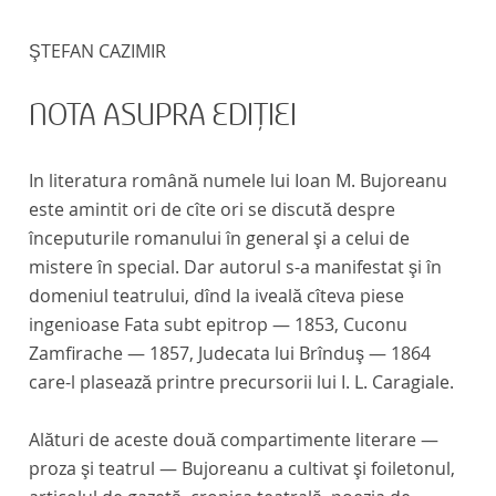
ŞTEFAN CAZIMIR
NOTA ASUPRA EDIŢIEI
In literatura română numele lui Ioan M. Bujoreanu
este amintit ori de cîte ori se discută despre
începuturile romanului în general şi a celui de
mistere în special. Dar autorul s-a manifestat şi în
domeniul teatrului, dînd la iveală cîteva piese
ingenioase
Fata subt epitrop
— 1853,
Cuconu
Zamfirache
— 1857,
Judecata lui Brînduş
— 1864
care-l plasează printre precursorii lui I. L. Caragiale.
Alături de aceste două compartimente literare —
proza şi teatrul — Bujoreanu a cultivat şi foiletonul,