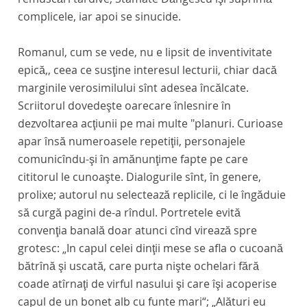
complicele, iar apoi se sinucide.
Romanul, cum se vede, nu e lipsit de inventivitate
epică,, ceea ce susţine interesul lecturii, chiar dacă
marginile verosimilului sînt adesea încălcate.
Scriitorul dovedeşte oarecare înlesnire în
dezvoltarea acţiunii pe mai multe "planuri. Curioase
apar însă numeroasele repetiţii, personajele
comunicîndu-şi în amănunţime fapte pe care
cititorul le cunoaşte. Dialogurile sînt, în genere,
prolixe; autorul nu selectează replicile, ci le îngăduie
să curgă pagini de-a rîndul. Portretele evită
convenţia banală doar atunci cînd virează spre
grotesc: „In capul celei dinţii mese se afla o cucoană
bătrînă şi uscată, care purta nişte ochelari fără
coade atîrnaţi de virful nasului şi care îşi acoperise
capul de un bonet alb cu funte mari“; „Alături eu