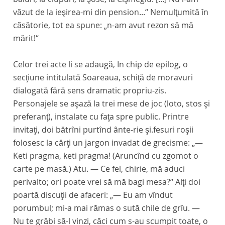
văzut de la ieşirea-mi din pension...“ Nemulţumită în
căsătorie, tot ea spune: „n-am avut rezon să mă
mărit!“
Celor trei acte li se adaugă, In chip de epilog, o
secţiune intitulată
Soareaua,
schiţă de moravuri
dialogată fără sens dramatic propriu-zis.
Personajele se aşază la trei mese de joc (loto, stos şi
preferanţ), instalate cu faţa spre public. Printre
invitaţi, doi bătrîni purtînd ânte-rie şi.fesuri roşii
folosesc la cărţi un jargon invadat de grecisme: „—
Keti pragma, keti pragma! (Aruncînd cu zgomot o
carte pe masă.) Atu. — Ce fel, chirie, mă aduci
perivalto; ori poate vrei să mă bagi mesa?“ Alţi doi
poartă discuţii de afaceri: „— Eu am vîndut
porumbul; mi-a mai rămas o sută chile de grîu. —
Nu te grăbi să-l vinzi, căci cum s-au scumpit toate, o