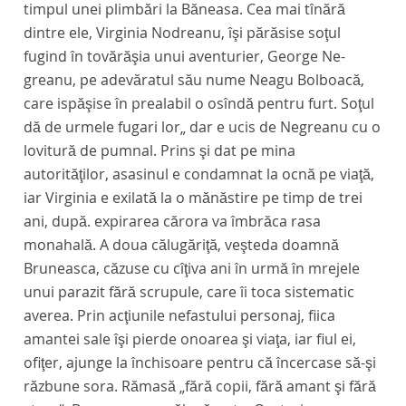
timpul unei plimbări la Băneasa. Cea mai tînără
dintre ele, Virginia Nodreanu, îşi părăsise soţul
fugind în tovărăşia unui aventurier, George Ne-
greanu, pe adevăratul său nume Neagu Bolboacă,
care ispăşise în prealabil o osîndă pentru furt. Soţul
dă de urmele fugari lor„ dar e ucis de Negreanu cu o
lovitură de pumnal. Prins şi dat pe mina
autorităţilor, asasinul e condamnat la ocnă pe viaţă,
iar Virginia e exilată la o mănăstire pe timp de trei
ani, după. expirarea cărora va îmbrăca rasa
monahală. A doua călugăriţă, veşteda doamnă
Bruneasca, căzuse cu cîţiva ani în urmă în mrejele
unui parazit fără scrupule, care îi toca sistematic
averea. Prin acţiunile nefastului personaj, fiica
amantei sale îşi pierde onoarea şi viaţa, iar fiul ei,
ofiţer, ajunge la închisoare pentru că încercase să-şi
răzbune sora. Rămasă „fără copii, fără amant şi fără