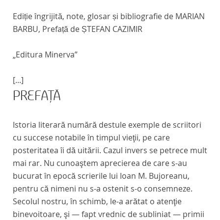
Ediție îngrijită, note, glosar și bibliografie de MARIAN
BARBU, Prefață de ȘTEFAN CAZIMIR
„Editura Minerva”
[...]
PREFAŢĂ
Istoria literară numără destule exemple de scriitori
cu succese notabile în timpul vieţii, pe care
posteritatea îi dă uitării. Cazul invers se petrece mult
mai rar. Nu cunoaştem aprecierea de care s-au
bucurat în epocă scrierile lui Ioan M. Bujoreanu,
pentru că nimeni nu s-a ostenit s-o consemneze.
Secolul nostru, în schimb, le-a arătat o atenţie
binevoitoare, şi — fapt vrednic de subliniat — primii