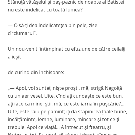
Stănuţă vătăşelul şi baş-paznic de noapte al Batistei
nu este îndelicat cu toată lumea?
— O să-ţi dea îndelicateţea pîn pele, zise
cîrciumarul“.
Un nou-venit, întîmpinat cu efuziune de către ceilalţi,
a ieşit
de curînd din închisoare:
„— Apoi, voi sunteţi nişte proşti, mă, strigă Negoiţă
cu un aer vesel. Uite, cînd aţi cunoaşte ce este bun,
aţi face ca mine; ştii, mă, ce este iarna în puşcărie?...
Uite, este raiu pe pămînt; îţi dă stăpînirea ţoale bune,
încălţăminte, lemne, luminare, mîncare şi tot ce-ţi
trebuie. Apoi ce viaţă!... A întrecut şi fteatru, şi