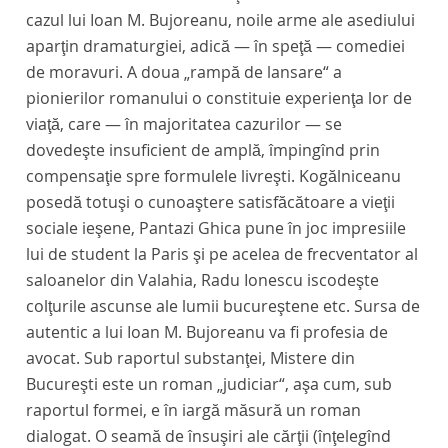
cazul lui Ioan M. Bujoreanu, noile arme ale asediului
aparţin dramaturgiei, adică — în speţă — comediei
de moravuri. A doua „rampă de lansare“ a
pionierilor romanului o constituie experienţa lor de
viaţă, care — în majoritatea cazurilor — se
dovedeşte insuficient de amplă, împingînd prin
compensaţie spre formulele livreşti. Kogălniceanu
posedă totuşi o cunoaştere satisfăcătoare a vieţii
sociale ieşene, Pantazi Ghica pune în joc impresiile
lui de student la Paris şi pe acelea de frecventator al
saloanelor din Valahia, Radu Ionescu iscodeşte
colţurile ascunse ale lumii bucureştene etc. Sursa de
autentic a lui Ioan M. Bujoreanu va fi profesia de
avocat. Sub raportul substanţei,
Mistere din
Bucureşti
este un roman „judiciar“, aşa cum, sub
raportul formei, e în iargă măsură un roman
dialogat. O seamă de însuşiri ale cărţii (înţelegînd