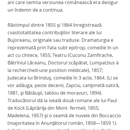
ani care semna versiunea românească era desigur
un îndemn de a continua.
Răstimpul dintre 1855 şi 1864 înregistrează
cvasitotalitatea contribuţiilor literare ale lui
Bujoreanu, originale sau traduse. Dramaturgia e
reprezentată prin
Fata subt epitrop,
comedie în un
act cu cîntece, 1855;
Teatru (Cuconu Zamfirache,
Bătrîniul
Lăceanu, Doctorul scăpătat, Lumpatzius à
la recherche
d-une
position médicale),
1857;
Judecata lui Brinduş,
comedie în 3 acte, 1864. (Li se
vor adăuga, peste decenii,
Zapciu,
canţonetă-satiră,
1881, şi
Bătăuşii,
tablou de moravuri, 1894).
Traducătorul dă la iveală două romane ale lui Paul
de Kock
(Lăptăriţa din Mont
-
fermeil,
1855;
Madelena,
1857) şi o seamă de nuvele din Boccaccio
(majoritatea în
Anunţătorul român,
1858—1859
1).