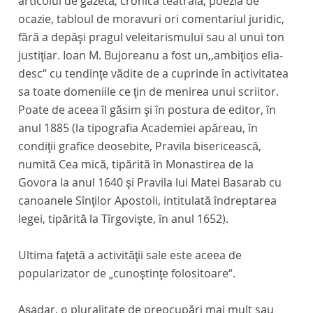
articolul de gazetă, cronica teatrală, poezia de
ocazie, tabloul de moravuri ori comentariul juridic,
fără a depăşi pragul veleitarismului sau al unui ton
justiţiar. Ioan M. Bujoreanu a fost un,,ambiţios elia-
desc“ cu tendinţe vădite de a cuprinde în activitatea
sa toate domeniile ce ţin de menirea unui scriitor.
Poate de aceea îl găsim şi în postura de editor, în
anul 1885 (la tipografia Academiei apăreau, în
condiţii grafice deosebite,
Pravila bisericească,
numită Cea mică
,
tipărită în Monastirea de la
Govora la anul 1640
şi
Pravila lui Matei Basarab cu
canoanele Sînţilor Apostoli, intitulată îndreptarea
legei, tipărită la Tîrgovişte, în anul 1652).
Ultima faţetă a activităţii sale este aceea de
popularizator de „cunoştinţe folositoare“.
Aşadar, o pluralitate de preocupări mai mult sau