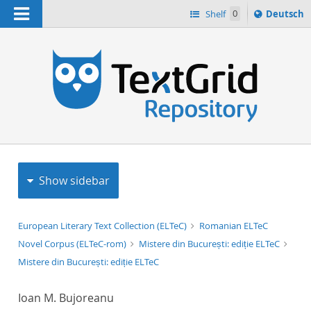
Navigation
Sprache
Shelf
0
Deutsch
ï¿½ndern
h
nach
Show sidebar
European Literary Text Collection (ELTeC)
Romanian ELTeC
Novel Corpus (ELTeC-rom)
Mistere din București: ediție ELTeC
Mistere din București: ediție ELTeC
Ioan M. Bujoreanu