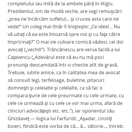
completului iau mită de la ambele părţi în litigiu.
Prezidentul, om de modă veche, are vagi remuşcări:
„prea ne încărcăm sufletul... şi crucea asta care ne
vede!“ Un coleg mai tînăr îl linişteşte: „Ce idee!... Nu
vă uitaţi că ea este întoarsă spre noi şi cu faţa către
împricinaţi?“ O mai vie culoare comică vădesc cei doi
avocaţi („vechili“). Trăncănescu are verva facilă a lui
Caţavencu („Adevărul este că eu nu mă poci
pronunţa deocamdată într-o chestie atît de gravă.
Trebuie, iubite amice, ca în calitatea mea de avocat
să consult legi, terfeloage, buletine, pitacuri
domneşti şi celelalte şi celelalte, ca să fac o
compara-ţiune de cele preurmate cu cele urmate, cu
cele ce urmează şi cu cele ce vor mai urma, afară de
clinciuri advocăţeşti etc. etc.“), iar oponentul său
Ghizdaveţ — logica lui Farfuridi: „Aşadar, cinstiţi
boieri, fiindcă este vorba de că... ă... sătorie..., întreb: