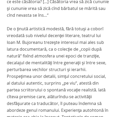
ce este căsătoria? [...] Căsătoria vrea să zică cununie
şi cununie vrea să zică cînd bărbatul se mărită sau
cînd nevasta se îns...“
De o ţinută artistică modestă, fără totuşi a coborî
vreodată sub nivelul decenţei literare, teatrul lui
Ioan M. Bujoreanu trezeşte interesul mai ales sub
latura documentară, ca o colecţie de „copii după
natură“ fixînd atmosfera unei epoci de tranziţie,
decalajul de mentalităţi între generaţii şi între sexe,
perturbarea vechilor structuri şi ierarhii.
Prospeţimea unor detalii, simţul concretului social,
al datului autentic, surprins „pe viu“, atestă din
partea scriitorului o spontană vocaţie realistă. Iată
cîteva premise care, alăturîndu-se activităţii
desfăşurate ca traducător, îl puteau îndemna să
abordeze genul romanului. Experienţa autohtonă în