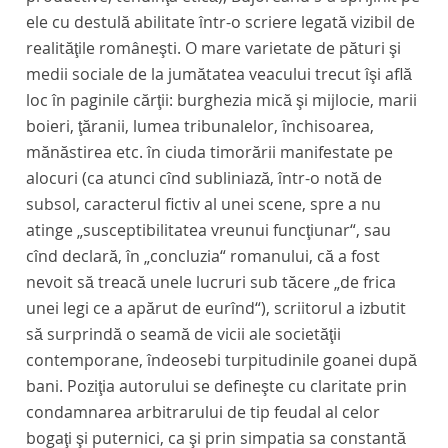
ele cu destulă abilitate într-o scriere legată vizibil de
realităţile româneşti. O mare varietate de pături şi
medii sociale de la jumătatea veacului trecut îşi află
loc în paginile cărţii: burghezia mică şi mijlocie, marii
boieri, ţăranii, lumea tribunalelor, închisoarea,
mănăstirea etc. în ciuda timorării manifestate pe
alocuri (ca atunci cînd subliniază, într-o notă de
subsol, caracterul fictiv al unei scene, spre a nu
atinge „susceptibilitatea vreunui funcţiunar“, sau
cînd declară, în „concluzia“ romanului, că a fost
nevoit să treacă unele lucruri sub tăcere „de frica
unei legi ce a apărut de eurînd“), scriitorul a izbutit
să surprindă o seamă de vicii ale societăţii
contemporane, îndeosebi turpitudinile goanei după
bani. Poziţia autorului se defineşte cu claritate prin
condamnarea arbitrarului de tip feudal al celor
bogaţi şi puternici, ca şi prin simpatia sa constantă