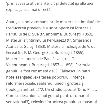
'prin aceasta atît merite, cît şi defecte) îşi află aici
explicaţia cea mai directă.
Apariţia la noi a romanelor de mistere e stimulată de
traducerea prealabilă a unor opere ca
Misterele
Parisului
de E. Sue (tr. anonimă, Bucureşti, 1853),
Misterurile ţintirimului Per-Laşez
3 (tr. Smaranda
Atanasiu, Galaţi, 1853),
Misterele inchiziţiei
de V. de
Fereai (tr. P. M. GeorgeScu, Bucureşti, 1855),
Misterele Londrei
de Paul Feval (tr. I. G.
Valentineanu, Bucureşti, 1857— 1858). Formula
genului a fost rezumată de G. Călinescu în patru
note esenţiale: „exaltarea poporului, intenţia
reformei sociale, realismul uneori grotesc şi
tipologia antitetică“2. Un studiu special (Dinu Pillat,
Cum se deschide la noi gustul pentru romanul
senzaţional
3), relevînd înrudirea genului cu basmul