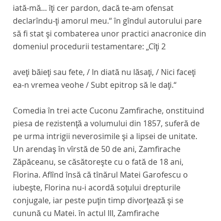
iată-mă... îţi cer pardon, dacă te-am ofensat
declarîndu-ţi amorul meu.“ în gîndul autorului pare
să fi stat şi combaterea unor practici anacronice din
domeniul procedurii testamentare: „Cîţi 2
aveţi băieţi sau fete, / In diată nu lăsaţi, / Nici faceţi
ea-n vremea veohe / Subt epitrop să le daţi.“
Comedia în trei acte
Cuconu Zamfirache
, onstituind
piesa de rezistenţă a volumului din 1857, suferă de
pe urma intrigii neverosimile şi a lipsei de unitate.
Un arendaş în vîrstă de 50 de ani, Zamfirache
Zăpăceanu, se căsătoreşte cu o fată de 18 ani,
Florina. Aflînd însă că tînărul Matei Garofescu o
iubeşte, Florina nu-i acordă soţului drepturile
conjugale, iar peste puţin timp divorţează şi se
cunună cu Matei. în actul III, Zamfirache