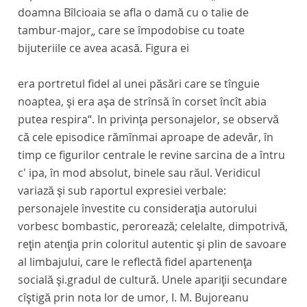
doamna Bîlcioaia se afla o damă cu o talie de
tambur-major„ care se împodobise cu toate
bijuteriile ce avea acasă. Figura ei
era portretul fidel al unei păsări care se tînguie
noaptea, şi era aşa de strînsă în corset încît abia
putea respira“. In privinţa personajelor, se observă
că cele episodice rămînmai aproape de adevăr, în
timp ce figurilor centrale le revine sarcina de a întru
c' ipa, în mod absolut, binele sau răul. Veridicul
variază şi sub raportul expresiei verbale:
personajele învestite cu consideraţia autorului
vorbesc bombastic, perorează; celelalte, dimpotrivă,
reţin atenţia prin coloritul autentic şi plin de savoare
al limbajului, care le reflectă fidel apartenenţa
socială şi.gradul de cultură. Unele apariţii secundare
cîştigă prin nota lor de umor, I. M. Bujoreanu