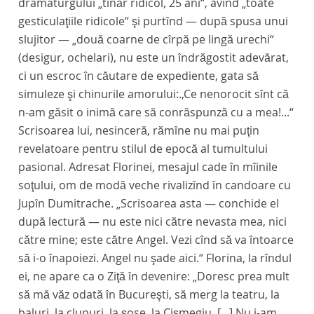
dramaturgului „tînăr ridicol, 25 ani“, avînd „toate
gesticulaţiile ridicole“ şi purtînd — după spusa unui
slujitor — „două coarne de cîrpă pe lingă urechi“
(desigur, ochelari), nu este un îndrăgostit adevărat,
ci un escroc în căutare de expediente, gata să
simuleze şi chinurile amorului:.,Ce nenorocit sînt că
n-am găsit o inimă care să conrăspunză cu a mea!...“
Scrisoarea lui, nesinceră, rămîne nu mai puţin
revelatoare pentru stilul de epocă al tumultului
pasional. Adresat Florinei, mesajul cade în mîinile
soţului, om de modă veche rivalizînd în candoare cu
Jupîn Dumitrache. „Scrisoarea asta — conchide el
după lectură — nu este nici către nevasta mea, nici
către mine; este către Angel. Vezi cînd să va întoarce
să i-o înapoiezi. Angel nu şade aici.“ Florina, la rîndul
ei, ne apare ca o Ziţă în devenire: „Doresc prea mult
să mă văz odată în Bucureşti, să merg la teatru, la
baluri, la clupuri, la şose, la Cişmegiu. [...] Nu i-am