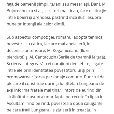
faţă de oamenii simpli, ţărani sau meseriaşi. Dar I. M.
Bujoreanu, ca şi alţi scriitori mai tîrziu, face distincţie
între boieri şi arendaşi, păstrînd încă iluzii asupra
bunelor intenţii ale celor dintîi.
Sub aspectul compoziţiei, romanul adoptă tehnica
povestirii cu cadru, la care mai apelaseră, în
deceniile anterioare, M. Kogălniceanu
(Iluzii
pierdute)
şi Al. Cantacuzin
(Serile de toamnă la ţară).
Scrierea integrează trei naraţiuni deosebite, legate
între ele prin identitatea povestitorului şi prin
promovarea cîtorva personaje comune. Punctul de
plecare îl constituie dorinţa lui Ştefan Lungeanu de
a-şi informa fratele mai tînăr, întors de eurînd din
străinătate, asupra unor fapte petrecute în lipsa lui.
Ascultăm, rînd pe rînd, povestea a două călugăriţe,
pe care fraţii Lungeanu Ie zăriseră în treacăt, în