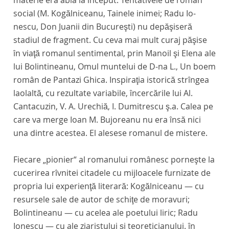
materie era abia la început. Tentativele de roman
social (M. Kogălniceanu,
Tainele inimei;
Radu Io-
nescu,
Don Juanii din Bucureşti)
nu depăşiseră
stadiul de fragment. Cu ceva mai mult curaj păşise
în viaţă romanul sentimental, prin
Manoil
şi
Elena
ale
lui Bolintineanu,
Omul muntelui
de D-na L.,
Un boem
român
de Pantazi Ghica. Inspiraţia istorică strîngea
laolaltă, cu rezultate variabile, încercările lui Al.
Cantacuzin, V. A. Urechiă, I. Dumitrescu ş.a. Calea pe
care va merge Ioan M. Bujoreanu nu era însă nici
una dintre acestea. El alesese romanul de mistere.
Fiecare „pionier“ al romanului românesc porneşte la
cucerirea rîvnitei citadele cu mijloacele furnizate de
propria lui experienţă literară: Kogălniceanu — cu
resursele sale de autor de schiţe de moravuri;
Bolintineanu — cu acelea ale poetului liric; Radu
Ionescu — cu ale ziaristului şi teoreticianului. în