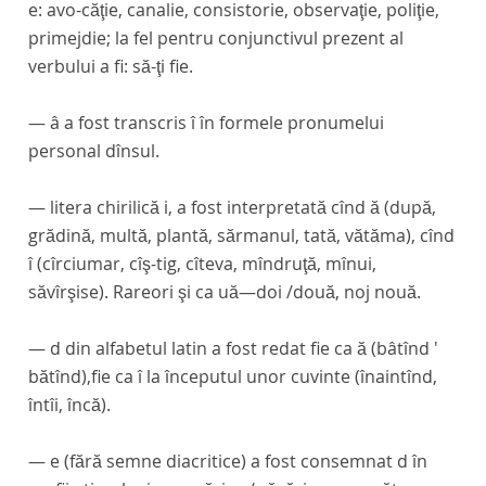
e: avo-căţie, canalie, consistorie, observaţie, poliţie,
primejdie;
la fel pentru conjunctivul prezent al
verbului
a fi: să-ţi fie.
— â a fost transcris
î
în formele pronumelui
personal
dînsul.
— litera chirilică i, a fost interpretată cînd
ă (după,
grădină, multă, plantă, sărmanul, tată, vătăma),
cînd
î (cîrciumar, cîş-tig, cîteva, mîndruţă, mînui,
săvîrşise).
Rareori şi ca
uă
—doi /două, noj nouă.
—
d
din alfabetul latin a fost redat fie ca
ă (bâtînd
'
bătînd),
fie ca
î
la începutul unor cuvinte
(înaintînd,
întîi, încă).
—
e
(fără semne diacritice) a fost consemnat d în