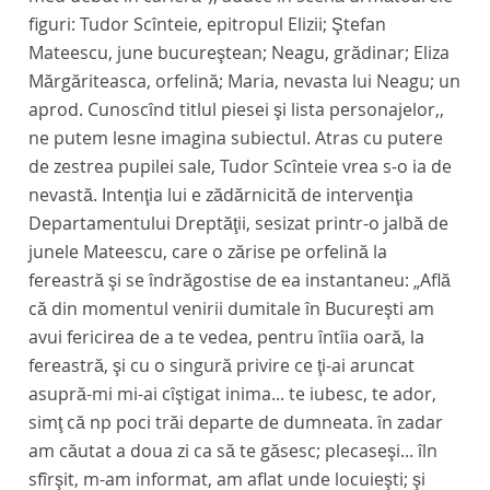
figuri: Tudor Scînteie, epitropul Elizii; Ştefan
Mateescu, june bucureştean; Neagu, grădinar; Eliza
Mărgăriteasca, orfelină; Maria, nevasta lui Neagu; un
aprod. Cunoscînd titlul piesei şi lista personajelor,,
ne putem lesne imagina subiectul. Atras cu putere
de zestrea pupilei sale, Tudor Scînteie vrea s-o ia de
nevastă. Intenţia lui e zădărnicită de intervenţia
Departamentului Dreptăţii, sesizat printr-o jalbă de
junele Mateescu, care o zărise pe orfelină la
fereastră şi se îndrăgostise de ea instantaneu: „Află
că din momentul venirii dumitale în Bucureşti am
avui fericirea de a te vedea, pentru întîia oară, la
fereastră, şi cu o singură privire ce ţi-ai aruncat
asupră-mi mi-ai cîştigat inima... te iubesc, te ador,
simţ că np poci trăi departe de dumneata. în zadar
am căutat a doua zi ca să te găsesc; plecaseşi... îln
sfîrşit, m-am informat, am aflat unde locuieşti; şi