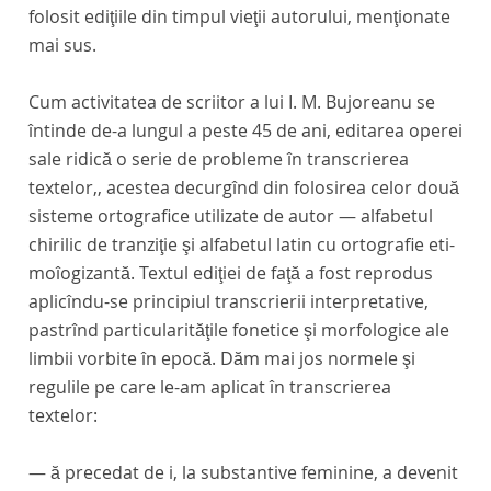
folosit ediţiile din timpul vieţii autorului, menţionate
mai sus.
Cum activitatea de scriitor a lui I. M. Bujoreanu se
întinde de-a lungul a peste 45 de ani, editarea operei
sale ridică o serie de probleme în transcrierea
textelor,, acestea decurgînd din folosirea celor două
sisteme ortografice utilizate de autor — alfabetul
chirilic de tranziţie şi alfabetul latin cu ortografie eti-
moîogizantă. Textul ediţiei de faţă a fost reprodus
aplicîndu-se principiul transcrierii interpretative,
pastrînd particularităţile fonetice şi morfologice ale
limbii vorbite în epocă. Dăm mai jos normele şi
regulile pe care le-am aplicat în transcrierea
textelor:
—
ă
precedat de
i,
la substantive feminine, a devenit