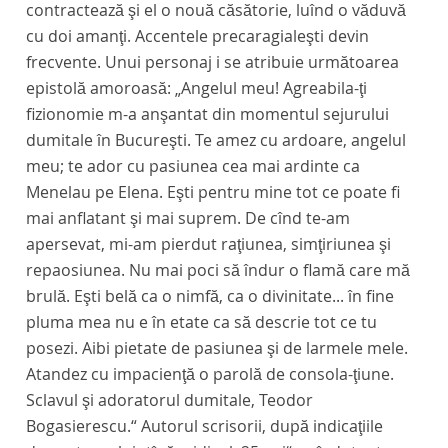
contractează şi el o nouă căsătorie, luînd o văduvă
cu doi amanţi. Accentele precaragialeşti devin
frecvente. Unui personaj i se atribuie următoarea
epistolă amoroasă: „Angelul meu! Agreabila-ţi
fizionomie m-a anşantat din momentul sejurului
dumitale în Bucureşti. Te amez cu ardoare, angelul
meu; te ador cu pasiunea cea mai ardinte ca
Menelau pe Elena. Eşti pentru mine tot ce poate fi
mai anflatant şi mai suprem. De cînd te-am
apersevat, mi-am pierdut raţiunea, simţiriunea şi
repaosiunea. Nu mai poci să îndur o flamă care mă
brulă. Eşti belă ca o nimfă, ca o divinitate... în fine
pluma mea nu e în etate ca să descrie tot ce tu
posezi. Aibi pietate de pasiunea şi de larmele mele.
Atandez cu impacienţă o parolă de consola-ţiune.
Sclavul şi adoratorul dumitale, Teodor
Bogasierescu.“ Autorul scrisorii, după indicaţiile