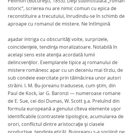
Pelimon (Bucureşti, 1853). Deşi subintitulată „roman
istoric“, scrierea nu are nimic comun cu epica de
reconstituire a trecutului, înrudindu-se în schimb de
aproape cu romanul de mistere. Ne întîmpină
aşadar intriga cu obscurităţi voite, surprizele,
coincidenţele, tendinţa moralizatoare. Notabilă în
acelaşi sens este atenţia acordată lumii
delincvenţilor. Exemplarele tipice aj romanului de
mistere românesc apar cu un deceniu mai tîrziu, de
sub condeie exercitate prin tălmăcirea unor autori
străini. I. M. Bu-joreanu tradusese, cum ştim, din
Paul de Kock, iar G. Baronzi — numeroase romane
de E. Sue, cei doi Dumas, W. Scott ş.a. Preluînd din
formula europeană a genului cîteva elemente uşor
identificabile (contrastele tipologice, acumularea de
orori, conflictul dintre aristocraţie şi clasele
productive, tendinţa etică), Bujoreanu s-a sprijinit pe