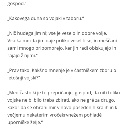
gospod.“
„Kakovega duha so vojaki v taboru.“
„Nič hudega jim ni; vse je veselo in dobre volje.
Visoka mezda jim daje priliko veseliti se, in meščani
sami mnogo pripomorejo, ker jih radi obiskujejo in
rajajo ž njimi.“
„Prav tako. Kakšno mnenje je v častniškem zboru o
letošnji vojski?“
„Med častniki je to prepričanje, gospod, da niti toliko
vojske ne bi bilo treba zbirati, ako ne gré za drugo,
kakor da se ohrani mir v novo posedenih krajih in k
večjemu nekaterim vročekrvnežem pohladé
uporniške želje.“