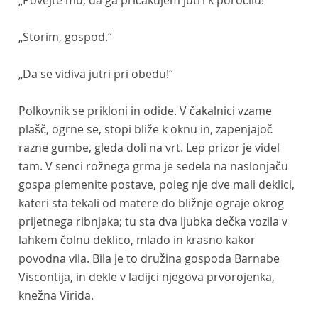
„Povejte mu, da ga pričakujem jutri k poročilu!“
„Storim, gospod.“
„Da se vidiva jutri pri obedu!“
Polkovnik se prikloni in odide. V čakalnici vzame
plašč, ogrne se, stopi bliže k oknu in, zapenjajoč
razne gumbe, gleda doli na vrt. Lep prizor je videl
tam. V senci rožnega grma je sedela na naslonjaču
gospa plemenite postave, poleg nje dve mali deklici,
kateri sta tekali od matere do bližnje ograje okrog
prijetnega ribnjaka; tu sta dva ljubka dečka vozila v
lahkem čolnu deklico, mlado in krasno kakor
povodna vila. Bila je to družina gospoda Barnabe
Viscontija, in dekle v ladijci njegova prvorojenka,
knežna Virida.