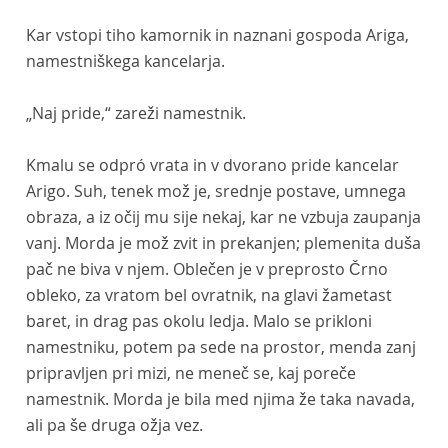
Kar vstopi tiho kamornik in naznani gospoda Ariga,
namestniškega kancelarja.
„Naj pride,“ zareži namestnik.
Kmalu se odpró vrata in v dvorano pride kancelar
Arigo. Suh, tenek mož je, srednje postave, umnega
obraza, a iz očij mu sije nekaj, kar ne vzbuja zaupanja
vanj. Morda je mož zvit in prekanjen; plemenita duša
pač ne biva v njem. Oblečen je v preprosto Črno
obleko, za vratom bel ovratnik, na glavi žametast
baret, in drag pas okolu ledja. Malo se prikloni
namestniku, potem pa sede na prostor, menda zanj
pripravljen pri mizi, ne meneč se, kaj poreče
namestnik. Morda je bila med njima že taka navada,
ali pa še druga ožja vez.