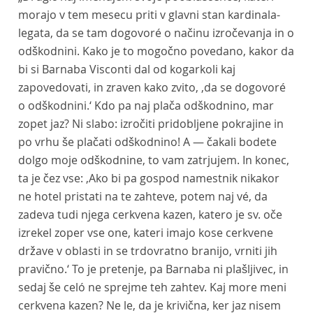
morajo v tem mesecu priti v glavni stan kardinala-
legata, da se tam dogovoré o načinu izročevanja in o
odškodnini. Kako je to mogočno povedano, kakor da
bi si Barnaba Visconti dal od kogarkoli kaj
zapovedovati, in zraven kako zvito, ‚da se dogovoré
o odškodnini.‘ Kdo pa naj plača odškodnino, mar
zopet jaz? Ni slabo: izročiti pridobljene pokrajine in
po vrhu še plačati odškodnino! A — čakali bodete
dolgo moje odškodnine, to vam zatrjujem. In konec,
ta je čez vse: ‚Ako bi pa gospod namestnik nikakor
ne hotel pristati na te zahteve, potem naj vé, da
zadeva tudi njega cerkvena kazen, katero je sv. oče
izrekel zoper vse one, kateri imajo kose cerkvene
države v oblasti in se trdovratno branijo, vrniti jih
pravično.‘ To je pretenje, pa Barnaba ni plašljivec, in
sedaj še celó ne sprejme teh zahtev. Kaj more meni
cerkvena kazen? Ne le, da je krivična, ker jaz nisem