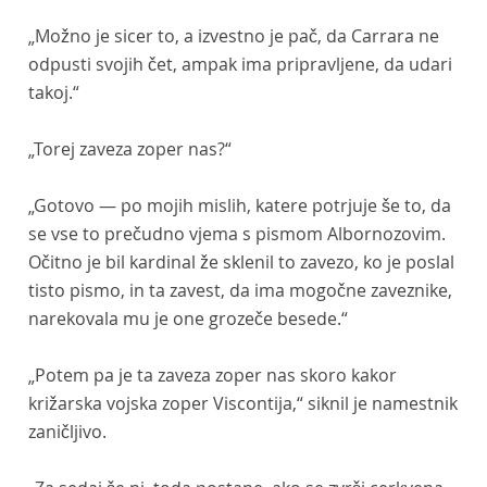
„Možno je sicer to, a izvestno je pač, da Carrara ne
odpusti svojih čet, ampak ima pripravljene, da udari
takoj.“
„Torej zaveza zoper nas?“
„Gotovo — po mojih mislih, katere potrjuje še to, da
se vse to prečudno vjema s pismom Albornozovim.
Očitno je bil kardinal že sklenil to zavezo, ko je poslal
tisto pismo, in ta zavest, da ima mogočne zaveznike,
narekovala mu je one grozeče besede.“
„Potem pa je ta zaveza zoper nas skoro kakor
križarska vojska zoper Viscontija,“ siknil je namestnik
zaničljivo.