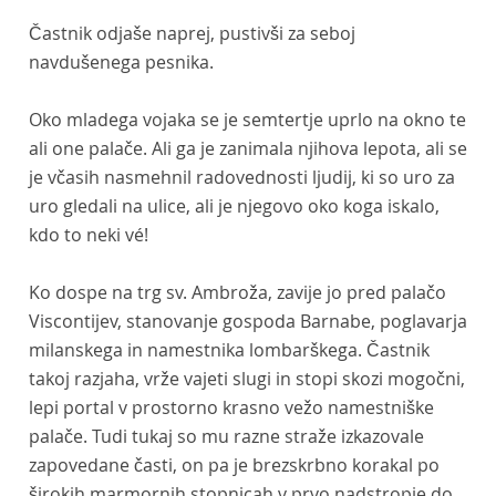
Častnik odjaše naprej, pustivši za seboj
navdušenega pesnika.
Oko mladega vojaka se je semtertje uprlo na okno te
ali one palače. Ali ga je zanimala njihova lepota, ali se
je včasih nasmehnil radovednosti ljudij, ki so uro za
uro gledali na ulice, ali je njegovo oko koga iskalo,
kdo to neki vé!
Ko dospe na trg sv. Ambroža, zavije jo pred palačo
Viscontijev, stanovanje gospoda Barnabe, poglavarja
milanskega in namestnika lombarškega. Častnik
takoj razjaha, vrže vajeti slugi in stopi skozi mogočni,
lepi portal v prostorno krasno vežo namestniške
palače. Tudi tukaj so mu razne straže izkazovale
zapovedane časti, on pa je brezskrbno korakal po
širokih marmornih stopnicah v prvo nadstropje do