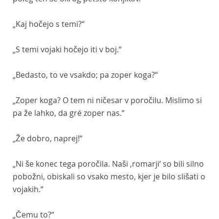
„Kaj hočejo s temi?“
„S temi vojaki hočejo iti v boj.“
„Bedasto, to ve vsakdo; pa zoper koga?“
„Zoper koga? O tem ni ničesar v poročilu. Mislimo si
pa že lahko, da gré zoper nas.“
„Že dobro, naprej!“
„Ni še konec tega poročila. Naši ‚romarji‘ so bili silno
pobožni, obiskali so vsako mesto, kjer je bilo slišati o
vojakih.“
„Čemu to?“