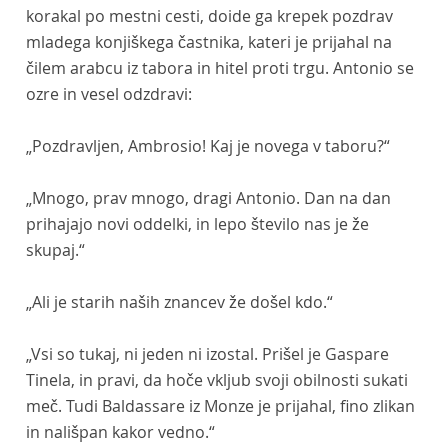
korakal po mestni cesti, doide ga krepek pozdrav
mladega konjiškega častnika, kateri je prijahal na
čilem arabcu iz tabora in hitel proti trgu. Antonio se
ozre in vesel odzdravi:
„Pozdravljen, Ambrosio! Kaj je novega v taboru?“
„Mnogo, prav mnogo, dragi Antonio. Dan na dan
prihajajo novi oddelki, in lepo število nas je že
skupaj.“
„Ali je starih naših znancev že došel kdo.“
„Vsi so tukaj, ni jeden ni izostal. Prišel je Gaspare
Tinela, in pravi, da hoče vkljub svoji obilnosti sukati
meč. Tudi Baldassare iz Monze je prijahal, fino zlikan
in nališpan kakor vedno.“