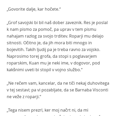
„Govorite dalje, kar hočete.“
„Grof savojski bi bil naš dober zaveznik. Res je poslal
k nam pismo za pomoč, pa uprav v tem pismu
nahajam razlog za svojo trditev. Roparji mu delajo
sitnosti. Očitno je, da jih mora biti mnogo in
bojevitih. Takih ljudij pa je treba ravno za vojsko.
Naprosimo torej grofa, da stopi s poglavarjem
roparskim, Kuan mu je neki ime, v dogovor, pod
kakšnimi uveti bi stopil v vojno službo.“
„Ne rečem vam, kancelar, da ne tiči nekaj duhovitega
v tej sestavi; pa vi pozabljate, da se Barnaba Visconti
ne veže z roparji.“
„Tega nisem prezrl, ker moj načrt ni, da mi