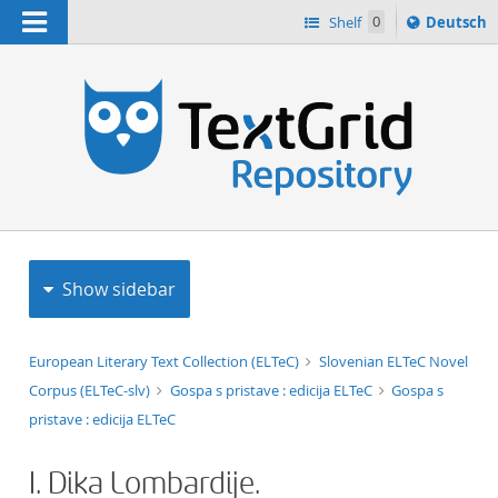
Navigation
Sprache
Shelf
0
Deutsch
ï¿½ndern
h
nach
Show sidebar
European Literary Text Collection (ELTeC)
Slovenian ELTeC Novel
Corpus (ELTeC-slv)
Gospa s pristave : edicija ELTeC
Gospa s
pristave : edicija ELTeC
I. Dika Lombardije.