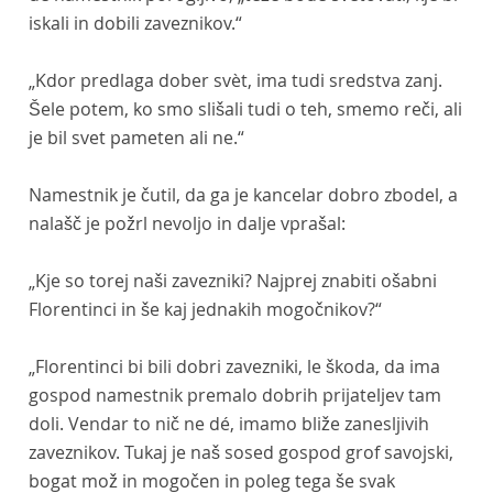
iskali in dobili zaveznikov.“
„Kdor predlaga dober svèt, ima tudi sredstva zanj.
Šele potem, ko smo slišali tudi o teh, smemo reči, ali
je bil svet pameten ali ne.“
Namestnik je čutil, da ga je kancelar dobro zbodel, a
nalašč je požrl nevoljo in dalje vprašal:
„Kje so torej naši zavezniki? Najprej znabiti ošabni
Florentinci in še kaj jednakih mogočnikov?“
„Florentinci bi bili dobri zavezniki, le škoda, da ima
gospod namestnik premalo dobrih prijateljev tam
doli. Vendar to nič ne dé, imamo bliže zanesljivih
zaveznikov. Tukaj je naš sosed gospod grof savojski,
bogat mož in mogočen in poleg tega še svak