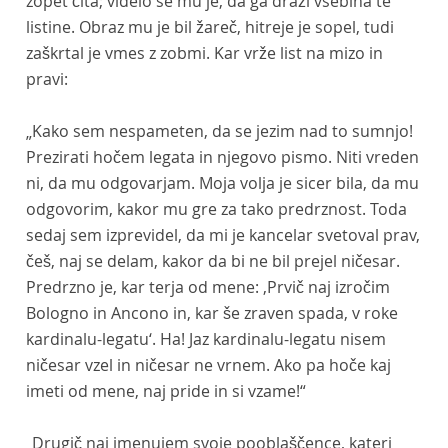
zopet čita; videlo se mu je, da ga draži vsebina te
listine. Obraz mu je bil žareč, hitreje je sopel, tudi
zaškrtal je vmes z zobmi. Kar vrže list na mizo in
pravi:
„Kako sem nespameten, da se jezim nad to sumnjo!
Prezirati hočem legata in njegovo pismo. Niti vreden
ni, da mu odgovarjam. Moja volja je sicer bila, da mu
odgovorim, kakor mu gre za tako predrznost. Toda
sedaj sem izprevidel, da mi je kancelar svetoval prav,
češ, naj se delam, kakor da bi ne bil prejel ničesar.
Predrzno je, kar terja od mene: ‚Prvič naj izročim
Bologno in Ancono in, kar še zraven spada, v roke
kardinalu-legatu‘. Ha! Jaz kardinalu-legatu nisem
ničesar vzel in ničesar ne vrnem. Ako pa hoče kaj
imeti od mene, naj pride in si vzame!“
„Drugič naj imenujem svoje pooblaščence, kateri