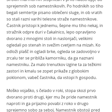
sprejemnih sob namestnikovih. Po hodnikih so tiho
begali semtertje pisano oblečeni sluge, in ob vratih
so stali razni varihi telesne straže namestnikove.
Častnik pristopi k jednemu, šepne mu tiho nekaj, in
stražnik odpre duri v čakalnico, lepo opravljeno
dvorano z mnogimi stoli in naslonjači, velikimi
ogledali po stenah in svežim cvetjem na mizah. Ko
odloži plašč in ogladi brke, ogleda se zadovoljno v
zrcalu ter se približa kamorniku, da ga naznani
namestniku. Za malo trenutkov izgine ta za težkimi
zastori in kmalu se zopet prikaže z globokim
poklonom, vabeč častnika, da vstopi h gospodu.
Moško vojaško, s čelado v roki, stopa skozi prvo
dvorano proti drugi, kjer mu že pride namestnik
naproti in ga prijazno povabi z roko v drugo
sprejemno sobo za seboj. Namestnik obstoji pred