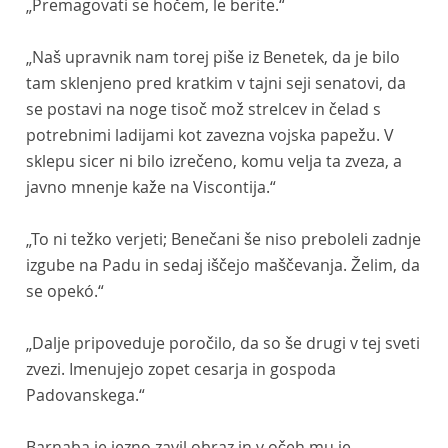
„Premagovati se hočem, le berite.“
„Naš upravnik nam torej piše iz Benetek, da je bilo
tam sklenjeno pred kratkim v tajni seji senatovi, da
se postavi na noge tisoč mož strelcev in čelad s
potrebnimi ladijami kot zavezna vojska papežu. V
sklepu sicer ni bilo izrečeno, komu velja ta zveza, a
javno mnenje kaže na Viscontija.“
„To ni težko verjeti; Benečani še niso preboleli zadnje
izgube na Padu in sedaj iščejo maščevanja. Želim, da
se opekó.“
„Dalje pripoveduje poročilo, da so še drugi v tej sveti
zvezi. Imenujejo zopet cesarja in gospoda
Padovanskega.“
Barnaba je jezno zavil obraz in v očeh mu je