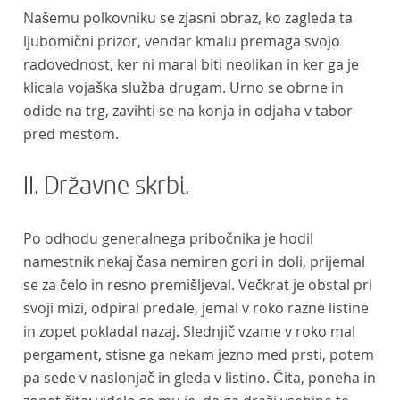
Našemu polkovniku se zjasni obraz, ko zagleda ta
ljubomični prizor, vendar kmalu premaga svojo
radovednost, ker ni maral biti neolikan in ker ga je
klicala vojaška služba drugam. Urno se obrne in
odide na trg, zavihti se na konja in odjaha v tabor
pred mestom.
II. Državne skrbi.
Po odhodu generalnega pribočnika je hodil
namestnik nekaj časa nemiren gori in doli, prijemal
se za čelo in resno premišljeval. Večkrat je obstal pri
svoji mizi, odpiral predale, jemal v roko razne listine
in zopet pokladal nazaj. Slednjič vzame v roko mal
pergament, stisne ga nekam jezno med prsti, potem
pa sede v naslonjač in gleda v listino. Čita, poneha in