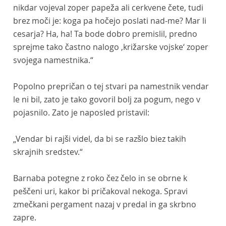
nikdar vojeval zoper papeža ali cerkvene čete, tudi
brez moči je: koga pa hočejo poslati nad-me? Mar li
cesarja? Ha, ha! Ta bode dobro premislil, predno
sprejme tako častno nalogo ‚križarske vojske‘ zoper
svojega namestnika.“
Popolno prepričan o tej stvari pa namestnik vendar
le ni bil, zato je tako govoril bolj za pogum, nego v
pojasnilo. Zato je naposled pristavil:
„Vendar bi rajši videl, da bi se razšlo biez takih
skrajnih sredstev.“
Barnaba potegne z roko čez čelo in se obrne k
peščeni uri, kakor bi pričakoval nekoga. Spravi
zmečkani pergament nazaj v predal in ga skrbno
zapre.