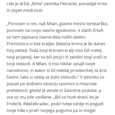
roki je držal „Rime“ pesnika Petrarke, ponavljal vrste
in zopet modroval:
„Ponosen si res, naš Milan, glavno mesto lombarško,
ponosen na svojo slavno zgodovino. V zlatih črkah
so tam zapisana slavna dela naših dedov.
Prestolnica si bila kraljev, železna krona je še danes
tvoj zaklad. Toda tvoji kronani kralji niso bili vselej
tvoji prijatelji, ker so bili ptujci in zavidni tvoji sreči in
tvoji slobodi. A Milan, ti nisi nikdar zatajil svoje
narodnosti, in kakor si bil nekdaj prvoboritelj za krst
častni, tako si sedaj za zlato slobodo.“ V pesniku so
plavali po dušnem obzorju spomini iz milanske
preteklosti; gledal je vesele in žalostne podobe, a
vse so mu bile vzvišene. „Bili so hudi dnevi, ko je
Friderik, Rdečebradec, podrl tvoje ozidje in pogazil
tvoje hiše v prah: tvojega poguma pa ni mogel