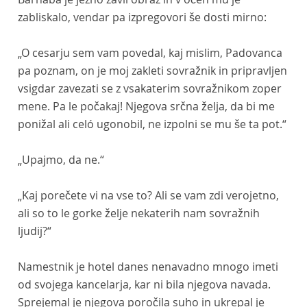
zabliskalo, vendar pa izpregovori še dosti mirno:
„O cesarju sem vam povedal, kaj mislim, Padovanca
pa poznam, on je moj zakleti sovražnik in pripravljen
vsigdar zavezati se z vsakaterim sovražnikom zoper
mene. Pa le počakaj! Njegova srčna želja, da bi me
ponižal ali celó ugonobil, ne izpolni se mu še ta pot.“
„Upajmo, da ne.“
„Kaj porečete vi na vse to? Ali se vam zdi verojetno,
ali so to le gorke želje nekaterih nam sovražnih
ljudij?“
Namestnik je hotel danes nenavadno mnogo imeti
od svojega kancelarja, kar ni bila njegova navada.
Sprejemal je njegova poročila suho in ukrepal je