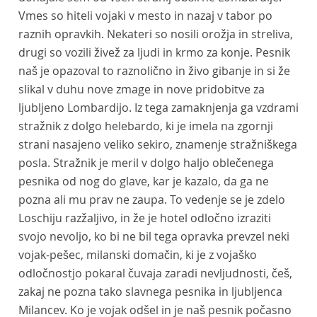
Vmes so hiteli vojaki v mesto in nazaj v tabor po
raznih opravkih. Nekateri so nosili orožja in streliva,
drugi so vozili živež za ljudi in krmo za konje. Pesnik
naš je opazoval to raznolično in živo gibanje in si že
slikal v duhu nove zmage in nove pridobitve za
ljubljeno Lombardijo. Iz tega zamaknjenja ga vzdrami
stražnik z dolgo helebardo, ki je imela na zgornji
strani nasajeno veliko sekiro, znamenje stražniškega
posla. Stražnik je meril v dolgo haljo oblečenega
pesnika od nog do glave, kar je kazalo, da ga ne
pozna ali mu prav ne zaupa. To vedenje se je zdelo
Loschiju razžaljivo, in že je hotel odločno izraziti
svojo nevoljo, ko bi ne bil tega opravka prevzel neki
vojak-pešec, milanski domačin, ki je z vojaško
odločnostjo pokaral čuvaja zaradi nevljudnosti, češ,
zakaj ne pozna tako slavnega pesnika in ljubljenca
Milancev. Ko je vojak odšel in je naš pesnik počasno