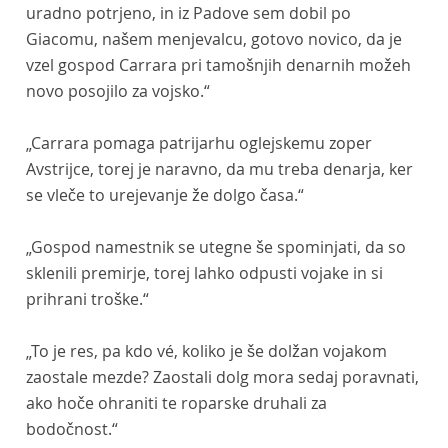
uradno potrjeno, in iz Padove sem dobil po
Giacomu, našem menjevalcu, gotovo novico, da je
vzel gospod Carrara pri tamošnjih denarnih možeh
novo posojilo za vojsko.“
„Carrara pomaga patrijarhu oglejskemu zoper
Avstrijce, torej je naravno, da mu treba denarja, ker
se vleče to urejevanje že dolgo časa.“
„Gospod namestnik se utegne še spominjati, da so
sklenili premirje, torej lahko odpusti vojake in si
prihrani troške.“
„To je res, pa kdo vé, koliko je še dolžan vojakom
zaostale mezde? Zaostali dolg mora sedaj poravnati,
ako hoče ohraniti te roparske druhali za
bodočnost.“