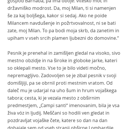
gospod Barnaba, pa ima oboje: viteško moč in
državniško modrost. Da, moj Milan, ti si namenjen
še za kaj boljšega, kakor si sedaj. Ako ne poide
Milancem navdušenje in požrtvovalnost, ni se bati
zate, moj Milan. To pa bodi moja skrb, da zanetim in
upiham v vseh srcih plamen ljubezni do domovine.“
Pesnik je prenehal in zamišljen gledal na visoko, sivo
mestno obzidje in na široke in globoke jarke, kateri
so oklepali mesto. Vse to je bilo videti močno,
nepremagljivo. Zadovoljen se je zibal pesnik v svoji
domišljiji, pa se obrnil proti mestnim vratom. Od
daleč mu je udarjal na uho šum in hrum vojaškega
tabora; cesta, ki je vezala mesto z obširnim
predmestjem, „Campi santi“ imenovanim, bila je vsa
živa vóz in ljudij. Meščani so hodili ven gledat in
pozdravljat vojaške čete, katere so dan na dan
dohajale sem od vseh stranij obširne Lombardije.