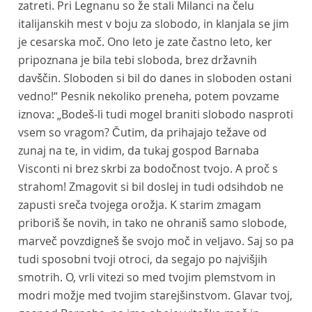
zatreti. Pri Legnanu so že stali Milanci na čelu
italijanskih mest v boju za slobodo, in klanjala se jim
je cesarska moč. Ono leto je zate častno leto, ker
pripoznana je bila tebi sloboda, brez državnih
davščin. Sloboden si bil do danes in sloboden ostani
vedno!“ Pesnik nekoliko preneha, potem povzame
iznova: „Bodeš-li tudi mogel braniti slobodo nasproti
vsem so vragom? Čutim, da prihajajo težave od
zunaj na te, in vidim, da tukaj gospod Barnaba
Visconti ni brez skrbi za bodočnost tvojo. A proč s
strahom! Zmagovit si bil doslej in tudi odsihdob ne
zapusti sreča tvojega orožja. K starim zmagam
priboriš še novih, in tako ne ohraniš samo slobode,
marveč povzdigneš še svojo moč in veljavo. Saj so pa
tudi sposobni tvoji otroci, da segajo po najvišjih
smotrih. O, vrli vitezi so med tvojim plemstvom in
modri možje med tvojim starejšinstvom. Glavar tvoj,