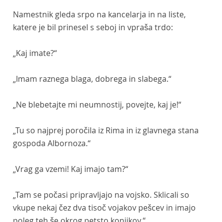
Namestnik gleda srpo na kancelarja in na liste,
katere je bil prinesel s seboj in vpraša trdo:
„Kaj imate?“
„Imam raznega blaga, dobrega in slabega.“
„Ne blebetajte mi neumnostij, povejte, kaj je!“
„Tu so najprej poročila iz Rima in iz glavnega stana
gospoda Albornoza.“
„Vrag ga vzemi! Kaj imajo tam?“
„Tam se počasi pripravljajo na vojsko. Sklicali so
vkupe nekaj čez dva tisoč vojakov pešcev in imajo
poleg teh še okrog petsto konjikov.“