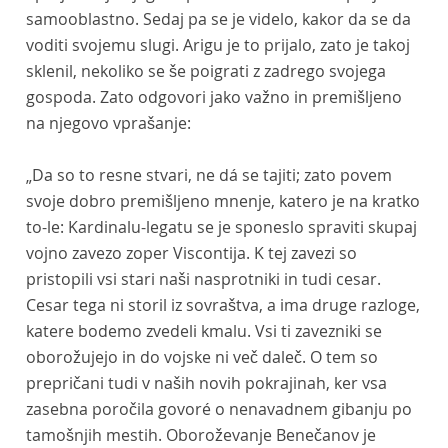
samooblastno. Sedaj pa se je videlo, kakor da se da
voditi svojemu slugi. Arigu je to prijalo, zato je takoj
sklenil, nekoliko se še poigrati z zadrego svojega
gospoda. Zato odgovori jako važno in premišljeno
na njegovo vprašanje:
„Da so to resne stvari, ne dá se tajiti; zato povem
svoje dobro premišljeno mnenje, katero je na kratko
to-le: Kardinalu-legatu se je sponeslo spraviti skupaj
vojno zavezo zoper Viscontija. K tej zavezi so
pristopili vsi stari naši nasprotniki in tudi cesar.
Cesar tega ni storil iz sovraštva, a ima druge razloge,
katere bodemo zvedeli kmalu. Vsi ti zavezniki se
oborožujejo in do vojske ni več daleč. O tem so
prepričani tudi v naših novih pokrajinah, ker vsa
zasebna poročila govoré o nenavadnem gibanju po
tamošnjih mestih. Oboroževanje Benečanov je