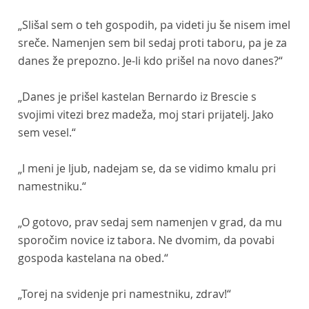
„Slišal sem o teh gospodih, pa videti ju še nisem imel
sreče. Namenjen sem bil sedaj proti taboru, pa je za
danes že prepozno. Je-li kdo prišel na novo danes?“
„Danes je prišel kastelan Bernardo iz Brescie s
svojimi vitezi brez madeža, moj stari prijatelj. Jako
sem vesel.“
„I meni je ljub, nadejam se, da se vidimo kmalu pri
namestniku.“
„O gotovo, prav sedaj sem namenjen v grad, da mu
sporočim novice iz tabora. Ne dvomim, da povabi
gospoda kastelana na obed.“
„Torej na svidenje pri namestniku, zdrav!“