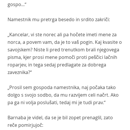
gospo...“
Namestnik mu pretrga besedo in srdito zakriči:
„Kancelar, vi ste norec ali pa hočete imeti mene za
norca, a povem vam, da je to vaš pogin. Kaj kvasite o
savojskem? Niste li pred trenutkom brali njegovega
pisma, kjer prosi mene pomoči proti peščici lačnih
roparjev, in tega sedaj predlagate za dobrega
zaveznika?“
„Prosil sem gospoda namestnika, naj počaka tako
dolgo s svojo sodbo, da mu razvijem celi načrt. Ako
pa ga ni volja poslušati, tedaj mi je tudi prav.“
Barnaba je videl, da se je bil zopet prenaglil, zato
reče pomirjujoč: