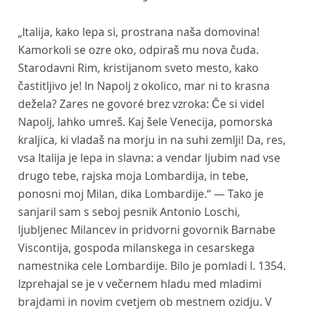
„Italija, kako lepa si, prostrana naša domovina!
Kamorkoli se ozre oko, odpiraš mu nova čuda.
Starodavni Rim, kristijanom sveto mesto, kako
častitljivo je! In Napolj z okolico, mar ni to krasna
dežela? Zares ne govoré brez vzroka: Če si videl
Napolj, lahko umreš. Kaj šele Venecija, pomorska
kraljica, ki vladaš na morju in na suhi zemlji! Da, res,
vsa Italija je lepa in slavna: a vendar ljubim nad vse
drugo tebe, rajska moja Lombardija, in tebe,
ponosni moj Milan, dika Lombardije.“ — Tako je
sanjaril sam s seboj pesnik Antonio Loschi,
ljubljenec Milancev in pridvorni govornik Barnabe
Viscontija, gospoda milanskega in cesarskega
namestnika cele Lombardije. Bilo je pomladi l. 1354.
Izprehajal se je v večernem hladu med mladimi
brajdami in novim cvetjem ob mestnem ozidju. V