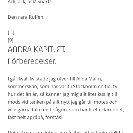
Ack, ack, ack!
Snart!
Den
rara
Ruffen.
[...]
[9]
ANDRA KAPITLET.
Förberedelser.
I går kväll kvistade jag öfver till Alida Malm,
sömmerskan, som har varit i Stockholm en tid, ty
hur det än är, så känner jag mig allt litet kuslig till
mods vid tanken på allt nytt jag går till mötes och
ville gärna tala med någon, som har litet erfarenhet,
fast helt apråpå, förstås!
Det vill minsann inte säga så litet, att vid mina fyllda