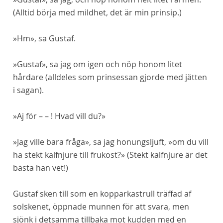
(Alltid börja med mildhet, det är min prinsip.)
»Hm», sa Gustaf.
»Gustaf», sa jag om igen och nöp honom litet
hårdare (alldeles som prinsessan gjorde med jätten
i sagan).
»Aj för – – ! Hvad vill du?»
»Jag ville bara fråga», sa jag honungsljuft, »om du vill
ha stekt kalfnjure till frukost?» (Stekt kalfnjure är det
bästa han vet!)
Gustaf sken till som en kopparkastrull träffad af
solskenet, öppnade munnen för att svara, men
sjönk i detsamma tillbaka mot kudden med en