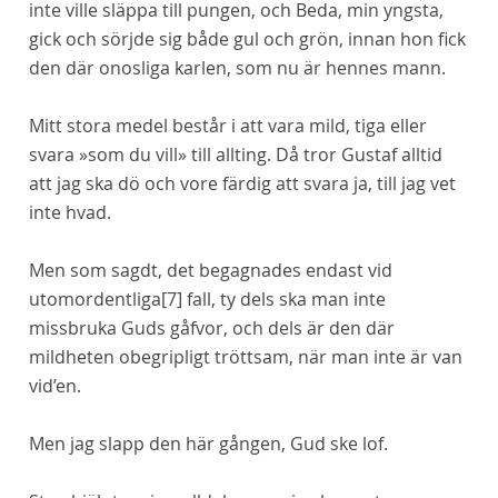
inte ville släppa till pungen, och Beda, min yngsta,
gick och sörjde sig både gul och grön, innan hon fick
den där onosliga karlen, som nu är hennes mann.
Mitt stora medel består i att vara mild, tiga eller
svara »som du vill» till allting. Då tror Gustaf alltid
att jag ska dö och vore färdig att svara ja, till jag vet
inte hvad.
Men som sagdt, det begagnades endast vid
utomordentliga
[7]
fall, ty dels ska man inte
missbruka Guds gåfvor, och dels är den där
mildheten obegripligt tröttsam, när man inte är van
vid’en.
Men jag slapp den här gången, Gud ske lof.