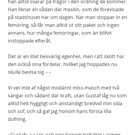
han alltid svarar på frågor i den ordning de kommer.
Han liknar en sådan där maskin, som de förevisade
på stadshuset här om dagen. När man stoppar in en
femöring, så får man alltid ut sitt paket och ingen
annans, hur många femöringar, som än blifvit
instoppade efteråt.
Det är en litet besvärlig egenhet, men rätt skött har
den också sina fördelar, hvilket jag hoppades nu
skulle bevisa sig – –
Vi vet inte af något modärnt miss-masch med två
sängar och sådant där krafs, utan Gustaf låg nu som
alltid helt hyggligt och anständigt bredvid min sida
och sof, och så gaf jag honom hans första lilla
dufning.
»Gustaf», sa jag, och nöp honom helt litet i armen.