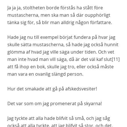
Ja ja ja, stoltheten borde förstås ha stått före
mustascherna, men ska man så där oupphörligt
tänka sig för, så blir man
alldrig
någon författare.
Hade jag nu till exempel börjat fundera på
hvar
jag
skulle sätta mustascherna, så hade jag också hunnit
glömma af
hvad
jag ville säga under tiden. Och vet
man inte hvad man vill säga, då är det väl kaf slut
[11]
att få ihop en bok, skulle jag tro, eller också måste
man vara en ovanlig slängd person.
Hur det smakade att gå på afskedsvesiter!
Det var som om jag promenerat på skyarna!
Jag tyckte att alla hade blifvit så små, och jag såg
också att alla tyckte, att jag blifvit så stor, och det,