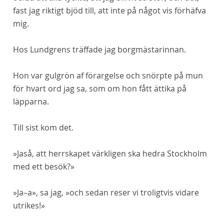
fast jag riktigt bjöd till, att inte på något vis förhäfva
mig.
Hos Lundgrens träffade jag borgmästarinnan.
Hon var gulgrön af förargelse och snörpte på mun
för hvart ord jag sa, som om hon fått ättika på
läpparna.
Till sist kom det.
»Jaså, att herrskapet värkligen ska hedra Stockholm
med ett besök?»
»Ja–a», sa jag, »och sedan reser vi troligtvis vidare
utrikes!»