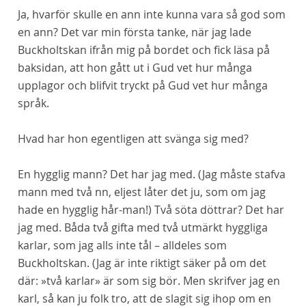
Ja, hvarför skulle en ann inte kunna vara så god som
en ann? Det var min första tanke, när jag lade
Buckholtskan ifrån mig på bordet och fick läsa på
baksidan, att hon gått ut i Gud vet hur många
upplagor och blifvit tryckt på Gud vet hur många
språk.
Hvad har hon egentligen att svänga sig med?
En hygglig mann? Det har jag med. (Jag måste stafva
mann med två nn, eljest låter det ju, som om jag
hade en hygglig
hår-man!)
Två söta döttrar? Det har
jag med. Båda två gifta med två
utmärkt
hyggliga
karlar, som jag alls inte tål – alldeles som
Buckholtskan. (Jag är inte riktigt säker på om det
där: »två karlar» är som sig bör. Men skrifver jag
en
karl, så kan ju folk tro, att de slagit sig ihop om en