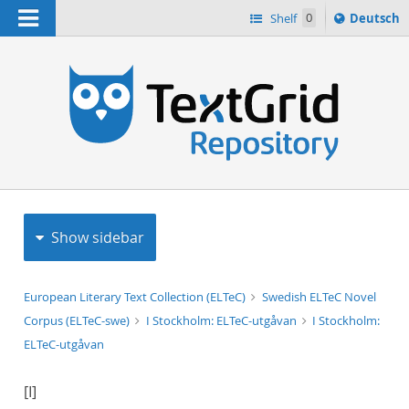
Navigation
Sprache
Shelf
0
Deutsch
ï¿½ndern
h
nach
Show sidebar
European Literary Text Collection (ELTeC)
Swedish ELTeC Novel
Corpus (ELTeC-swe)
I Stockholm: ELTeC-utgåvan
I Stockholm:
ELTeC-utgåvan
[I]