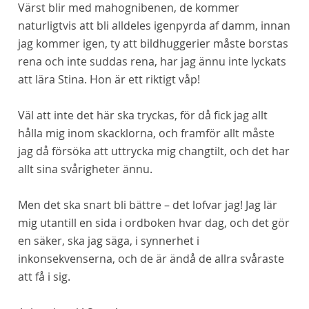
Värst blir med mahognibenen, de kommer
naturligtvis att bli alldeles igenpyrda af damm, innan
jag kommer igen, ty att bildhuggerier måste
borstas
rena och inte suddas rena, har jag ännu inte lyckats
att lära Stina. Hon är ett riktigt våp!
Väl att inte det här ska tryckas, för då fick jag allt
hålla mig inom skacklorna, och framför allt måste
jag då försöka att uttrycka mig changtilt, och det har
allt sina svårigheter ännu.
Men det ska snart bli bättre – det lofvar jag! Jag lär
mig utantill en sida i ordboken hvar dag, och det gör
en säker, ska jag säga, i synnerhet i
inkonsekvenserna, och
de
är ändå de allra svåraste
att få i sig.