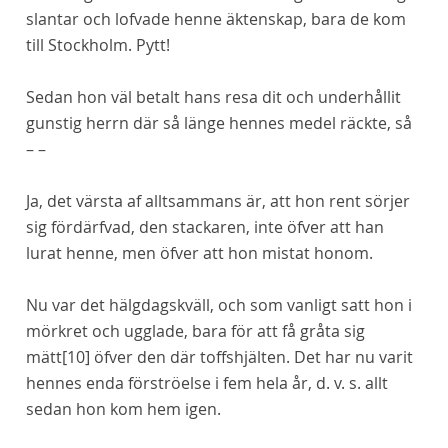
slantar och lofvade henne äktenskap, bara de kom
till Stockholm. Pytt!
Sedan hon väl betalt hans resa
dit
och underhållit
gunstig herrn
där
så länge hennes medel räckte, så
– –
Ja, det värsta af alltsammans är, att hon rent sörjer
sig fördärfvad, den stackaren, inte öfver att han
lurat henne, men öfver att hon mistat honom.
Nu var det hälgdagskväll, och som vanligt satt hon i
mörkret och ugglade, bara för att få gråta sig
mätt
[10]
öfver den där toffshjälten. Det har nu varit
hennes enda förströelse i fem hela år, d. v. s. allt
sedan hon kom hem igen.