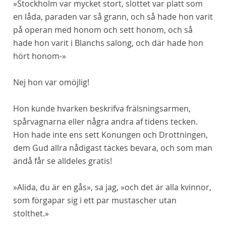
»Stockholm var mycket stort, slottet var platt som
en låda, paraden var så grann, och så hade hon varit
på operan med
honom
och sett
honom
, och så
hade hon varit i Blanchs salong, och där hade hon
hört
honom
-»
Nej hon var omöjlig!
Hon kunde hvarken beskrifva frälsningsarmen,
spårvagnarna eller några andra af tidens tecken.
Hon hade inte ens sett Konungen och Drottningen,
dem Gud allra nådigast täckes bevara, och som man
ändå får se alldeles gratis!
»Alida, du är en gås», sa jag, »och det är alla kvinnor,
som förgapar sig i ett par mustascher utan
stolthet.»