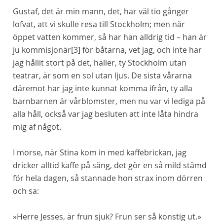
Gustaf, det är
min
mann, det, har väl tio gånger
lofvat, att vi skulle resa till Stockholm; men när
öppet vatten kommer, så har han alldrig tid – han är
ju kommisjonär
[3]
för båtarna, vet jag, och inte har
jag hållit stort på det, häller, ty Stockholm utan
teatrar, är som en sol utan ljus. De sista
vårarna
däremot har
jag
inte kunnat komma ifrån, ty alla
barnbarnen är vårblomster, men nu var vi lediga på
alla håll, också var jag besluten att inte låta hindra
mig af något.
I morse, när Stina kom in med kaffebrickan, jag
dricker alltid kaffe på säng, det gör en så mild stämd
för hela dagen, så stannade hon strax inom dörren
och sa:
»Herre Jesses, är frun sjuk? Frun ser så konstig ut.»