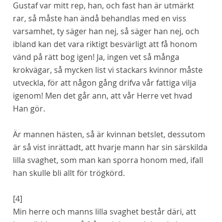
Gustaf var mitt rep, han, och
fast
han är utmärkt
rar, så måste han ändå behandlas med en viss
varsamhet, ty säger han nej, så säger han nej, och
ibland kan det vara riktigt besvärligt att få honom
vänd på rätt bog igen! Ja, ingen vet så många
krokvägar, så mycken list vi stackars kvinnor måste
utveckla, för att någon gång drifva vår fattiga vilja
igenom! Men det går ann, att vår Herre vet hvad
Han gör.
Är mannen hästen, så är kvinnan betslet, dessutom
är så vist inrättadt, att hvarje mann har sin
särskilda
lilla svaghet, som man kan sporra honom med, ifall
han skulle bli
allt
för trögkörd.
[4]
Min herre och manns lilla svaghet består däri, att