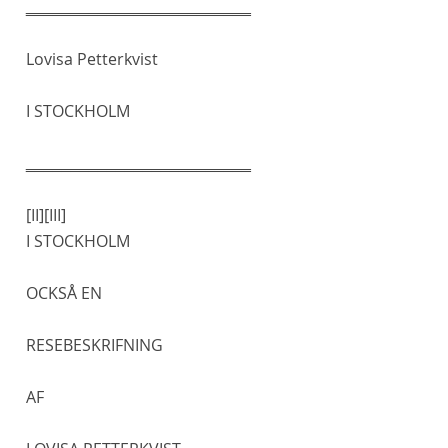
‗‗‗‗‗‗‗‗‗‗‗‗‗‗‗‗‗‗‗‗‗‗‗‗‗
Lovisa Petterkvist
I STOCKHOLM
‗‗‗‗‗‗‗‗‗‗‗‗‗‗‗‗‗‗‗‗‗‗‗‗‗
[II]
[III]
I STOCKHOLM
OCKSÅ EN
RESEBESKRIFNING
AF