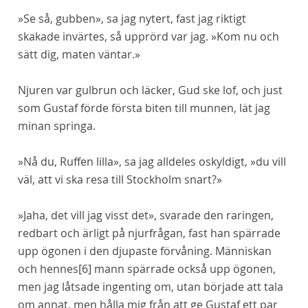
»Se så, gubben», sa jag nytert, fast jag riktigt
skakade invärtes, så upprörd var jag. »Kom nu och
sätt dig, maten väntar.»
Njuren var gulbrun och läcker, Gud ske lof, och just
som Gustaf förde första biten till munnen, lät jag
minan springa.
»Nå du, Ruffen lilla», sa jag alldeles oskyldigt, »du vill
väl, att vi ska resa till Stockholm
snart?
»
»Jaha, det vill jag visst det», svarade den raringen,
redbart och ärligt på njurfrågan, fast han spärrade
upp ögonen i den djupaste förvåning. Människan
och hennes
[6]
mann spärrade också upp ögonen,
men jag låtsade ingenting om, utan började att tala
om annat, men hålla mig från att ge Gustaf ett par