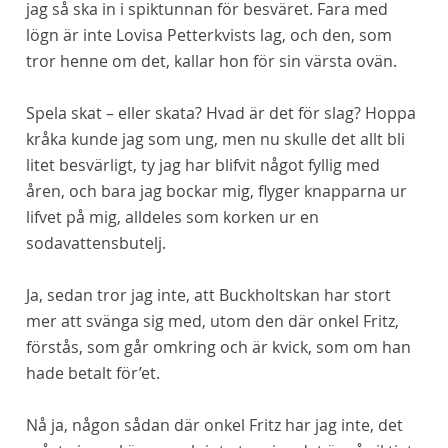
jag så ska in i spiktunnan för besväret. Fara med
lögn är inte Lovisa Petterkvists lag, och den, som
tror henne om
det
, kallar hon för sin värsta ovän.
Spela skat – eller skata? Hvad är det för slag? Hoppa
kråka kunde jag som ung, men nu skulle det allt bli
litet besvärligt, ty jag har blifvit något fyllig med
åren, och bara jag bockar mig, flyger knapparna ur
lifvet på mig, alldeles som korken ur en
sodavattensbutelj.
Ja, sedan tror jag inte, att Buckholtskan har stort
mer att svänga sig med, utom den där onkel Fritz,
förstås, som går omkring och är kvick, som om han
hade betalt för’et.
Nå ja, någon sådan där onkel Fritz har jag
inte
, det