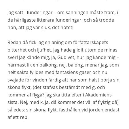
Jag satt i funderingar – om sanningen måste fram, i
de härligaste
litterära
funderingar, och så trodde
hon, att jag var sjuk, det nötet!
Redan då fick jag en aning om författarskapets
bitterhet och ljufhet. Jag hade glidit utom de minas
sver! Jag kände mig, ja, Gud vet, hur jag kände mig –
närmast lik en balkong, nej, balong, menar jag, som
helt sakta fylldes med fantasiens gaser och nu
svajade för vinden färdig att när som hälst börja sin
sköna flykt, (det stafvas bestämdt med g, och
kommer af flyga? Jag ska titta efter i Akademiens
sista. Nej, med k. Ja, då kommer det väl af flyktig då)
således: sin sköna flykt, fasthållen vid jorden endast
af ett rep.