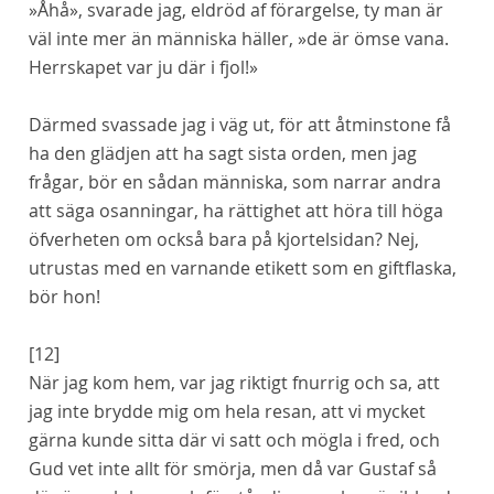
»Åhå», svarade jag, eldröd af förargelse, ty man är
väl inte mer än människa häller, »de är ömse vana.
Herrskapet var ju där i fjol!»
Därmed svassade jag i väg ut, för att åtminstone få
ha den glädjen att ha sagt sista orden, men jag
frågar, bör en
sådan
människa, som narrar andra
att säga osanningar, ha rättighet att höra till höga
öfverheten om också bara på kjortelsidan? Nej,
utrustas med en varnande etikett som en giftflaska,
bör hon!
[12]
När jag kom hem, var jag riktigt fnurrig och sa, att
jag inte brydde mig om hela resan, att vi mycket
gärna kunde sitta där vi satt och mögla i fred, och
Gud vet inte allt för smörja, men då var Gustaf så