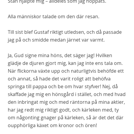
Stan
hjälpte mig – alldeles som jag hoppats.
Alla människor talade om den där resan.
Till sist blef Gustaf riktigt utledsen, och då passade
jag på och smidde medan järnet var varmt.
Ja, Gud signe mina höns, det säger jag! Hvilken
glädje de djuren gjort mig, kan jag inte ens tala om.
När flickorna växte upp och naturligtvis behöfde ett
och annat, så hade det varit roligt att behöfva
springa till pappa och be om hvar styfver! Nej, då
skaffade jag mig en hönsgård i stället, och med hvad
den inbringat mig och med räntorna på mina aktier,
har jag redt mig riktigt godt, och kärleken med, ty
om någonting gnager på kärleken, så är det det där
oupphörliga käxet om kronor och ören!