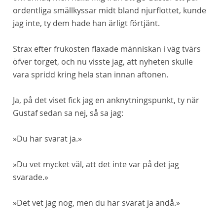
ordentliga smällkyssar midt bland njurflottet, kunde
jag inte, ty dem hade han ärligt förtjänt.
Strax efter frukosten flaxade människan i väg tvärs
öfver torget, och nu visste jag, att nyheten skulle
vara spridd kring hela stan innan aftonen.
Ja, på det viset fick jag en anknytningspunkt, ty när
Gustaf sedan sa nej, så sa jag:
»Du
har
svarat ja.»
»Du vet mycket väl, att det inte var på
det
jag
svarade.»
»Det vet jag nog, men du har svarat ja
ändå.
»