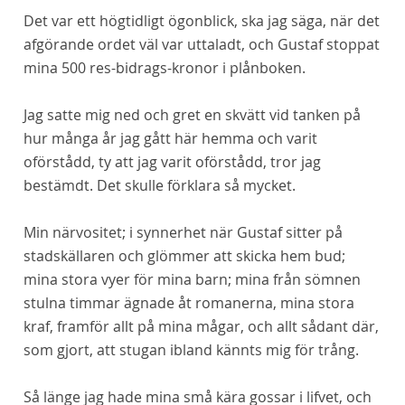
Det var ett högtidligt ögonblick, ska jag säga, när det
afgörande ordet väl var uttaladt, och Gustaf stoppat
mina 500 res-bidrags-kronor i plånboken.
Jag satte mig ned och gret en skvätt vid tanken på
hur många år jag gått här hemma och varit
oförstådd, ty att jag varit oförstådd, tror jag
bestämdt. Det skulle förklara så mycket.
Min närvositet; i synnerhet när Gustaf sitter på
stadskällaren och glömmer att skicka hem bud;
mina stora vyer för mina barn; mina från sömnen
stulna timmar ägnade åt romanerna, mina stora
kraf, framför allt på mina mågar, och allt sådant där,
som gjort, att stugan ibland kännts mig för trång.
Så länge jag hade mina små kära gossar i lifvet, och