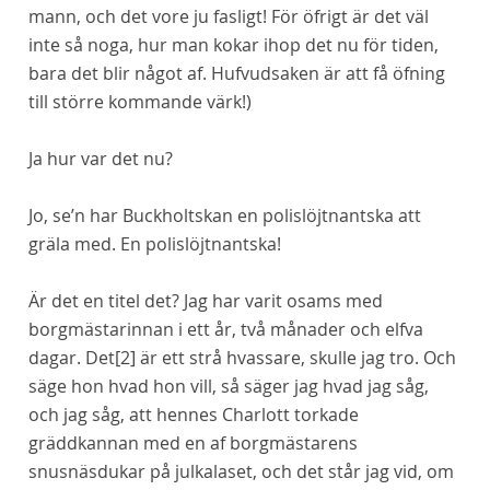
mann, och det vore ju fasligt! För öfrigt är det väl
inte så noga, hur man kokar ihop det nu för tiden,
bara det blir något af. Hufvudsaken är att få öfning
till större kommande värk!)
Ja hur var det nu?
Jo, se’n har Buckholtskan en polislöjtnantska att
gräla med. En polislöjtnantska!
Är det en titel det? Jag har varit osams med
borgmästarinnan i ett år, två månader och elfva
dagar. Det
[2]
är ett strå hvassare, skulle jag tro. Och
säge hon hvad hon
vill
, så säger jag hvad jag
såg
,
och jag såg, att hennes Charlott torkade
gräddkannan med en af borgmästarens
snusnäsdukar på julkalaset, och det
står
jag vid, om