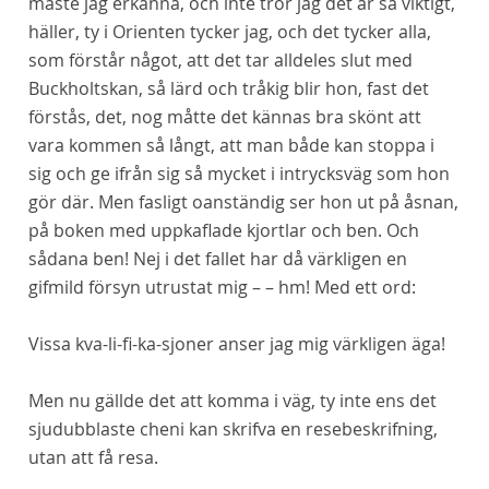
måste jag erkänna, och inte tror jag det är så viktigt,
häller, ty i Orienten tycker jag, och det tycker alla,
som förstår något, att det tar alldeles slut med
Buckholtskan, så lärd och tråkig blir hon, fast det
förstås, det, nog måtte det kännas bra skönt att
vara kommen så långt, att man både kan stoppa i
sig och ge ifrån sig så mycket i intrycksväg som hon
gör där. Men fasligt oanständig ser hon ut på åsnan,
på boken med uppkaflade kjortlar och ben. Och
sådana ben! Nej i
det
fallet har då värkligen en
gifmild försyn utrustat mig – – hm! Med ett ord:
Vissa
kva-li-fi-ka-sjoner anser jag mig värkligen äga!
Men nu gällde det att komma i väg, ty inte ens det
sjudubblaste cheni kan skrifva en resebeskrifning,
utan att få resa.