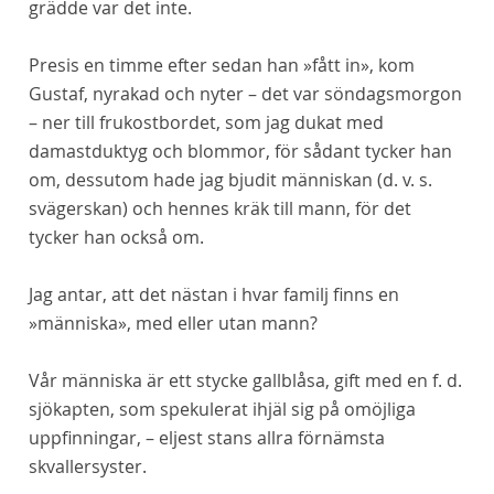
grädde var det inte.
Presis en timme efter sedan han »fått in», kom
Gustaf, nyrakad och nyter – det var söndagsmorgon
– ner till frukostbordet, som jag dukat med
damastduktyg och blommor, för sådant tycker han
om, dessutom hade jag bjudit människan (d. v. s.
svägerskan) och hennes kräk till mann, för det
tycker han
också
om.
Jag antar, att det nästan i hvar familj finns en
»människa», med eller utan mann?
Vår
människa är ett stycke gallblåsa, gift med en f. d.
sjökapten, som spekulerat ihjäl sig på omöjliga
uppfinningar, – eljest stans allra förnämsta
skvallersyster.