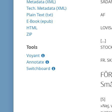
Metadata (XML)
SÅDA
Tech. Metadata (XML)
Plain Text (txt)
AF
E-Book (epub)
HTML
LOVIS
ZIP
[...]
Tools
STOC
Voyant
FR. S
Annotate
Switchboard
FÖR
Små
[5]
»
N
ej,