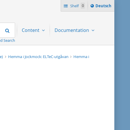
Sprache
Shelf
0
Deutsch
ï¿½ndern
nach
Search
Content
Documentation
d Search
we)
Hemma i Jockmock: ELTeC-utgåvan
Hemma i