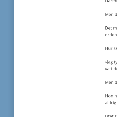
Därför
Men de
Det mi
orden
Hur sk
»
Jag
ty
»att d
Men de
Hon ha
aldrig
Litet 