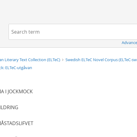
Navigation
Search term:
Advance
n Literary Text Collection (ELTeC)
Swedish ELTeC Novel Corpus (ELTeC-s
k: ELTeC-utgåvan
A I JOCKMOCK
ILDRING
ÅSTADSLIFVET