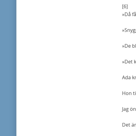
[6]
»Då få
»Snygg
»De bl
»Det k
Ada k
Hon ti
Jag ö
Det är