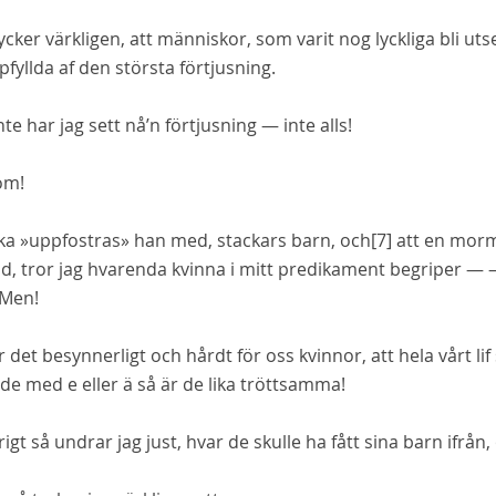
cker värkligen, att människor, som varit nog lyckliga bli ut
pfyllda af den största förtjusning.
te har jag sett nå’n förtjusning — inte
alls!
om!
ka »uppfostras» han med, stackars barn, och
[7]
att en mormo
ad, tror jag hvarenda kvinna i mitt predikament begriper —
 Men!
r
det besynnerligt och hårdt för oss kvinnor, att hela vårt l
ade med
e
eller
ä
så är de lika tröttsamma!
rigt så undrar jag just, hvar de skulle ha fått sina barn ifrån, 