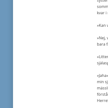
syster
somma
kvar i
»Kan v
»Nej, 
bara f
»Litt
själas
»Jaha»
min sj
mässli
först
Herre