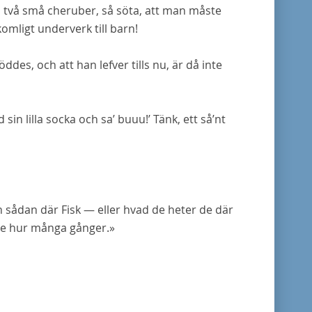
a, två små cheruber, så söta, att man måste
lkomligt
underverk
till barn!
ddes, och att han lefver tills nu, är då inte
n lilla socka och sa’ buuu!’ Tänk, ett så’nt
n sådan där Fisk — eller hvad de heter de där
nte hur många gånger.»