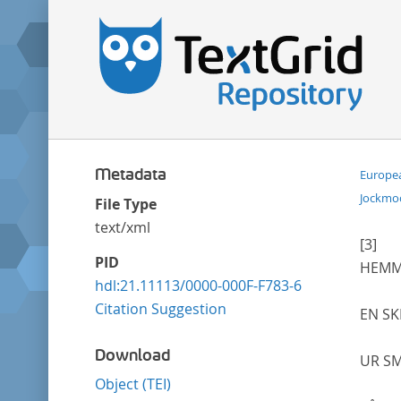
Metadata
Europea
Jockmoc
File Type
text/xml
[3]
PID
HEMM
hdl:21.11113/0000-000F-F783-6
Citation Suggestion
EN SK
Download
UR SM
Object (TEI)