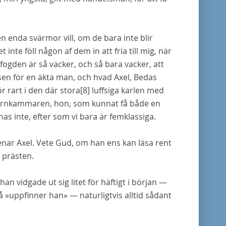
en enda svärmor vill, om de bara inte blir
det inte föll någon af dem in att fria till mig, när
nofogden är så vacker, och så
bara
vacker, att
sen för en äkta man, och hvad Axel, Bedas
ör rart i den där stora
[8]
luffsiga karlen med
n barnkammaren, hon, som kunnat få både en
nas inte, efter som vi bara är femklassiga.
 menar Axel. Vete Gud, om han ens kan läsa rent
r prästen.
han vidgade ut sig litet för häftigt i början —
 »uppfinner han» — naturligtvis alltid sådant