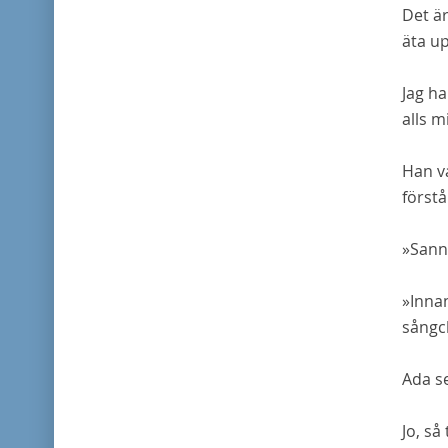
Det är
äta up
Jag ha
alls m
Han va
först
»Sann
»Innan
sångch
Ada se
Jo, så