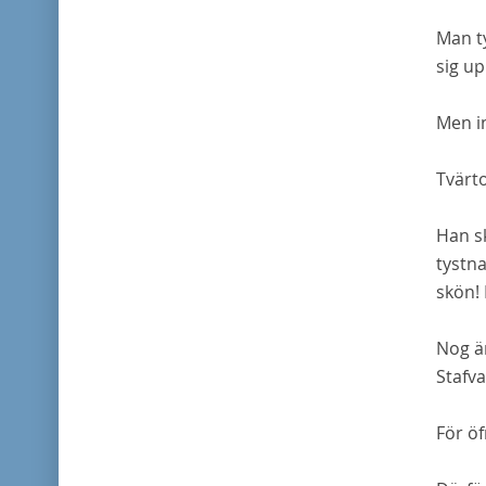
Man ty
sig up
Men in
Tvärt
Han s
tystn
skön!
Nog
ä
Stafv
För öf