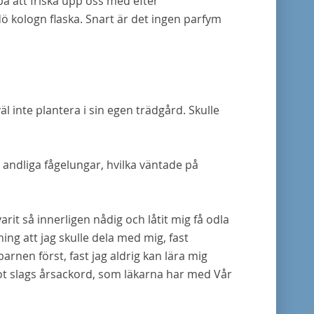
på att friska upp oss med efter
 kologn flaska. Snart är det ingen parfym
äl inte plantera i sin egen trädgård. Skulle
andliga fågelungar, hvilka väntade på
varit så innerligen nådig och låtit mig få odla
ing att jag skulle dela med mig, fast
rnen först, fast jag aldrig
kan
lära mig
ågot slags årsackord, som läkarna har med Vår