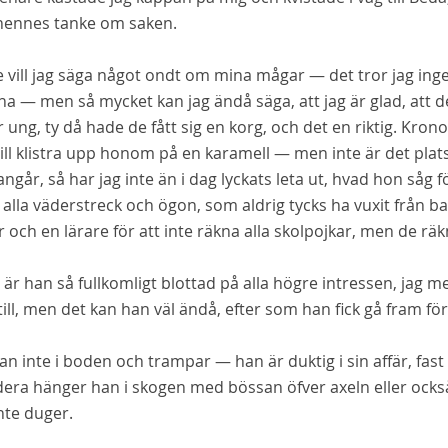
hennes
tanke om saken.
te vill jag säga något ondt om mina mågar — det tror jag ing
na
— men
så
mycket kan jag ändå säga, att jag är
glad
, att 
r ung, ty då hade de fått sig en korg, och det en riktig. Kro
ill klistra upp honom på en karamell — men inte är
det
plat
ngår, så har jag inte än i dag lyckats leta ut, hvad hon såg f
t alla väderstreck och ögon, som aldrig tycks ha vuxit frå
 och en lärare för att inte räkna alla skolpojkar, men de räk
l är han så fullkomligt blottad på alla högre intressen, jag
ill, men det kan han väl ändå, efter som han fick gå fram fö
an inte i boden och trampar — han är duktig i sin affär, fast 
era hänger han i skogen med bössan öfver axeln eller också
nte duger.