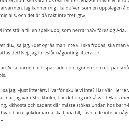
dotter, som ska vara hos oss i vinter, »något måste vi hitta 
rvärmen. Jag känner mig lika dufven som en uppslagen å dö
 mig alls, och det är då rakt inte trefligt.»
i inte ställa till en spelklubb, som herrarna?» föreslog Ada.
vet du», sa jag, »det ogräs man inte vill ska frodas, ska man v
attas det! Nej, jag föreslår någonting litterärt.»
erärt?» sa barnen och spärrade upp ögonen som ett par små 
pis.
, sa jag, »just litterärt. Hvarför skulle vi inte? Har Vår Herre 
äl, när jag var i Stockholm, har det nog också varit Hans men
ng, kikhosta och sådant där måste stökas undan hos barn-ba
å hvad barn-sjukdomarna
ska
tjäna till, såvida de inte är n
!»