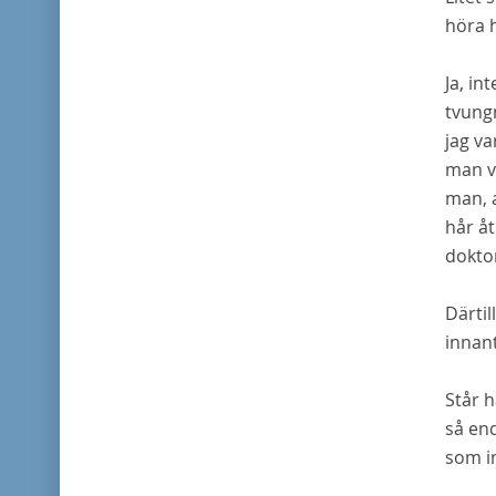
höra
Ja, in
tvung
jag va
man v
man, a
hår å
doktor
Därtil
innant
Står h
så end
som i