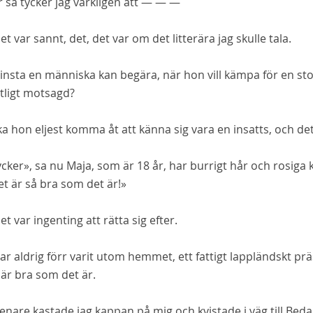
 så tycker jag värkligen att — — —
t var sannt, det, det var om det litterära jag skulle tala.
nsta en människa kan begära, när hon vill kämpa för en stor i
tligt motsagd?
a hon eljest komma åt att känna sig vara en insatts, och det va
cker», sa nu Maja, som är 18 år, har burrigt hår och rosiga
et är
så
bra som det är!»
t var ingenting att rätta sig efter.
r aldrig förr varit utom hemmet, ett fattigt lappländskt prä
är bra som det är.
senare kastade jag kappan på mig och kvistade i väg till Beda