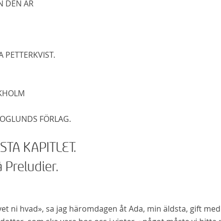
N DEN ÄR
A PETTERKVIST.
KHOLM
KOGLUNDS FÖRLAG.
STA KAPITLET.
 Preludier.
 vet ni hvad», sa jag häromdagen åt Ada, min äldsta, gift me