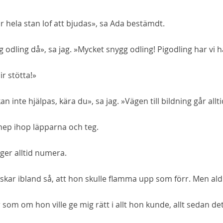
r hela stan lof att bjudas», sa Ada bestämdt.
 odling då», sa jag. »
Mycket
snygg odling! Pigodling har vi 
ir stötta!»
an inte hjälpas, kära du», sa jag. »Vägen till bildning går allt
nep ihop läpparna och teg.
ger alltid numera.
nskar ibland
så
, att hon skulle flamma upp som förr. Men ald
 som om hon ville ge mig rätt i allt hon
kunde
, allt sedan d