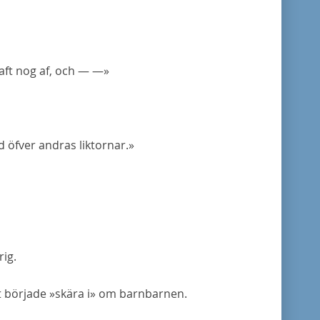
haft nog af, och — —»
id öfver andras liktornar.»
rig.
et började »skära i» om barnbarnen.