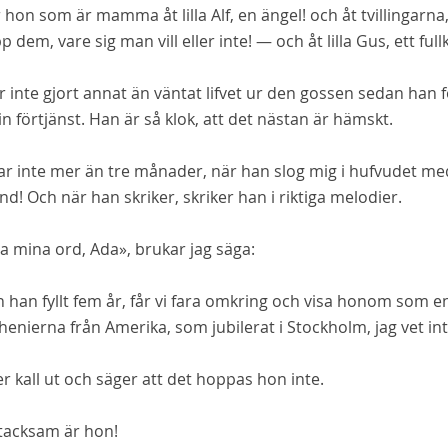
 hon som är mamma åt lilla Alf, en
ängel!
och åt tvillingarn
p dem, vare sig man vill eller inte! — och åt lilla Gus, ett ful
r inte gjort annat än väntat lifvet ur den gossen sedan han fö
in förtjänst. Han är så klok, att det nästan är hämskt.
r inte mer än tre månader, när han slog mig i hufvudet med si
ånd! Och
när
han skriker, skriker han i riktiga
melodier
.
a mina ord, Ada», brukar jag säga:
 han fyllt fem år, får vi fara omkring och visa honom som e
enierna från Amerika, som jubilerat i Stockholm, jag vet i
r kall ut och säger att det hoppas hon inte.
 tacksam är
hon!