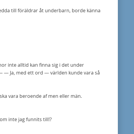
sedda till föräldrar åt underbarn, borde känna
r inte alltid kan finna sig i
det
under
 — — Ja, med ett ord — världen
kunde
vara så
if ska vara beroende af men eller män.
om inte jag funnits till!?