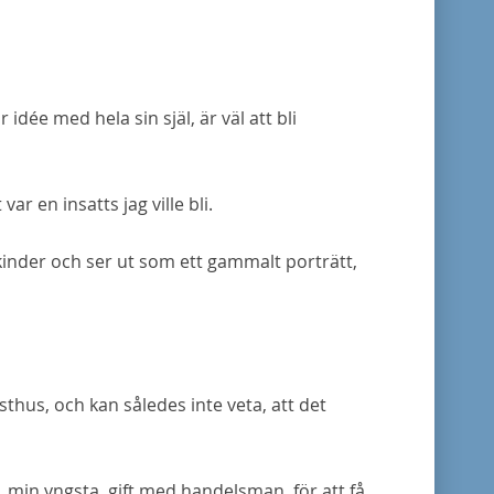
dée med hela sin själ, är väl att bli
r en insatts jag ville bli.
 kinder och ser ut som ett gammalt porträtt,
sthus, och kan således inte veta, att det
, min yngsta, gift med handelsman, för att få