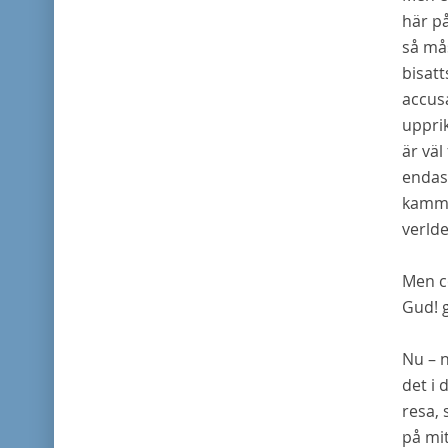
här på
så mås
bisatt
accusa
upprik
är väl
endas
kammar
verld
Men c
Gud! g
Nu – n
det i 
resa, 
på mit