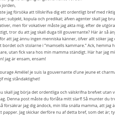
 jorden,
te jag försöka att tillskrifva dig ett ordentligt bref med rikti
ser; subjekt, kopula och predikat; äfven agenter skall jag br
tiver, men för vokativer måste jag akta mig, efter de utgöra
tigt, tror du att jag skall duga till gouvernante? Här är så ä
 för att jag ännu ingen menniska känner, öfver allt söker ja
t bordet och stolarne i ”mamsells kammare.” Ack, hemma hos
e, utan fick vara hos min mamma ständigt. Här har jag mitt
en! jag är ensam, ensam!
ourage Amélie! je suis la gouvernante d’une jeune et charm
if mig ståndaktighet!
u skall jag börja det ordentliga och välskrifna brefvet utan 
dag. Denna post måste du förlåta mitt slarf! Så munter du tror 
så försäkrar jag dig ändock, min lilla snälla mamma, att jag
t papper. Jag skickar derföre nu af detta bref, som det är; ty