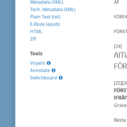
Metadata (XML)
AF
Tech. Metadata (XML)
Plain Text (txt)
FÖRFA
E-Book (epub)
HTML
FÖRST
ZIP
[24]
Tools
AMA
Voyant
FÖR
Annotate
Switchboard
[25]
[2
FÖRS
IFRÅN
Gräs
Bäst