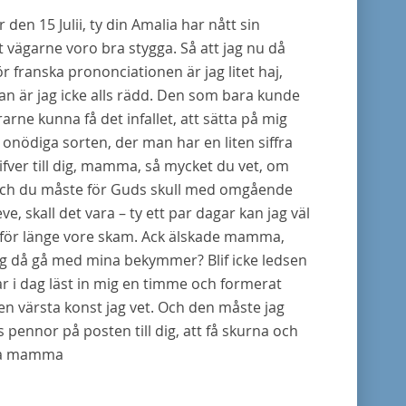
den 15 Julii, ty din Amalia har nått sin
vägarne voro bra stygga. Så att jag nu då
 franska prononciationen är jag litet haj,
skan är jag icke alls rädd. Den som bara kunde
rarne kunna få det infallet, att sätta på mig
 onödiga sorten, der man har en liten siffra
krifver till dig, mamma, så mycket du vet, om
, och du måste för Guds skull med omgående
e, skall det vara – ty ett par dagar kan jag väl
n för länge vore skam. Ack älskade mamma,
 jag då gå med mina bekymmer? Blif icke ledsen
r i dag läst in mig en timme och formerat
en värsta konst jag vet. Och den måste jag
vs pennor på posten till dig, att få skurna och
lla mamma