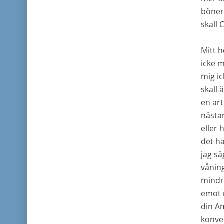
böner
skall 
Mitt h
icke 
mig ic
skall
en art
nästan
eller 
det ha
jag s
vånin
mindr
emot 
din Am
konve