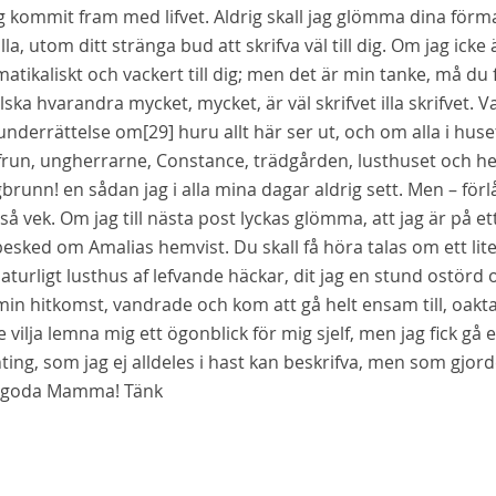
g kommit fram med lifvet. Aldrig skall jag glömma dina förma
la, utom ditt stränga bud att skrifva
väl
till dig. Om jag icke 
tikaliskt och vackert till dig; men det är min tanke, må du 
lska hvarandra mycket, mycket, är
väl
skrifvet
illa
skrifvet. V
 underrättelse om
[29]
huru allt här ser ut, och om alla i huse
run, ungherrarne, Constance, trädgården, lusthuset och hela 
brunn! en sådan jag i alla mina dagar aldrig sett. Men – förl
 så vek. Om jag till nästa post lyckas glömma, att jag är på et
esked om Amalias hemvist. Du skall få höra talas om ett litet 
naturligt lusthus af lefvande häckar, dit jag en stund ostör
min hitkomst, vandrade och kom att gå helt ensam till, oakta
e vilja lemna mig ett ögonblick för mig sjelf, men jag fick g
ing, som jag ej alldeles i hast kan beskrifva, men som gjo
 goda Mamma! Tänk
n