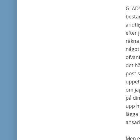
G
LÄD
bestä
ändtli
efter 
räkna 
något 
ofvanf
det h
post s
uppeh
om jag
på din
upp he
lägga 
ansad
Men e