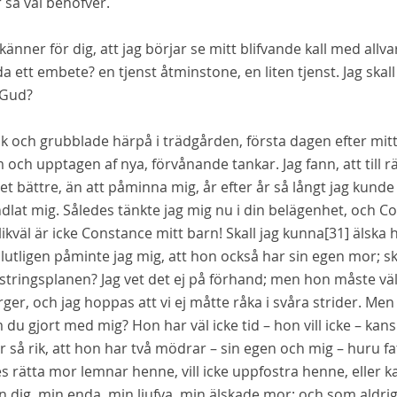
 så väl behöfver.
känner för dig, att jag börjar se mitt blifvande kall med al
äda ett
embete?
en tjenst åtminstone, en liten tjenst. Jag ska
 Gud?
ick och grubblade härpå i trädgården, första dagen efter m
och upptagen af nya, förvånande tankar. Jag fann, att till r
tet bättre, än att påminna mig, år efter år så långt jag kunde
lat mig. Således tänkte jag mig nu i din belägenhet, och Co
likväl är icke Constance mitt barn! Skall jag kunna
[31]
älska 
lutligen påminte jag mig, att hon också har sin egen mor; sk
tringsplanen? Jag vet det ej på förhand; men hon måste väl ä
er, och jag hoppas att vi ej måtte råka i svåra strider. Men 
du gjort med mig? Hon har väl icke tid – hon vill icke – kan
 så rik, att hon har
två
mödrar – sin egen och mig – huru fat
 rätta mor lemnar henne, vill icke uppfostra henne, eller ka
 dig, min enda, min ljufva, min älskade mor; och som aldrig