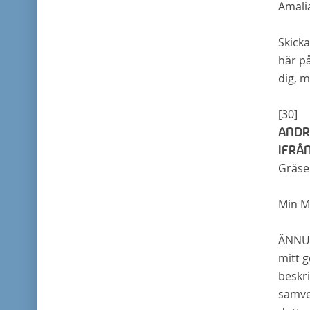
Amali
Skicka
här på
dig, 
[30]
ANDR
IFRÅ
Gräs
Min M
Ä
NNU
mitt g
beskri
samvet