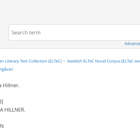
Navigation
Search term:
Advance
n Literary Text Collection (ELTeC)
Swedish ELTeC Novel Corpus (ELTeC-s
utgåvan
 Hillner.
3]
A HILLNER.
AN