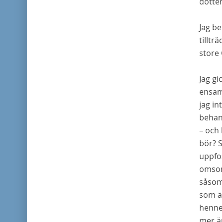
dotter
Jag be
tilltr
store
Jag g
ensam 
jag in
behand
– och 
bör? S
uppfos
omsorg
såsom 
som är
hennes
mer än