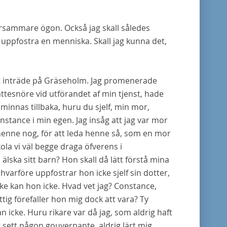
lvarsammare ögon. Också jag skall således
ll uppfostra en menniska. Skall jag kunna det,
itt inträde på Gräseholm. Jag promenerade
ättesnöre vid utförandet af min tjenst, hade
 minnas tillbaka, huru du sjelf, min mor,
nstance i min egen. Jag insåg att jag var mor
henne nog, för att leda henne så, som en mor
ola vi väl begge draga öfverens i
lska sitt barn? Hon skall då lätt förstå mina
hvarföre uppfostrar hon icke sjelf sin dotter,
ske kan hon icke. Hvad vet jag? Constance,
tig förefaller hon mig dock att vara? Ty
n icke. Huru rikare var då jag, som aldrig haft
 sett någon gouvernante, aldrig lärt mig