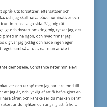
gt språk uti: försattser, eftersattser och
uka, och jag skall hafva både nominativer och
 fruntimrens svaga sida. Säg mig rätt
ngsligt och dystert omkring mig, tycker jag, det
g dig med mina ögon, och hvad finner jag?
 dig var jag lycklig och hade ingen egen
 eget rum! så är det, när man är ute i
ante demoiselle. Constance heter min elev!
vokativer och utrop! men jag har icke mod till
att jag är, och lycklig af att få hafva gjort en
 är nära tårar, och kanske ser du märken deraf
 säkert är du nyfiken och ängslig att få höra