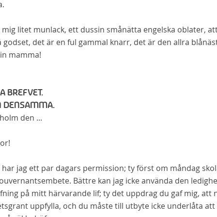
a.
 mig litet munlack, ett dussin smånätta engelska oblater, att
 godset, det är en ful gammal knarr, det är den allra blånästa
min mamma!
A BREFVET.
N DENSAMMA.
eholm
den ...
or!
har jag ett par dagars permission; ty först om måndag skol
ouvernantsembete. Bättre kan jag icke använda den ledighet,
fning på mitt härvarande lif; ty det uppdrag du gaf mig, att n
sgrant uppfylla, och du måste till utbyte icke underlåta att