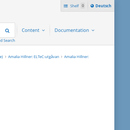
Sprache
Shelf
0
Deutsch
ï¿½ndern
nach
Search
Content
Documentation
d Search
we)
Amalia Hillner: ELTeC-utgåvan
Amalia Hillner: