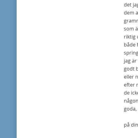
det ja
dem al
gramma
som ä
riktig
både f
spring
jag är
godt b
eller 
efter 
de ick
någont
goda,
på di