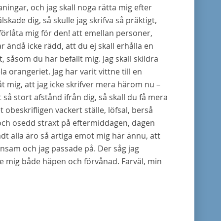
ningar, och jag skall noga rätta mig efter
älskade dig, så skulle jag skrifva så präktigt,
förlåta mig för den! att emellan personer,
ar ändå icke rädd, att du ej skall erhålla en
t, såsom du har befallt mig. Jag skall skildra
orangeriet. Jag har varit vittne till en
åt mig, att jag icke skrifver mera härom nu –
t så stort afstånd ifrån dig, så skall du få mera
obeskrifligen vackert ställe, löfsal, berså
d och osedd straxt på eftermiddagen, dagen
dt alla äro så artiga emot mig här ännu, att
å ensam och jag passade på. Der såg jag
rde mig både häpen och förvånad. Farväl, min