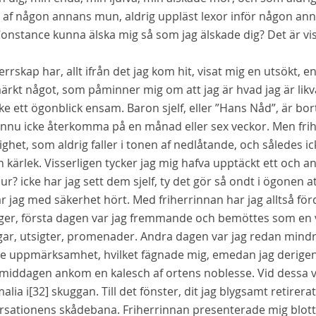
 af någon annans mun, aldrig uppläst lexor inför någon anna
Constance kunna älska mig så som jag älskade dig? Det är vis
errskap har, allt ifrån det jag kom hit, visat mig en utsök
märkt något, som påminner mig om att jag är hvad jag är li
ke ett ögonblick ensam. Baron sjelf, eller ”Hans Nåd”, är bo
 ännu icke återkomma på en månad eller sex veckor. Men fri
ighet, som aldrig faller i tonen af nedlåtande, och således i
 kärlek. Visserligen tycker jag mig hafva upptäckt ett och a
hur? icke har jag sett dem sjelf, ty det gör så ondt i ögonen 
r jag med säkerhet hört. Med friherrinnan har jag alltså f
äger, första dagen var jag fremmande och bemöttes som en v
gar, utsigter, promenader. Andra dagen var jag redan min
e uppmärksamhet, hvilket fägnade mig, emedan jag derigen
middagen ankom en kalesch af ortens noblesse. Vid dessa v
alia i
[32]
skuggan. Till det fönster, dit jag blygsamt retirera
rsationens skådebana. Friherrinnan presenterade mig blott h