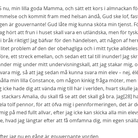
S
nu, min lilla goda Mamma, och sätt ett kors i almnackan för 
mmelse och kommit fram med helsan ändå, Gud ske lof, fast 
gen är gouvernante! Gud låte mig kunna sköta min tjenst. För
jag hört att frun i huset skall vara en utländska, men för ty
i bråk riktigt! Jag bäfvar för den händelsen, att någon af her
litet problem af den der obehagliga och i mitt tycke alldeles
öre, ett streck emellan, och sedan ett tal till inunder! Jag s
änder mig under mitt undervisningskall, att jag stakar mig
vara mig, så att jag sedan må kunna svara min elev – nej, élèv
ålla min lilla Constance, om någon kinkig fråga möter, me
 icke hade dig att vända mig till här i verlden, hvart skulle
 stackars Amalia, du skall få se att det skall gå bra. Jag
[28]
ha
la tolf pennor, för att öfva mig i pennformeringen, det är d
mig på med fullt allvar, efter jag icke kan skicka alla min ele
e, hvad jag längtar efter att få omfamna dig, min egen snä
fter jag nu en gång är gouvernante vorden