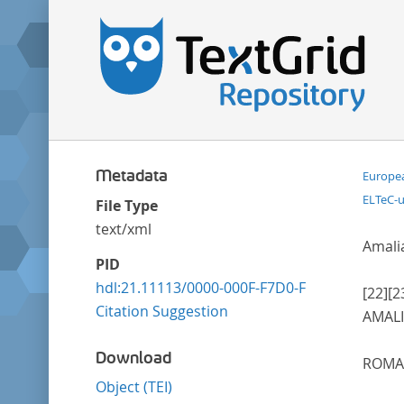
Metadata
Europea
ELTeC-
File Type
text/xml
Amalia
PID
hdl:21.11113/0000-000F-F7D0-F
[22]
[2
Citation Suggestion
AMALI
Download
ROM
Object (TEI)