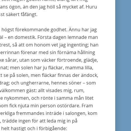
ns ögon, än den jag höll så mycket af. Huru
st säkert fåfängt.
t, en högst förekommande godhet. Ännu har jag
kväl – en domestik. Första dagen lemnade man
rtrest, så att om honom vet jag ingenting; han
herrinnan förenar med sin förnäma hållning
cke sårar, utan som väcker förtroende, glädje,
nnat; men solen har ju fläckar, mamma lilla,
att se på solen, men fläckar finnas der ändock,
ördrag; och ungherrarne, hennes söner – som
älkommen gäst: allt visades mig, rum,
dre nykommen, och rönte i samma mån litet
om fick njuta min person ostördare. Fram
erkliga fremmandes inträde i salongen, kom
t, trädde ingen för att leda mig in på
elt hastigt och i förbigående: