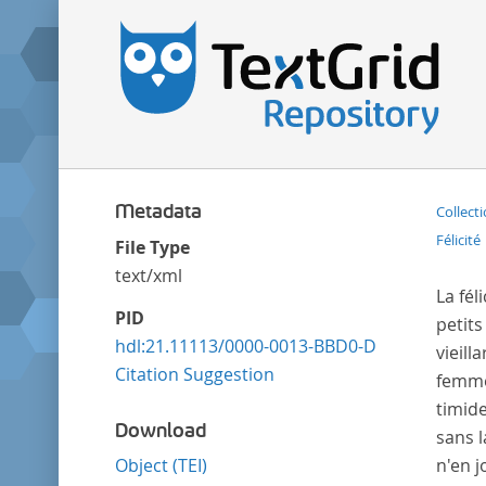
Metadata
Collect
Félicité
File Type
text/xml
La félicité est un être qui fait mouvoir tout l'univers; les poëtes la chantent, les philosophes la définissent, les petits la cherchent bassement chez les grands, les grands l'envient aux petits, les jeunes gens la défigurent, les vieillards en parlent souvent sans l'avoir connue; les hommes, pour l'obtenir, croient devoir la brusquer; les femmes, qui ordinairement ont le coeur bon, essayent de se l'assurer en tâchant de la procurer; l'homme timide la rebute, le téméraire la révolte, les prudes la voient sans pouvoir la joindre, les coquettes la laissent sa
PID
hdl:21.11113/0000-0013-BBD0-D
Citation Suggestion
Download
Object (TEI)