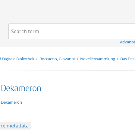
Navigation
Search term:
Advance
d Digitale Bibliothek
Boccaccio, Giovanni
Novellensammlung
Das De
 Dekameron
xt/xml
 Dekameron
re metadata