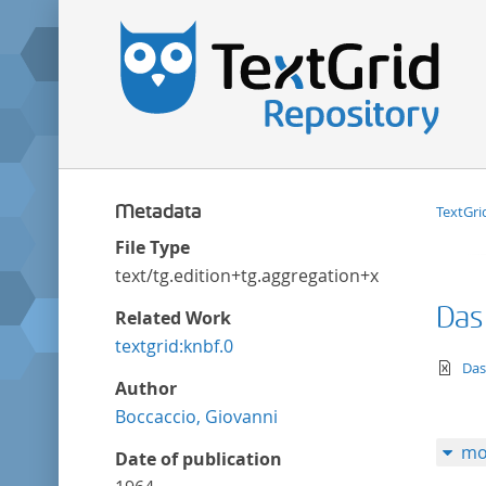
Metadata
TextGri
File Type
text/tg.edition+tg.aggregation+xml
Das
Related Work
textgrid:knbf.0
te
Das
Author
Boccaccio, Giovanni
mo
Date of publication