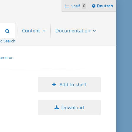
Sprache
Shelf
0
Deutsch
ï¿½ndern
nach
Search
Content
Documentation
d Search
kameron
Add to shelf
Download