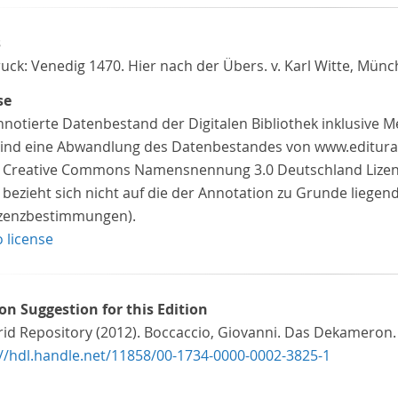
s
uck: Venedig 1470. Hier nach der Übers. v. Karl Witte, Münc
se
nnotierte Datenbestand der Digitalen Bibliothek inklusive 
 sind eine Abwandlung des Datenbestandes von www.editura
z Creative Commons Namensnennung 3.0 Deutschland Lizenz 
 bezieht sich nicht auf die der Annotation zu Grunde liegen
izenzbestimmungen).
o license
ion Suggestion for this Edition
id Repository (2012). Boccaccio, Giovanni. Das Dekameron. T
://hdl.handle.net/11858/00-1734-0000-0002-3825-1