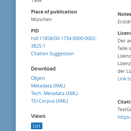
1964
Place of publication
Note
München
Erstdr
PID
Licen
hdl:11858/00-1734-0000-0002-
Der a
3825-1
Teile
Citation Suggestion
Lizen
Lizenz
Download
der L
Object
Link t
Metadata (XML)
Tech. Metadata (XML)
TEI-Corpus (XML)
Citat
TextGr
Views
https
List