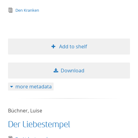
text/tg.edition+tg.aggregation+xml
Den Kranken
Add to shelf
Download
more metadata
Büchner, Luise
Der Liebestempel