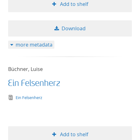
Add to shelf
Download
more metadata
Büchner, Luise
Ein Felsenherz
text/tg.edition+tg.aggregation+xml
Ein Felsenherz
Add to shelf