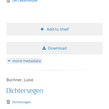
text/tg.edition+tg.aggregation+xml
Der Liebestempel
Add to shelf
Download
more metadata
Büchner, Luise
Dichtersegen
text/tg.edition+tg.aggregation+xml
Dichtersegen