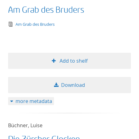
Am Grab des Bruders
text/tg.edition+tg.aggregation+xml
Am Grab des Bruders
Add to shelf
Download
more metadata
Büchner, Luise