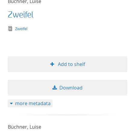
Büchner, Luise
Zweifel
text/tg.edition+tg.aggregation+xml
Zweifel
Add to shelf
Download
more metadata
Büchner, Luise