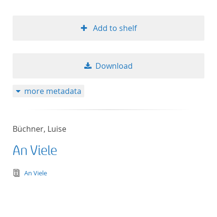
Add to shelf
Download
more metadata
Büchner, Luise
An Viele
text/tg.edition+tg.aggregation+xml
An Viele