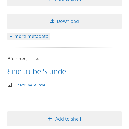
Download
more metadata
Büchner, Luise
Eine trübe Stunde
text/tg.edition+tg.aggregation+xml
Eine trübe Stunde
Add to shelf