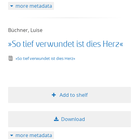
more metadata
Büchner, Luise
»So tief verwundet ist dies Herz«
text/tg.edition+tg.aggregation+xml
»So tief verwundet ist dies Herz«
Add to shelf
Download
more metadata