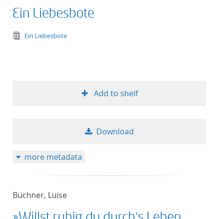
Ein Liebesbote
text/tg.edition+tg.aggregation+xml
Ein Liebesbote
Add to shelf
Download
more metadata
Büchner, Luise
»Willst ruhig du durch's Leben