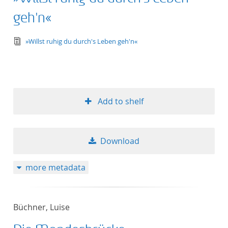
geh'n«
text/tg.edition+tg.aggregation+xml
»Willst ruhig du durch's Leben geh'n«
Add to shelf
Download
more metadata
Büchner, Luise