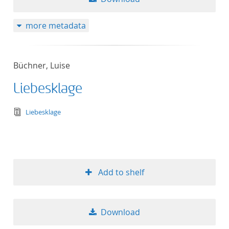
more metadata
Büchner, Luise
Liebesklage
text/tg.edition+tg.aggregation+xml
Liebesklage
Add to shelf
Download