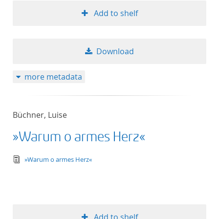
Add to shelf
Download
more metadata
Büchner, Luise
»Warum o armes Herz«
text/tg.edition+tg.aggregation+xml
»Warum o armes Herz«
Add to shelf