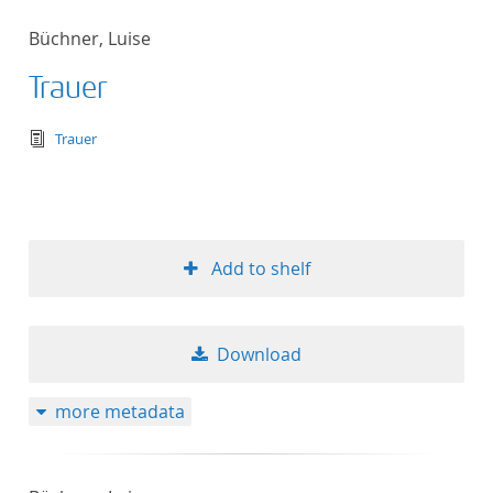
Büchner, Luise
Trauer
text/tg.edition+tg.aggregation+xml
Trauer
Add to shelf
Download
more metadata