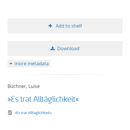
Add to shelf
Download
more metadata
Büchner, Luise
»Es trat Alltäglichkeit«
text/tg.edition+tg.aggregation+xml
»Es trat Alltäglichkeit«