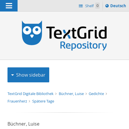
Navigation
Sprache
Shelf
0
Deutsch
ï¿½ndern
h
nach
Show sidebar
TextGrid Digitale Bibliothek
Büchner, Luise
Gedichte
Frauenherz
Spätere Tage
Büchner, Luise