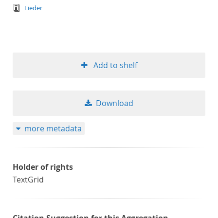
text/tg.edition+tg.aggregation+xml
Lieder
Add to shelf
Download
more metadata
Holder of rights
TextGrid