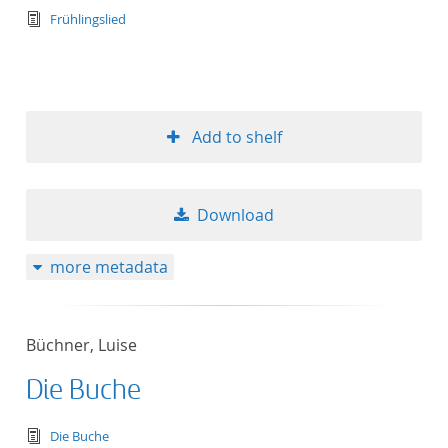
text/tg.edition+tg.aggregation+xml
Frühlingslied
Add to shelf
Download
more metadata
Büchner, Luise
Die Buche
text/tg.edition+tg.aggregation+xml
Die Buche