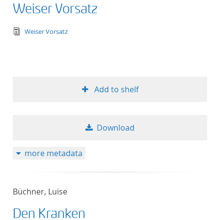
Weiser Vorsatz
text/tg.edition+tg.aggregation+xml
Weiser Vorsatz
Add to shelf
Download
more metadata
Büchner, Luise
Den Kranken