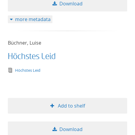
Download
more metadata
Büchner, Luise
Höchstes Leid
text/tg.edition+tg.aggregation+xml
Höchstes Leid
Add to shelf
Download