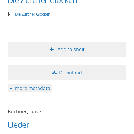
Die Zürcher Glocken
text/tg.edition+tg.aggregation+xml
Die Zürcher Glocken
Add to shelf
Download
more metadata
Büchner, Luise
Lieder