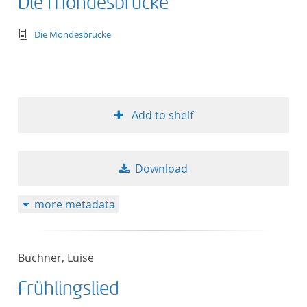
Die Mondesbrücke
text/tg.edition+tg.aggregation+xml
Die Mondesbrücke
Add to shelf
Download
more metadata
Büchner, Luise
Frühlingslied