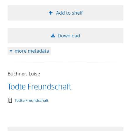
Add to shelf
Download
more metadata
Büchner, Luise
Todte Freundschaft
text/tg.edition+tg.aggregation+xml
Todte Freundschaft