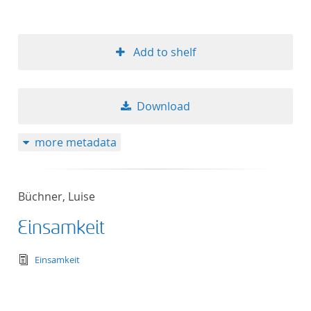
Add to shelf
Download
more metadata
Büchner, Luise
Einsamkeit
text/tg.edition+tg.aggregation+xml
Einsamkeit