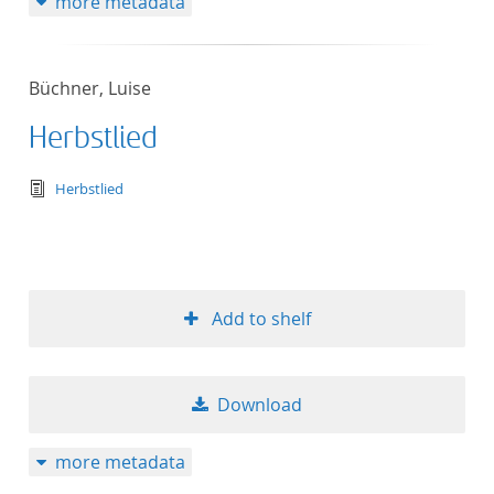
more metadata
Büchner, Luise
Herbstlied
text/tg.edition+tg.aggregation+xml
Herbstlied
Add to shelf
Download
more metadata