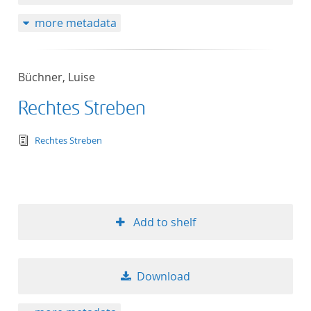
more metadata
Büchner, Luise
Rechtes Streben
text/tg.edition+tg.aggregation+xml
Rechtes Streben
Add to shelf
Download