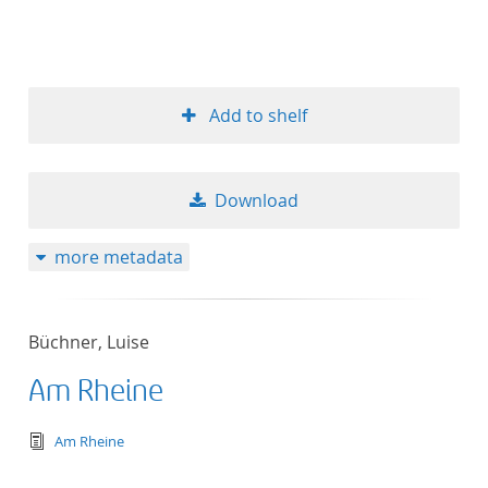
Add to shelf
Download
more metadata
Büchner, Luise
Am Rheine
text/tg.edition+tg.aggregation+xml
Am Rheine