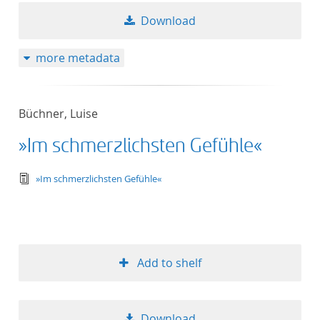
Download
more metadata
Büchner, Luise
»Im schmerzlichsten Gefühle«
text/tg.edition+tg.aggregation+xml
»Im schmerzlichsten Gefühle«
Add to shelf
Download