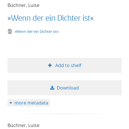
Büchner, Luise
»Wenn der ein Dichter ist«
text/tg.edition+tg.aggregation+xml
»Wenn der ein Dichter ist«
Add to shelf
Download
more metadata
Büchner, Luise