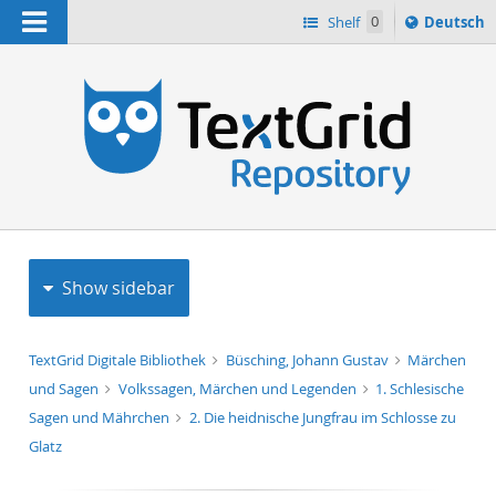
Navigation
Sprache
Shelf
0
Deutsch
ï¿½ndern
h
nach
Show sidebar
TextGrid Digitale Bibliothek
Büsching, Johann Gustav
Märchen
und Sagen
Volkssagen, Märchen und Legenden
1. Schlesische
Sagen und Mährchen
2. Die heidnische Jungfrau im Schlosse zu
Glatz