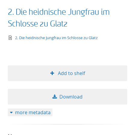
2. Die heidnische Jungfrau im
Schlosse zu Glatz
text/xml
2. Die heidnische Jungfrau im Schlosse zu Glatz
Add to shelf
Download
more metadata