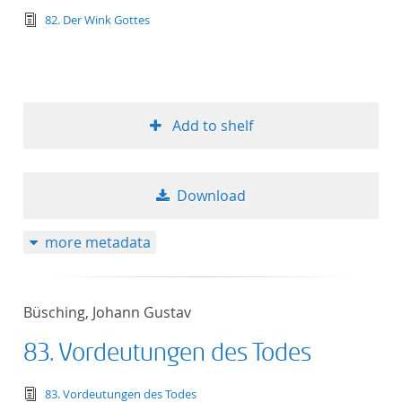
text/tg.edition+tg.aggregation+xml
82. Der Wink Gottes
Add to shelf
Download
more metadata
Büsching, Johann Gustav
83. Vordeutungen des Todes
text/tg.edition+tg.aggregation+xml
83. Vordeutungen des Todes