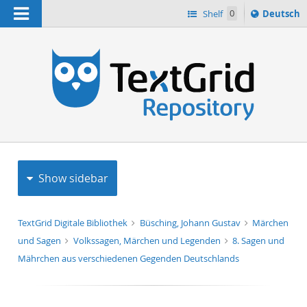
Navigation
Sprache
Shelf
0
Deutsch
ï¿½ndern
h
nach
Show sidebar
TextGrid Digitale Bibliothek
Büsching, Johann Gustav
Märchen
und Sagen
Volkssagen, Märchen und Legenden
8. Sagen und
Mährchen aus verschiedenen Gegenden Deutschlands