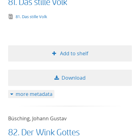
81. Das stille Volk
text/tg.edition+tg.aggregation+xml
81. Das stille Volk
Add to shelf
Download
more metadata
Büsching, Johann Gustav
82. Der Wink Gottes