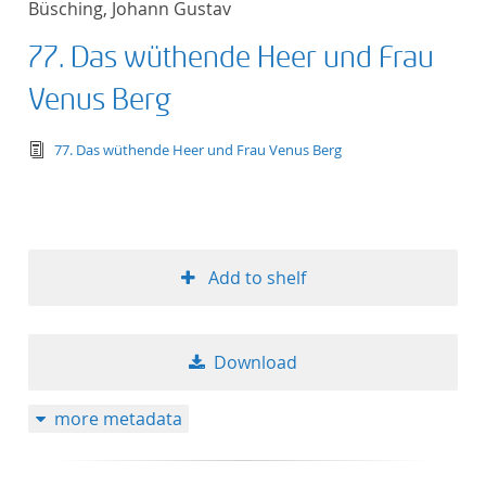
Büsching, Johann Gustav
77. Das wüthende Heer und Frau
Venus Berg
text/tg.edition+tg.aggregation+xml
77. Das wüthende Heer und Frau Venus Berg
Add to shelf
Download
more metadata