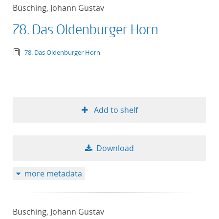
Büsching, Johann Gustav
78. Das Oldenburger Horn
text/tg.edition+tg.aggregation+xml
78. Das Oldenburger Horn
Add to shelf
Download
more metadata
Büsching, Johann Gustav