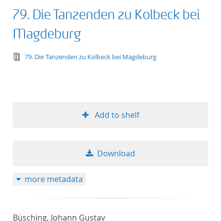
79. Die Tanzenden zu Kolbeck bei
Magdeburg
text/tg.edition+tg.aggregation+xml
79. Die Tanzenden zu Kolbeck bei Magdeburg
Add to shelf
Download
more metadata
Büsching, Johann Gustav