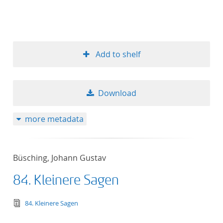
Add to shelf
Download
more metadata
Büsching, Johann Gustav
84. Kleinere Sagen
text/tg.edition+tg.aggregation+xml
84. Kleinere Sagen