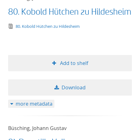
80. Kobold Hütchen zu Hildesheim
text/tg.edition+tg.aggregation+xml
80. Kobold Hütchen zu Hildesheim
Add to shelf
Download
more metadata
Büsching, Johann Gustav