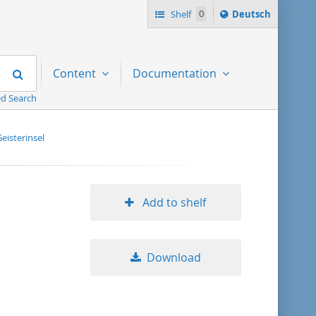
Sprache
Shelf
0
Deutsch
ï¿½ndern
nach
Search
Content
Documentation
d Search
Geisterinsel
Add to shelf
Download