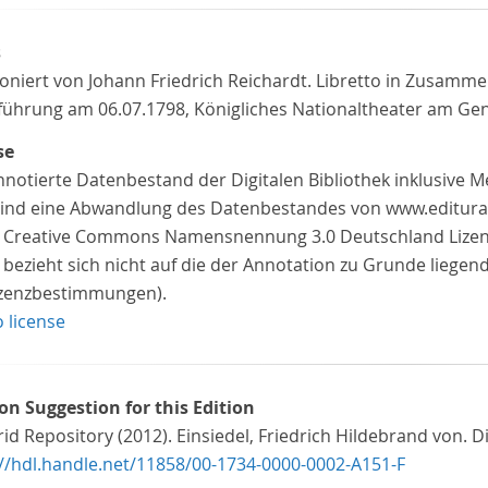
s
niert von Johann Friedrich Reichardt. Libretto in Zusammen
führung am 06.07.1798, Königliches Nationaltheater am Ge
se
nnotierte Datenbestand der Digitalen Bibliothek inklusive 
 sind eine Abwandlung des Datenbestandes von www.editura
z Creative Commons Namensnennung 3.0 Deutschland Lizenz 
 bezieht sich nicht auf die der Annotation zu Grunde liegen
izenzbestimmungen).
o license
ion Suggestion for this Edition
id Repository (2012). Einsiedel, Friedrich Hildebrand von. Di
://hdl.handle.net/11858/00-1734-0000-0002-A151-F