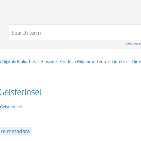
Navigation
Search term:
Advance
d Digitale Bibliothek
Einsiedel, Friedrich Hildebrand von
Libretto
Die 
Geisterinsel
xt/xml
 Geisterinsel
re metadata