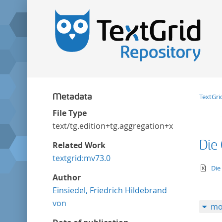
Metadata
TextGri
File Type
text/tg.edition+tg.aggregation+xml
Die 
Related Work
textgrid:mv73.0
te
Die
Author
Einsiedel, Friedrich Hildebrand
von
mo