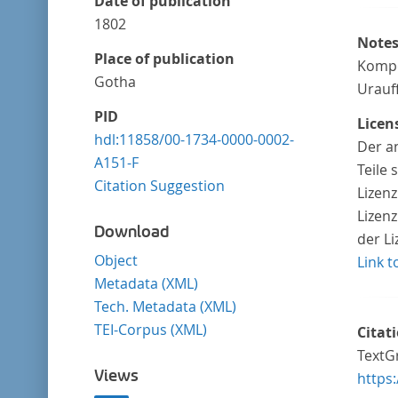
Date of publication
1802
Note
Place of publication
Kompo
Gotha
Urauf
PID
Licen
hdl:11858/00-1734-0000-0002-
Der a
A151-F
Teile
Citation Suggestion
Lizen
Lizenz
Download
der L
Object
Link t
Metadata (XML)
Tech. Metadata (XML)
TEI-Corpus (XML)
Citat
TextGr
Views
https