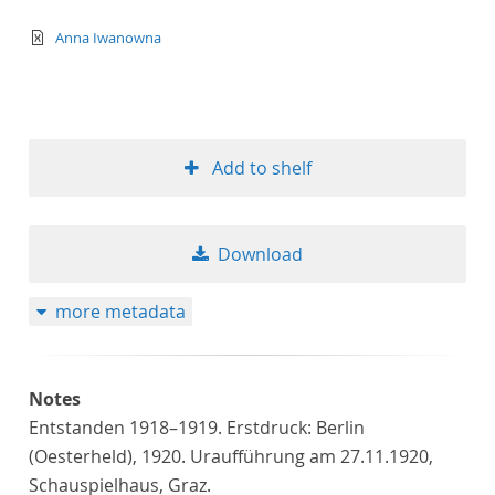
text/xml
Anna Iwanowna
Add to shelf
Download
more metadata
Notes
Entstanden 1918–1919. Erstdruck: Berlin
(Oesterheld), 1920. Uraufführung am 27.11.1920,
Schauspielhaus, Graz.