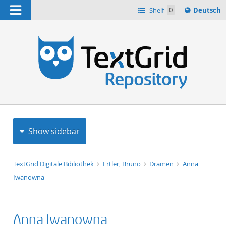
Navigation
Sprache
Shelf
0
Deutsch
ï¿½ndern
h
nach
Show sidebar
TextGrid Digitale Bibliothek
Ertler, Bruno
Dramen
Anna
Iwanowna
Anna Iwanowna