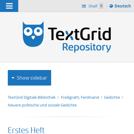
Navigation
Sprache
Shelf
0
Deutsch
ï¿½ndern
h
nach
Show sidebar
TextGrid Digitale Bibliothek
Freiligrath, Ferdinand
Gedichte
Neuere politische und soziale Gedichte
Erstes Heft